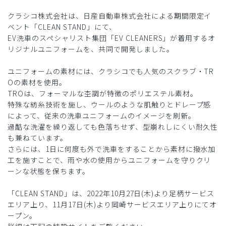
クラシコ株式会社は、日産自動車株式会社による期間限定イ
ベント「CLEAN STAND」にて、
EV洗車のスペシャリスト集団「EV CLEANERS」が着用するオ
リジナルユニフォームを、共同で開発しました。
ユニフォームの素材には、クラシコでも人気のスクラブ・TR
Oの素材を使用。
TROは、フォーマルな杢調が特徴のポリエステル素材。
特殊な紡糸技術を施し、ウールのような肌触りとドレープ感
によって、従来の洗車ユニフォームのイメージを刷新。
過酷な洗濯を繰り返しても色落ちせず、型崩れしにくい耐久性
も兼ねています。
さらには、1日に何度も外で洗車をすることから素材に撥水加
工を施すことで、雨や水の使用からユニフォームを守りクリ
ーンな状態を保ちます。
「CLEAN STAND」は、2022年10月27日(木)より足柄サービス
エリア上り、11月17日(木)より岡崎サービスエリア上りにてオ
ープン。