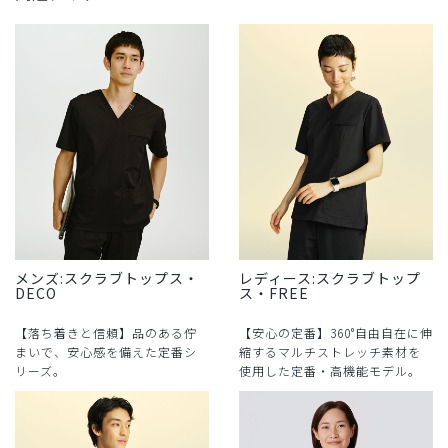
メンズ:スクラブトップス・
レディース:スクラブトップ
DECO
ス・FREE
【落ち着きと信頼】品のある佇
【安心の定番】360°自由自在に伸
まいで、安心感を備えた定番シ
縮するマルチストレッチ素材を
リーズ。
使用した定番・高機能モデル。