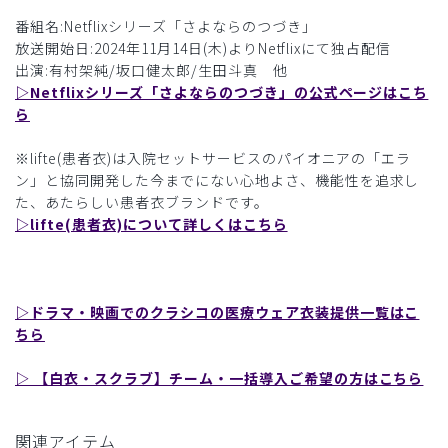
番組名:Netflixシリーズ「さよならのつづき」
放送開始日:2024年11月14日(木)よりNetflixにて独占配信
出演:有村架純/坂口健太郎/生田斗真 他
▷Netflixシリーズ「さよならのつづき」の公式ページはこち
ら
※lifte(患者衣)は入院セットサービスのパイオニアの「エラ
ン」と協同開発した今までにない心地よさ、機能性を追求し
た、あたらしい患者衣ブランドです。
▷lifte(患者衣)について詳しくはこちら
▷ドラマ・映画でのクラシコの医療ウェア衣装提供一覧はこ
ちら
▷ 【白衣・スクラブ】チーム・一括導入ご希望の方はこちら
関連アイテム