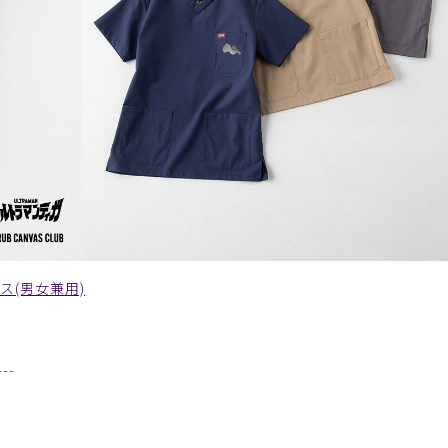
プス(男女兼用)
--