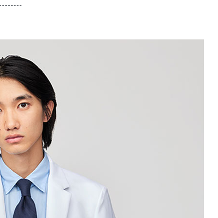
--------