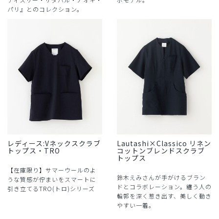
パリ』とのコレクション。
レディース:Vネックスクラブ
Lautashi×Classico リネン
トップス・TRO
コットンブレンドスクラブ
トップス
【在庫限り】サマーウールのよ
鈴木えみさんが手がけるブラン
うな質感が佇まいをスマートに
ドとコラボレーション。纏う人の
引き立てるTRO(トロ)シリーズ
輪郭を深く惹き出す、美しく動き
やすい一着。