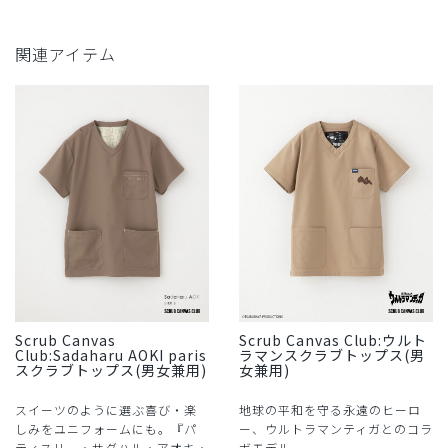
関連アイテム
Scrub Canvas
Scrub Canvas Club:ウルト
Club:Sadaharu AOKI paris
ラマンスクラブトップス(男
スクラブトップス(男女兼用)
女兼用)
スイーツのように選ぶ喜び・楽
地球の平和を守る永遠のヒーロ
しみをユニフォームにも。『パ
ー、ウルトラマンティガとのコラ
ティスリー・サダハル・アオキ・
ボモデル。