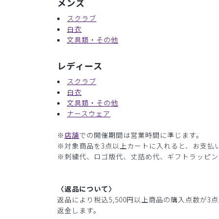
メンズ
スクラブ
白衣
文具類・その他
レディース
スクラブ
白衣
文具類・その他
ナースウェア
※
店舗
での開催期間は営業時間に準じます。
※対象商品を3点以上カートに入れると、お支払い
※刺繍代、ロゴ版代、丈詰め代、ギフトラッピン
〈返品について〉
返品により税込5,500円以上商品の購入点数が
返金します。