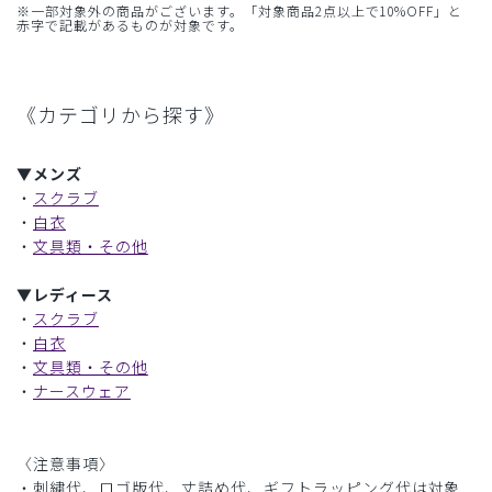
※一部対象外の商品がございます。「対象商品2点以上で10%OFF」と
赤字で記載があるものが対象です。
《カテゴリから探す》
▼メンズ
・
スクラブ
・
白衣
・
文具類・その他
▼レディース
・
スクラブ
・
白衣
・
文具類・その他
・
ナースウェア
〈注意事項〉
・刺繍代、ロゴ版代、丈詰め代、ギフトラッピング代は対象