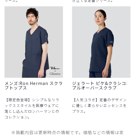
リーズ。
き立てる定番シリーズ。
メンズ:Ron Herman スクラ
ジェラート ピケ&クラシコ:
ブトップス
プルオーバースクラブ
【限定色登場】シンプルなリラ
【人気コラボ】定番のデザイン
ックススタイルを医療ウェアに
に優しく柔らかいエッセンスを
落とし込んだロンハーマンとの
プラス。
コレクション。
※掲載内容は更新時点の情報です。価格などの情報は変