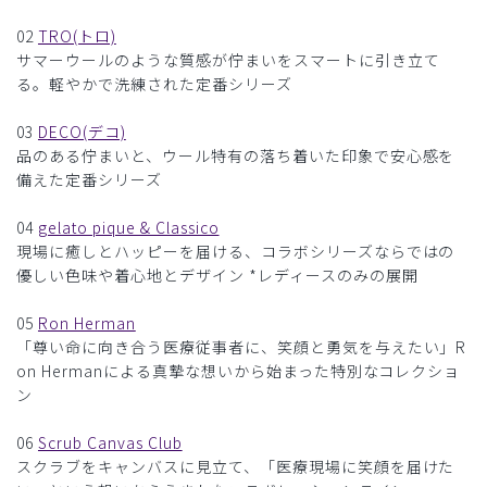
02
TRO(トロ)
サマーウールのような質感が佇まいをスマートに引き立て
る。軽やかで洗練された定番シリーズ
03
DECO(デコ)
品のある佇まいと、ウール特有の落ち着いた印象で安心感を
備えた定番シリーズ
04
gelato pique & Classico
現場に癒しとハッピーを届ける、コラボシリーズならではの
優しい色味や着心地とデザイン *レディースのみの展開
05
Ron Herman
「尊い命に向き合う医療従事者に、笑顔と勇気を与えたい」R
on Hermanによる真摯な想いから始まった特別なコレクショ
ン
06
Scrub Canvas Club
スクラブをキャンバスに見立て、「医療現場に笑顔を届けた