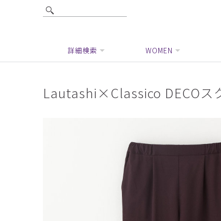
詳細検索
WOMEN
Lautashi×Classico DE