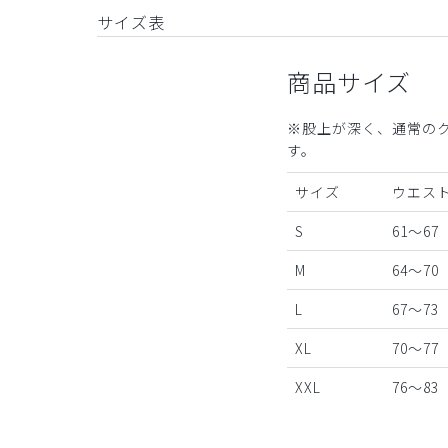
サイズ表
商品サイズ
※股上が深く、通常の
す。
サイズ
ウエスト
S
61～67
M
64～70
L
67～73
XL
70～77
XXL
76～83