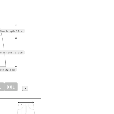
Rise length
31cm
m length
73.5cm
dth
22.5cm
L
XXL