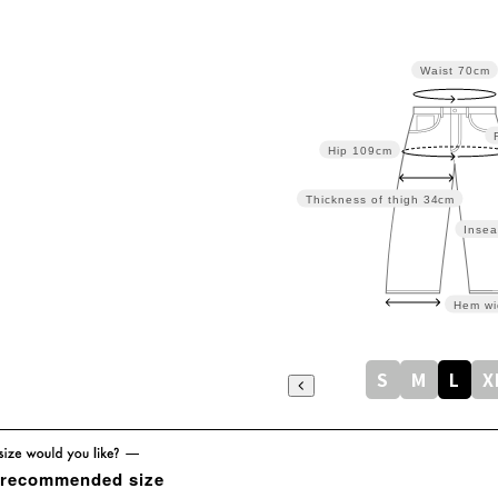
Waist
70cm
Hip
109cm
Thickness of thigh
34cm
Insea
Hem wi
S
M
L
X
 recommended size