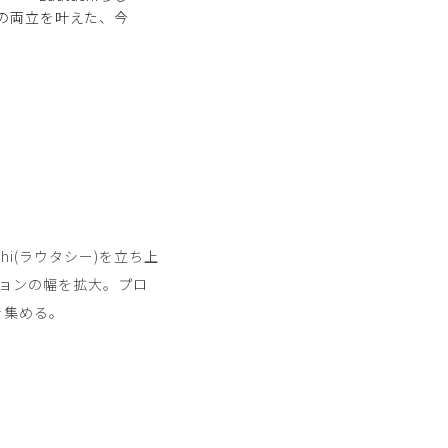
の両立を叶えた、今
hi(ラウタシー)を立ち上
イションの幅を拡大。プロ
を集める。