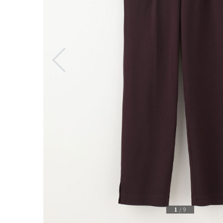
1
/
9