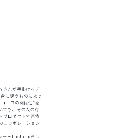
ア
みさんが手掛けるデ
」は、身に纏うものによっ
ココロの関係性”を
いても、その人の存
るプロダクトで医療
のコラボレーション
ー…Lautashiらし