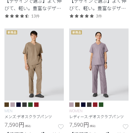
【デザインで選ぶ】よく伸
【デザインで選ぶ】よく伸
びて、軽い。豊富なデザイ
びて、軽い。豊富なデザイ
ンから選べる、動きやすさ
ンから選べる、動きやすさ
13件
3件
と佇まいを備えた高機能モ
と佇まいを備えた高機能モ
デル。
デル。
MEN
WOMEN
メンズ:デオスクラブパンツ
レディース:デオスクラブパンツ
7,590
円
7,590
円
(税込)
(税込)