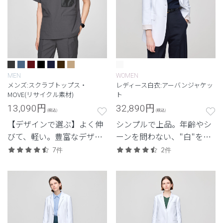
MEN
WOMEN
メンズ:スクラブトップス・
レディース白衣:アーバンジャケッ
MOVE(リサイクル素材)
ト
13,090
円
32,890
円
(税込)
(税込)
【デザインで選ぶ】よく伸
シンプルで上品。年齢やシ
びて、軽い。豊富なデザイ
ーンを問わない、"白"を追
ンから選べる、動きやすさ
求したクラシコの定番モデ
7件
2件
と佇まいを備えた高機能モ
ル。
デル。