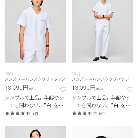
MEN
MEN
メンズ:アーバンスクラブトップス
メンズ:アーバンスクラブパンツ
13,090
円
13,090
円
(税込)
(税込)
シンプルで上品。年齢やシ
シンプルで上品。年齢やシ
ーンを問わない、"白"を追
ーンを問わない、"白"を追
求したクラシコの定番モデ
求したクラシコの定番モデ
9件
8件
ル。
ル。