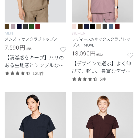
MEN
WOMEN
メンズ:デオスクラブトップス
レディース:Vネックスクラブトッ
プス・MOVE
7,590
円
(税込)
13,090
円
(税込)
【清潔感をキープ】ハリの
【デザインで選ぶ】よく伸
ある生地感とシンプルなデ
びて、軽い。豊富なデザイ
ザイン。清潔感と快適さに
128件
ンから選べる、動きやすさ
配慮した定番・高機能モデ
5件
と佇まいを備えた高機能モ
ル。
デル。