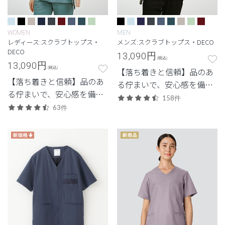
WOMEN
MEN
レディース:スクラブトップス・
メンズ:スクラブトップス・DECO
DECO
13,090
円
(税込)
13,090
円
(税込)
【落ち着きと信頼】品のあ
【落ち着きと信頼】品のあ
る佇まいで、安心感を備え
る佇まいで、安心感を備え
た定番シリーズ。
158件
た定番シリーズ。
63件