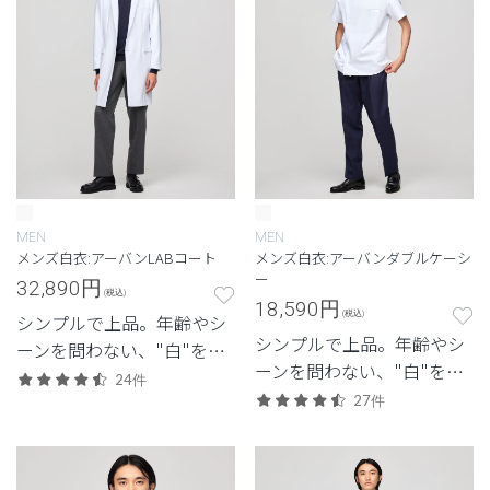
MEN
MEN
メンズ白衣:アーバンLABコート
メンズ白衣:アーバンダブルケーシ
ー
32,890
円
(税込)
18,590
円
(税込)
シンプルで上品。年齢やシ
シンプルで上品。年齢やシ
ーンを問わない、"白"を追
ーンを問わない、"白"を追
求したクラシコの定番モデ
24件
求したクラシコの定番モデ
ル。
27件
ル。