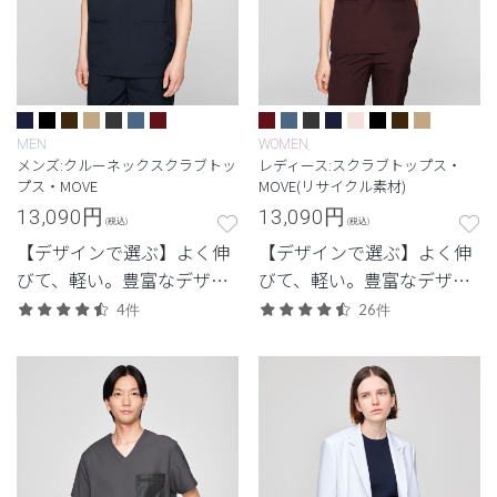
MEN
WOMEN
メンズ:クルーネックスクラブトッ
レディース:スクラブトップス・
プス・MOVE
MOVE(リサイクル素材)
13,090
円
13,090
円
(税込)
(税込)
【デザインで選ぶ】よく伸
【デザインで選ぶ】よく伸
びて、軽い。豊富なデザイ
びて、軽い。豊富なデザイ
ンから選べる、動きやすさ
ンから選べる、動きやすさ
4件
26件
と佇まいを備えた高機能モ
と佇まいを備えた高機能モ
デル。
デル。