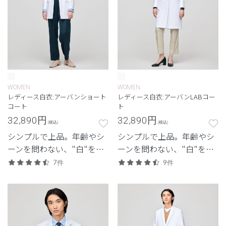
WOMEN
WOMEN
レディース白衣:アーバンショート
レディース白衣:アーバンLABコー
コート
ト
32,890
円
32,890
円
(税込)
(税込)
シンプルで上品。年齢やシ
シンプルで上品。年齢やシ
ーンを問わない、"白"を追
ーンを問わない、"白"を追
求したクラシコの定番モデ
求したクラシコの定番モデ
7件
9件
ル。
ル。