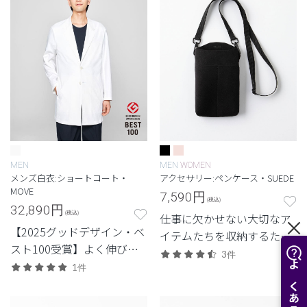
MEN
MEN
WOMEN
メンズ白衣:ショートコート・
アクセサリー:ペンケース・SUEDE
MOVE
7,590
円
(税込)
32,890
円
(税込)
仕事に欠かせない大切なア
【2025グッドデザイン・ベ
イテムたちを収納するため
スト100受賞】よく伸び
のクラシコオリジナルのペ
3件
て、軽い。デザインと機能
1件
ンケース。
性を両立させた定番・高機
能モデル。