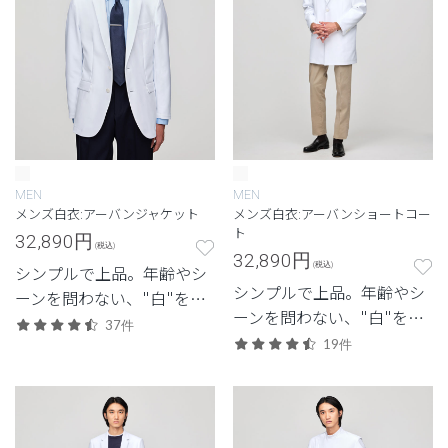
MEN
MEN
メンズ白衣:アーバンジャケット
メンズ白衣:アーバンショートコー
ト
32,890
円
(税込)
32,890
円
(税込)
シンプルで上品。年齢やシ
シンプルで上品。年齢やシ
ーンを問わない、"白"を追
ーンを問わない、"白"を追
求したクラシコの定番モデ
37件
求したクラシコの定番モデ
ル。
19件
ル。