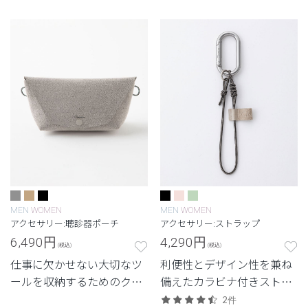
ンケース。
ップバッグ。
MEN
WOMEN
MEN
WOMEN
アクセサリー:聴診器ポーチ
アクセサリー:ストラップ
6,490
円
4,290
円
(税込)
(税込)
仕事に欠かせない大切なツ
利便性とデザイン性を兼ね
ールを収納するためのクラ
備えたカラビナ付きストラ
シコオリジナルポーチ。
ップ
2件