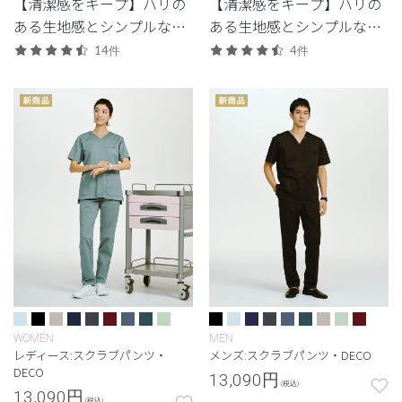
【清潔感をキープ】ハリの
【清潔感をキープ】ハリの
ある生地感とシンプルなデ
ある生地感とシンプルなデ
ザイン。清潔感と快適さに
ザイン。清潔感と快適さに
14件
4件
配慮した定番・高機能モデ
配慮した定番・高機能モデ
ル。
ル。
WOMEN
MEN
レディース:スクラブパンツ・
メンズ:スクラブパンツ・DECO
DECO
13,090
円
(税込)
13,090
円
(税込)