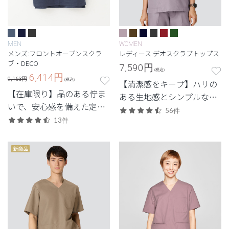
MEN
WOMEN
メンズ:フロントオープンスクラ
レディース:デオスクラブトップス
ブ・DECO
7,590
円
(税込)
6,414
円
9,163円
(税込)
【清潔感をキープ】ハリの
【在庫限り】品のある佇ま
ある生地感とシンプルなデ
いで、安心感を備えた定番
ザイン。清潔感と快適さに
56件
シリーズ。
13件
配慮した定番・高機能モデ
ル。