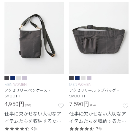
MEN
WOMEN
MEN
WOMEN
アクセサリー:ペンケース・
アクセサリー:ラップバッグ・
SMOOTH
SMOOTH
4,950
円
7,590
円
(税込)
(税込)
仕事に欠かせない大切なア
仕事に欠かせない大切なア
イテムたちを収納するため
イテムたちを収納するため
のクラシコオリジナルのペ
のクラシコオリジナルのラ
9件
7件