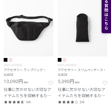
よくある質問はこちら
MEN
WOMEN
MEN
WOMEN
アクセサリー:ラップバッグ・
アクセサリー:スリムペンケース・
SUEDE
SUEDE
13,090
円
5,390
円
(税込)
(税込)
仕事に欠かせない大切なア
仕事に欠かせない大切なア
イテムたちを収納するため
イテムたちを収納するため
のクラシコオリジナルのラ
のクラシコオリジナルのペ
4件
2件
ップバッグ。
ンケース スリムタイプ。