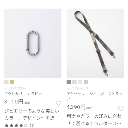
MEN
WOMEN
MEN
WOMEN
アクセサリー:カラビナ
アクセサリー:ショルダーストラッ
プ
3,190
円
(税込)
4,290
円
(税込)
ジュエリーのような美しい
用途やカラーの好みに合わ
カラー、デザイン性を追求
せて選べるショルダースト
したカラビナ。
1件