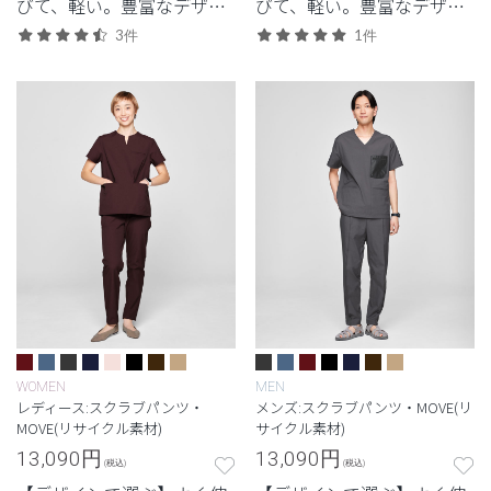
びて、軽い。豊富なデザイ
びて、軽い。豊富なデザイ
ンから選べる、動きやすさ
ンから選べる、動きやすさ
3件
1件
と佇まいを備えた高機能モ
と佇まいを備えた高機能モ
デル。
デル。
WOMEN
MEN
レディース:スクラブパンツ・
メンズ:スクラブパンツ・MOVE(リ
MOVE(リサイクル素材)
サイクル素材)
13,090
円
13,090
円
(税込)
(税込)