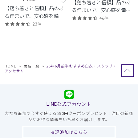
【落ち着きと信頼】品のあ
【落ち着きと信頼】品のあ
る佇まいで、安心感を備え
る佇まいで、安心感を備え
た定番シリーズ。
46件
た定番シリーズ。
23件
HOME
商品一覧
25年6月前半おすすめ白衣・スクラブ・
アクセサリー
LINE公式アカウント
友だち追加で今すぐ使える550円クーポンプレゼント！注目の新商
品やお得な情報をいち早くお届けします。
友達追加はこちら