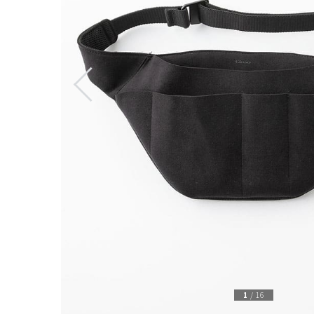
1
/
16