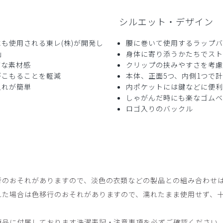
シルエット・デザイン
も使用される東レ(株)が開発し
腰に巻いて使用するラップバ
®」
身体に寄り添うかたちでスト
質な素材感
クリップの挟みやすさを考慮
がこもることを軽減
本体、正面5つ、内側1つで
入れが簡単
内ポケットには鍵などに便利
しゃがんだ時にも楽なゴムベ
ロゴ入りのバックル
行のおそれがありますので、淡色の衣類などの製品との組み合わせ
れた場合は色移行のおそれがありますので、濡れたまま使用せず、
商品に付属しております洗濯表記・注意事項を必ずご確認ください