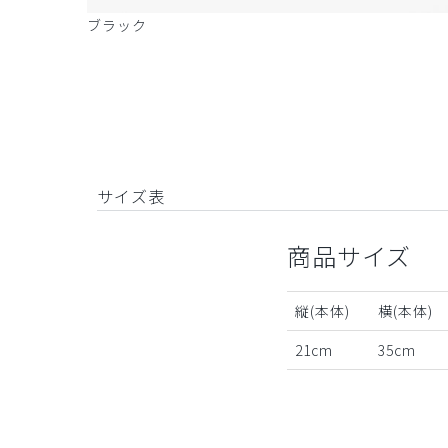
ブラック
サイズ表
商品サイズ
縦(本体)
横(本体)
21cm
35cm