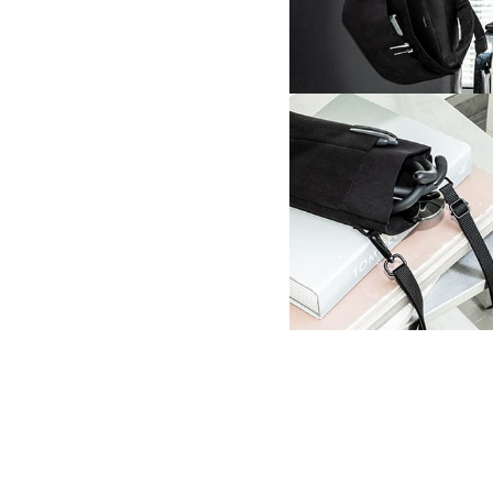
可愛い
利用者さんからも可愛いと褒められました。気に入
商品：
690アクセサリー：ラップバッグ・SUEDE
役に立った
0