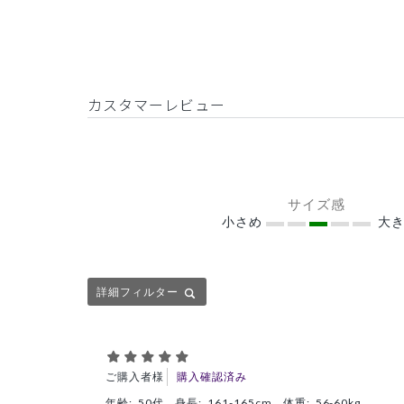
カスタマーレビュー
サイズ感
小さめ
大き
詳細フィルター
ご購入者様
購入確認済み
年齢:
50代
身長:
161-165cm
体重:
56-60kg