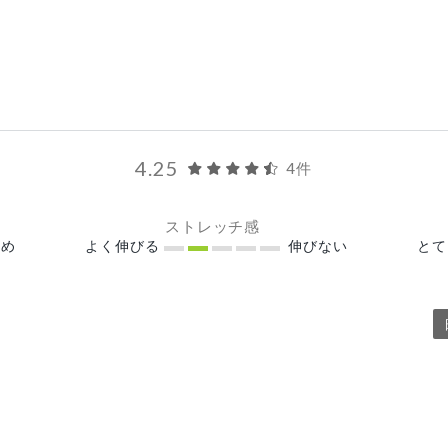
4.25
4件
ストレッチ感
め
よく伸びる
伸びない
と