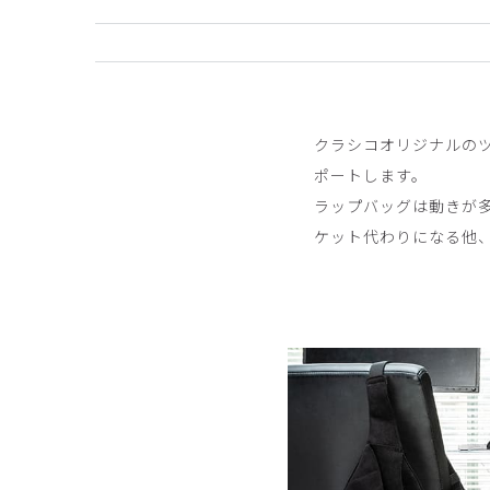
役に立った
0
クラシコオリジナルの
ご購入者様
購入確認済み
ポートします。
年齢:
60代
身長:
156-160cm
体重:
45kg以下
ラップバッグは動きが
価格が高くて迷いましたが上質な記事で柔らかく、
ケット代わりになる他
ラックを購入しました。大きめサイズなのでたくさ
商品：
690アクセサリー：ラップバッグ・SUEDE
役に立った
0
sho様
購入確認済み
年齢:
40代
身長:
156-160cm
体重:
51-55kg