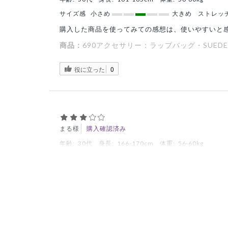
サイズ感
小さめ
大きめ
ストレッ
購入した商品を使ってみての感想は、使いやすいと
商品：
690アクセサリー：ラップバッグ・SUEDE
役に立った
0
まる様
購入確認済み
年齢:
30代
身長:
166-170cm
体重:
56-60kg
入らない
デザイン、素材ともにとてもいいのですが、容量が
iPad mini、iPhone、PHS、無線機を入れ
液体アルコール等はもってのほかでしょうね。
商品：
690アクセサリー：ラップバッグ・SUEDE