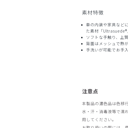
素材特徴
車の内装や家具などに
た素材「Ultrasuede
ソフトな手触り、上
背面はメッシュで熱
手洗いが可能でお手
注意点
本製品の濃色品は色移
水・汗・消毒液等で濡
用してください。
お取り扱いの際には、