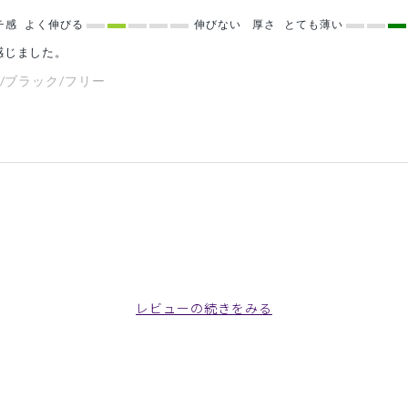
チ感
よく伸びる
伸びない
厚さ
とても薄い
感じました。
/ブラック/フリー
レビューの続きをみる
小さくあまり入りません。
たらもうパンパンで、メモ帳や名札など入れる余裕がなくなりました。
/ブラック/フリー