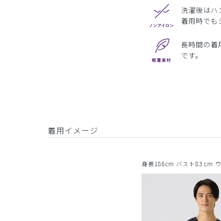
洗濯後はハ
着用時でも
長時間の着
です。
着用イメージ
身長186cm バスト83 cm 