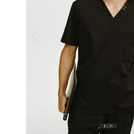
1
/
26