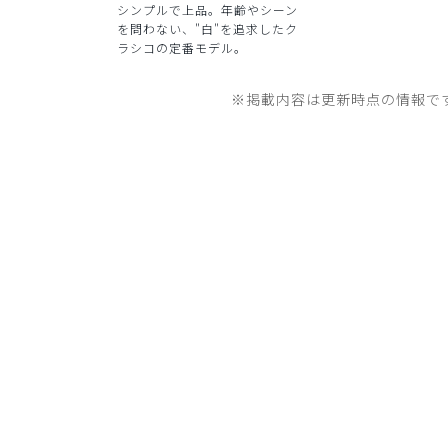
シンプルで上品。年齢やシーン
を問わない、"白"を追求したク
ラシコの定番モデル。
※掲載内容は更新時点の情報で