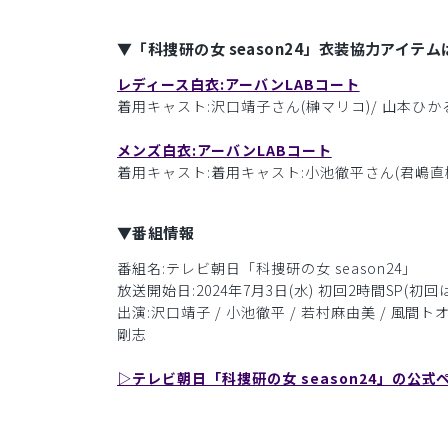
▼「科捜研の女 season24」衣装協力アイテ
レディース白衣:アーバンLABコート
着用キャスト:沢口靖子さん(榊マリコ)/ 山本ひか
メンズ白衣:アーバンLABコート
着用キャスト:着用キャスト:小池徹平さん(君嶋直樹
▼番組情報
番組名:テレビ朝日「科捜研の女 season24」
放送開始日:2024年7月3日(水) 初回2時間SP(初回は2
出演:沢口靖子 / 小池徹平 / 若村麻由美 / 風間トオル
剛志
▷テレビ朝日「科捜研の女 season24」の公