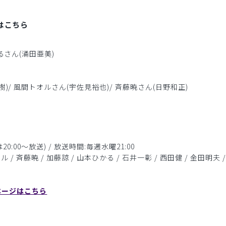
ムはこちら
るさん(涌田亜美)
)/ 風間トオルさん(宇佐見裕也)/ 斉藤暁さん(日野和正)
0:00～放送) / 放送時間:毎週水曜21:00
 / 斉藤暁 / 加藤諒 / 山本ひかる / 石井一彰 / 西田健 / 金田明夫 
式ページはこちら