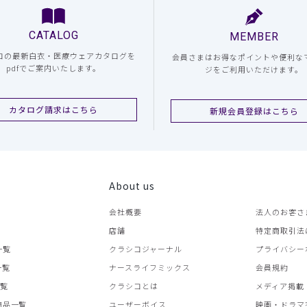
CATALOG
MEMBER
コの最新白衣・医療ウェアカタログを
会員さまはお得なポイントや便利な
pdfでご案内いたします。
ジをご利用いただけます。
カタログ請求はこちら
新規会員登録はこちら
About us
会社概要
法人のお客さ
店舗
特定商取引法
一覧
クラシコジャーナル
プライバシー
一覧
ナースライフミックス
会員規約
一覧
クラシコとは
メディア掲載
商品一覧
ユーザーボイス
映画・ドラマ