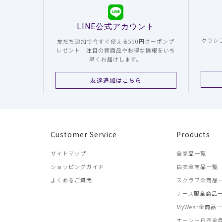
LINE公式アカウント
クラシ
友だち追加で今すぐ使える550円クーポンプ
レゼント！注目の新商品やお得な情報をいち
早くお届けします。
友達追加はこちら
Customer Service
Products
サイトマップ
全商品一覧
ショッピングガイド
白衣全商品一覧
よくあるご質問
スクラブ全商品
ナース服全商品
MyWear全商品
ケーシー白衣全