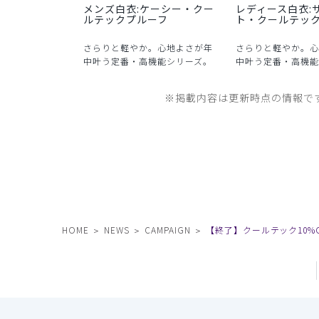
メンズ白衣:ケーシー・クー
レディース白衣:
ルテックプルーフ
ト・クールテッ
さらりと軽やか。心地よさが年
さらりと軽やか。心
中叶う定番・高機能シリーズ。
中叶う定番・高機能
※掲載内容は更新時点の情報で
HOME
NEWS
CAMPAIGN
【終了】クールテック10%