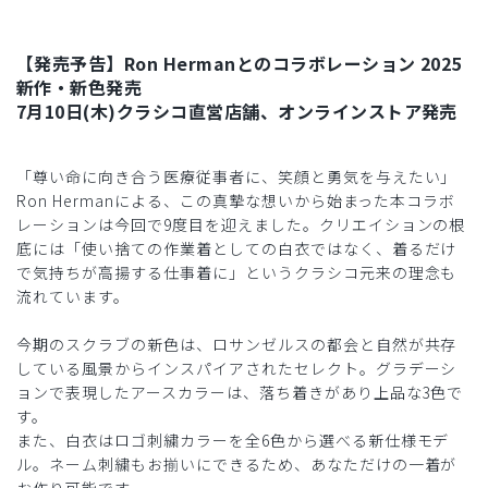
【発売予告】Ron Hermanとのコラボレーション 2025
新作・新色発売
7月10日(木)クラシコ直営店舗、オンラインストア発売
「尊い命に向き合う医療従事者に、笑顔と勇気を与えたい」
Ron Hermanによる、この真摯な想いから始まった本コラボ
レーションは今回で9度目を迎えました。クリエイションの根
底には「使い捨ての作業着としての白衣ではなく、着るだけ
で気持ちが高揚する仕事着に」というクラシコ元来の理念も
流れています。
今期のスクラブの新色は、ロサンゼルスの都会と自然が共存
している風景からインスパイアされたセレクト。グラデーシ
ョンで表現したアースカラーは、落ち着きがあり上品な3色で
す。
また、白衣はロゴ刺繍カラーを全6色から選べる新仕様モデ
ル。ネーム刺繍もお揃いにできるため、あなただけの一着が