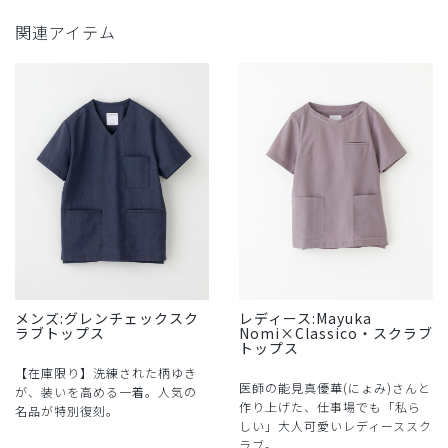
関連アイテム
メンズ:グレンチェックスク
レディース:Mayuka
ラブトップス
Nomi×Classico・スクラブ
トップス
【在庫限り】洗練された柄ゆき
医師の能見真優華(にょみ)さんと
が、装いを高める一着。人気の
作り上げた、仕事場でも「私ら
名品が特別復刻。
しい」大人可愛いレディーススク
ラブ。