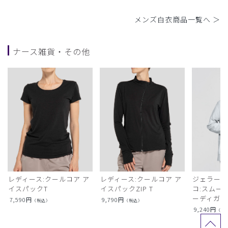
メンズ白衣商品一覧へ ＞
ナース雑貨・その他
レディース:クールコア ア
レディース:クールコア ア
ジェラート
イスパックT
イスパックZIP T
コ:スムー
ーディガン
7,590
円
9,790
円
（税込）
（税込）
9,240
円
（税