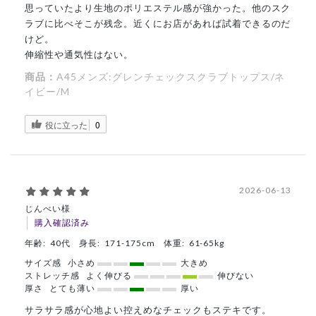
思っていたより生地のポリエステル感が強かった。他のスク
ラブに比べそこが残念。近くにお店があれば試着できるのだ
けど。
伸縮性や通気性はない。
商品：
A45メンズ:グレンチェックスクラブトップス/ネ
イビー/M
役に立った
0
2026-06-13
じんべい様
購入確認済み
年齢:
40代
身長:
171-175cm
体重:
61-65kg
サイズ感
小さめ
大きめ
ストレッチ感
よく伸びる
伸びない
厚さ
とても薄い
厚い
サラサラ感が心地よい控えめなチェックもステキです。