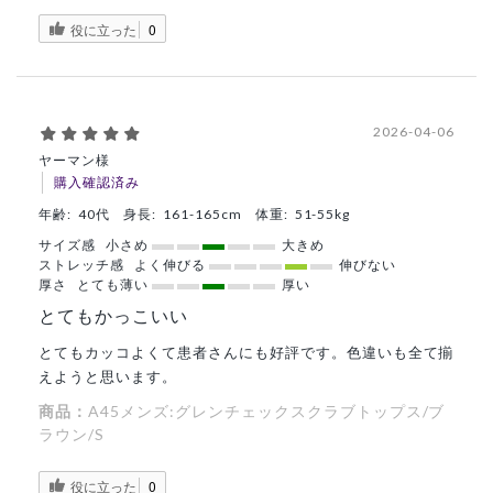
役に立った
0
2026-04-06
ヤーマン様
購入確認済み
年齢:
40代
身長:
161-165cm
体重:
51-55kg
サイズ感
小さめ
大きめ
ストレッチ感
よく伸びる
伸びない
厚さ
とても薄い
厚い
とてもかっこいい
とてもカッコよくて患者さんにも好評です。色違いも全て揃
えようと思います。
商品：
A45メンズ:グレンチェックスクラブトップス/ブ
ラウン/S
役に立った
0