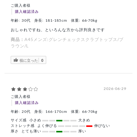
ご購入者様
購入確認済み
年齢:
30代
身長:
181-185cm
体重:
66-70kg
おしゃれですね、といろんな方から評判良きです
商品：
A45メンズ:グレンチェックスクラブトップス/ブ
ラウン/L
役に立った
0
2026-06-29
ご購入者様
購入確認済み
年齢:
20代
身長:
166-170cm
体重:
66-70kg
サイズ感
小さめ
大きめ
ストレッチ感
よく伸びる
伸びない
厚さ
とても薄い
厚い