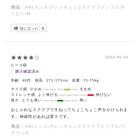
商品：
A45メンズ:グレンチェックスクラブトップス/ネ
イビー/M
役に立った
0
2026-05-20
ピース様
購入確認済み
年齢:
40代
身長:
171-175cm
体重:
71-75kg
サイズ感
小さめ
大きめ
ストレッチ感
よく伸びる
伸びない
厚さ
とても薄い
厚い
おしゃれなスクラブですねってちょこちょこ声をかけられま
す。伸縮性があれば星５です。
商品：
A45メンズ:グレンチェックスクラブトップス/ブ
ラウン/L