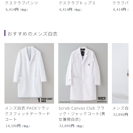
クスクラブパンツ
クスクラブトップス
クラブパ
6,414
円
6,414
円
6,414
円
（税込）
（税込）
（税
おすすめのメンズ白衣
メンズ白衣:PACKリラッ
Scrub Canvas Club:ブラ
メンズ白衣
クスフィットテーラード
ック・ジャックコート(男
32,890
円
（
コート
女兼用白衣)
14,190
円
32,890
円
（税込）
（税込）