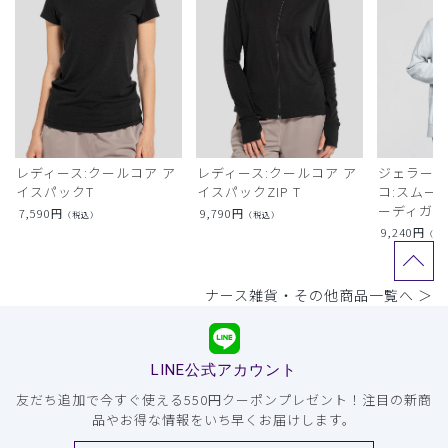
レディース:クールコア ア
レディース:クールコア ア
ジェラート
イスパックT
イスパックZIP T
コ:スムー
ーディガン
7,590
円
9,790
円
（税込）
（税込）
9,240
円
（税
ナース雑貨・その他商品一覧へ ＞
LINE公式アカウント
友だち追加で今すぐ使える550円クーポンプレゼント！注目の新商
品やお得な情報をいち早くお届けします。