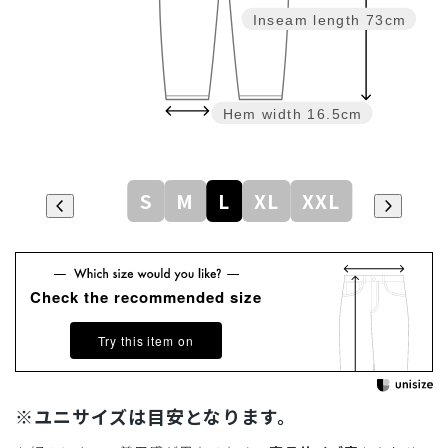
Inseam length
73cm
Hem width
16.5cm
S
M
L
XL
XXL
Check the recommended size
Try this item on
※ユニサイズは目安となります。