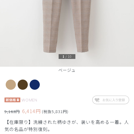
1
/
10
ベージュ
WOMEN
6,414円
9,163円
(税抜5,831円)
【在庫限り】洗練された柄ゆきが、装いを高める一着。人
気の名品が特別復刻。