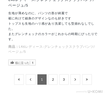
ベージュ/S
生地が薄めなのに、パンツの形が綺麗で
裾に向けて細身のデザインなのも好きです
トップスも生地のハリ感があり洗濯しても型崩れなしでし
た。
またグレンチェックのカラーがこれからの時期にぴったりで
す。
商品：
L46レディース:グレンチェックスクラブパンツ/
ベージュ/S
役に立った
1
​1
​2
​3