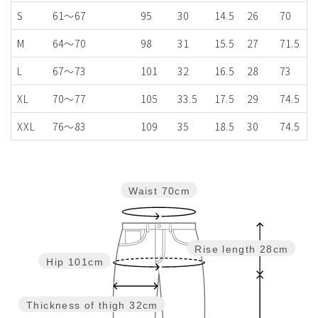
S
61～67
95
30
14.5
26
70
M
64～70
98
31
15.5
27
71.5
L
67～73
101
32
16.5
28
73
XL
70～77
105
33.5
17.5
29
74.5
XXL
76～83
109
35
18.5
30
74.5
Waist
70cm
Rise length
28cm
Hip
101cm
Thickness of thigh
32cm