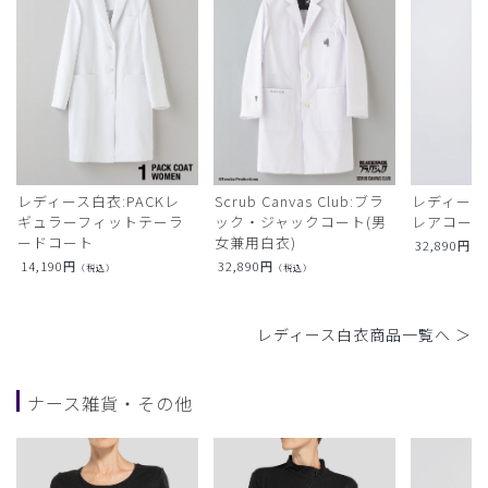
レディース白衣:PACKレ
Scrub Canvas Club:ブラ
レディース
ギュラーフィットテーラ
ック・ジャックコート(男
レアコー
ードコート
女兼用白衣)
32,890
円
（
14,190
円
32,890
円
（税込）
（税込）
レディース白衣商品一覧へ ＞
ナース雑貨・その他