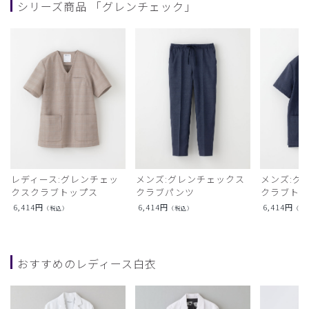
シリーズ商品 「グレンチェック」
レディース:グレンチェッ
メンズ:グレンチェックス
メンズ:グ
クスクラブトップス
クラブパンツ
クラブト
6,414
円
6,414
円
6,414
円
（税込）
（税込）
（税
おすすめのレディース白衣