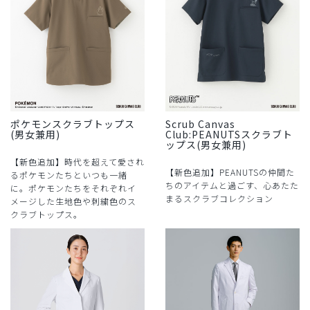
ポケモンスクラブトップス
Scrub Canvas
(男女兼用)
Club:PEANUTSスクラブト
ップス(男女兼用)
【新色追加】時代を超えて愛され
【新色追加】PEANUTSの仲間た
るポケモンたちといつも一緒
ちのアイテムと過ごす、心あたた
に。ポケモンたちをそれぞれイ
まるスクラブコレクション
メージした生地色や刺繍色のス
クラブトップス。