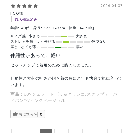
2026-04-07
FOO様
購入確認済み
年齢:
40代
身長:
161-165cm
体重:
46-50kg
サイズ感
小さめ
大きめ
ストレッチ感
よく伸びる
伸びない
厚さ
とても薄い
厚い
伸縮性があって、軽い
セットアップで着用のために購入しました。
伸縮性と素材の軽さが脱ぎ着の時にとても快適で気に入って
います。
商品：
609ジェラート ピケ&クラシコ:スクラブテーパー
ドパンツ/ピンクベージュ/L
役に立った
0