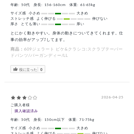
年齢:
50代
身長:
156-160cm
体重:
61-65kg
サイズ感
小さめ
大きめ
ストレッチ感
よく伸びる
伸びない
厚さ
とても薄い
厚い
とにかく動きやすい。身体の動きについてきてくれます。仕
事の効率がアップ⤴️してます。
商品：
609ジェラート ピケ&クラシコ:スクラブテーパー
ドパンツ/バーガンディー/LL
役に立った
0
2026-04-25
ご購入者様
購入確認済み
年齢:
50代
身長:
150cm以下
体重:
71-75kg
サイズ感
小さめ
大きめ
ストレッチ感
よく伸びる
伸びない