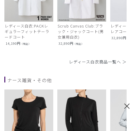
レディース白衣:PACKレ
Scrub Canvas Club:ブラ
レディース
ギュラーフィットテーラ
ック・ジャックコート(男
レアコー
ードコート
女兼用白衣)
32,890
円
（
14,190
円
32,890
円
（税込）
（税込）
レディース白衣商品一覧へ ＞
ナース雑貨・その他