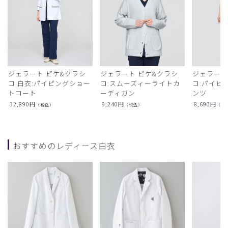
ジェラート ピケ&クラシ
ジェラート ピケ&クラシ
ジェラート
コ 白衣:パイピングショー
コ:スムーズィーライトカ
コ:パイピ
トコート
ーディガン
ンツ
32,890
円
9,240
円
8,690
円
（税込）
（税込）
（税
おすすめのレディース白衣