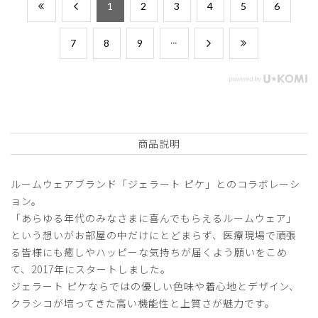
​1
​2
​3
​4
​5
​6
​7
​8
​9
商品説明
ルームウェアブランド「ジェラート ピケ」とのコラボレーシ
ョン。
「あらゆる年代のみなさまに喜んでもらえるルームウェア」
という想いがお部屋の中だけにとどまらず、医療現場で頑張
る皆様にも癒しやハッピーな気持ちが届くよう願いをこめ
て、2017年にスタートしました。
ジェラート ピケならではの優しい色味や着心地とデザイン、
クラシコが培ってきた高い機能性と上質さが魅力です。