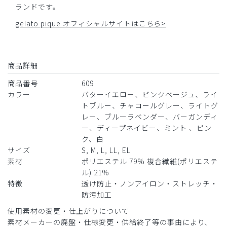
ランドです。
gelato pique オフィシャルサイトはこちら>
商品詳細
商品番号
609
カラー
バターイエロー、ピンクベージュ、ライ
トブルー、チャコールグレー、ライトグ
レー、ブルーラベンダー、バーガンディ
ー、ディープネイビー、ミント 、ピン
ク、白
サイズ
S, M, L, LL, EL
素材
ポリエステル 79% 複合繊維(ポリエステ
ル) 21%
特徴
透け防止・ノンアイロン・ストレッチ・
防汚加工
使用素材の変更・仕上がりについて
素材メーカーの廃盤・仕様変更・供給終了等の事由により、