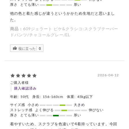
厚さ
とても薄い
厚い
他の色と着た感じが違うというかかため生地だと思いまし
た。
商品：
609ジェラート ピケ&クラシコ:スクラブテーパー
ドパンツ/チャコールグレー/EL
役に立った
0
2026-04-12
ご購入者様
購入確認済み
年齢:
50代
身長:
156-160cm
体重:
45kg以下
サイズ感
小さめ
大きめ
ストレッチ感
よく伸びる
伸びない
厚さ
とても薄い
厚い
着やすいため、スクラブを色違いで4着持っています。今回