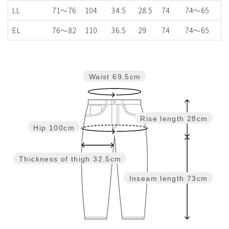
LL
71～76
104
34.5
28.5
74
74〜65
EL
76～82
110
36.5
29
74
74〜65
Waist
69.5cm
Rise length
28cm
Hip
100cm
Thickness of thigh
32.5cm
Inseam length
73cm