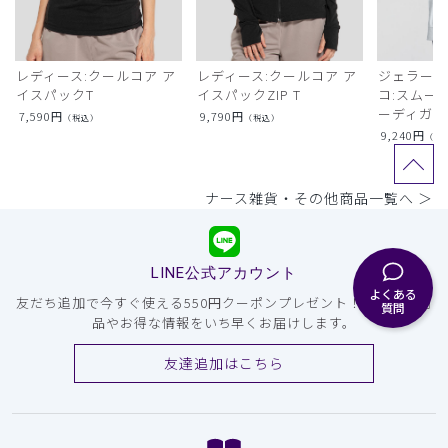
レディース:クールコア ア
レディース:クールコア ア
ジェラート
イスパックT
イスパックZIP T
コ:スムー
ーディガン
7,590
円
9,790
円
（税込）
（税込）
9,240
円
（税
ナース雑貨・その他商品一覧へ ＞
LINE公式アカウント
よくある
友だち追加で今すぐ使える550円クーポンプレゼント！注目の新商
質問
品やお得な情報をいち早くお届けします。
友達追加はこちら