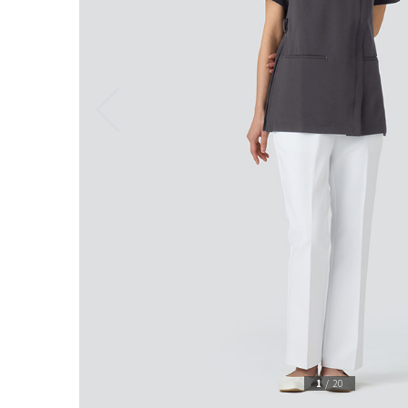
1
/
20