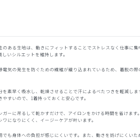
性のある生地は、動きにフィットすることでストレスなく仕事に集
美しいシルエットを維持します。
静電気の発生を防ぐための繊維が織り込まれているため、着脱の際
分を素早く吸水し、乾燥させることで汗によるべたつきを軽減しま
きやすいので、1着持っておくと安心です。
ンガーに吊るして乾かすだけで、アイロンをかける時間を省けます
シワになりにくく、イージーケアが叶います。
用でも身体への負担が感じにくいです。また、動きを妨げにくいた