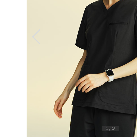
1
/
28