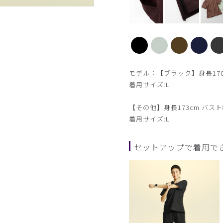
【新色】セージグリーン
モデル：【ブラック】身長170c
着用サイズ:L
【その他】身長173cm バスト8
着用サイズ:L
セットアップで着用で