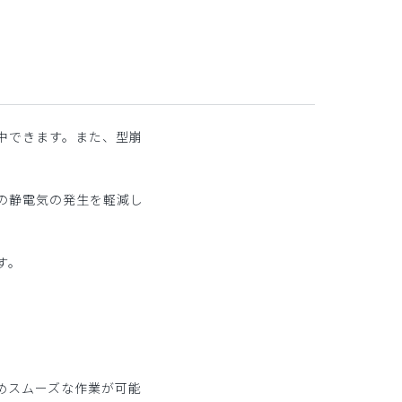
中できます。また、型崩
の静電気の発生を軽減し
す。
。
めスムーズな作業が可能