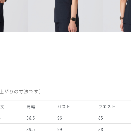
上がりの寸法です）
着丈
肩幅
バスト
ウエスト
4
38.5
96
85
5
39.5
99
88