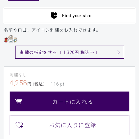
サイズ感
小さめ
大きめ
ストレッチ感
よく伸びる
伸びない
Find your size
厚さ
とても薄い
厚い
アルジネート、石膏の粉つくと洗わないと取れない。
名前やロゴ、アイコン刺繍をお入れできます。
商品：
L37レディース:デオストレッチスクラブトップ
ス/ディープグリーン/L
刺繍の指定をする（ 1,320円 税込〜 ）
役に立った
0
刺繍なし
4,258
円 (税込)
116
pt
2026-06-17
ご購入者様
購入確認済み
カートに入れる
年齢:
70代
身長:
161-165cm
体重:
51-55kg
サイズ感
小さめ
大きめ
ストレッチ感
よく伸びる
伸びない
厚さ
とても薄い
厚い
ストレッチ性があまりないのに「デオストレッチスクラブ」