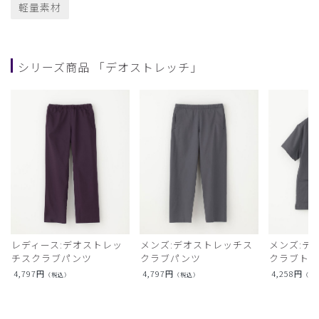
軽量素材
シリーズ商品 「デオストレッチ」
レディース:デオストレッ
メンズ:デオストレッチス
メンズ:デ
チスクラブパンツ
クラブパンツ
クラブト
4,797
円
4,797
円
4,258
円
（税込）
（税込）
（税