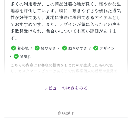
多くの利用者が、この商品は着心地が良く、軽やかな生
地感を評価しています。特に、動きやすさや優れた通気
性が好評であり、夏場に快適に着用できるアイテムとし
ておすすめです。また、デザインが気に入ったとの声も
多数見受けられ、色合いについても高い評価がありま
す。
着心地
軽やかさ
動きやすさ
デザイン
通気性
こちらの内容はお客様の投稿をもとにAIが生成したものであ
り、カスタマーレビューはあくまでお客様個人の感想や意見で
す。本サイトの公式な見解を示すものではありません。
レビューの続きをみる
日付順 ↓
評価順
いいね数順
写真・動画付き順
詳細フィルター
商品説明
2026-07-20