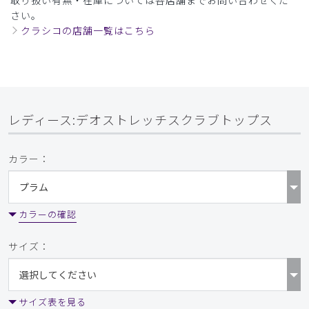
ご購入者様
さい。
購入確認済み
クラシコの店舗一覧はこちら
年齢:
30代
身長:
156-160cm
体重:
61-65kg
サイズ感
小さめ
大きめ
ストレッチ感
よく伸びる
伸びない
厚さ
とても薄い
厚い
他のレビューにもありましたが、商品名にストレッチと入っ
ているのに伸縮性が皆無です。期待外れでした。
レディース:デオストレッチスクラブトップス
商品：
L37レディース:デオストレッチスクラブトップ
ス/ディープネイビー/XL
カラー：
役に立った
0
カラーの確認
サイズ：
2026-06-24
ご購入者様
購入確認済み
年齢:
40代
身長:
161-165cm
体重:
51-55kg
サイズ表を見る