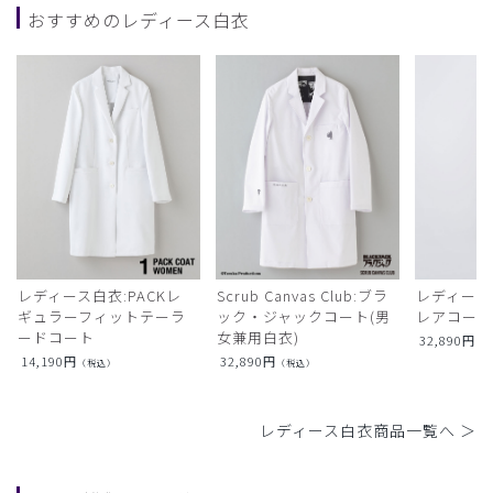
おすすめのレディース白衣
レディース白衣:PACKレ
Scrub Canvas Club:ブラ
レディース
ギュラーフィットテーラ
ック・ジャックコート(男
レアコー
ードコート
女兼用白衣)
32,890
円
（
14,190
円
32,890
円
（税込）
（税込）
レディース白衣商品一覧へ ＞