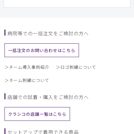
というネーミングはいかがなものでしょうか。綿混でさらり
としていて、これからの季節を快適に過ごせそうです。プラ
ム色も気に入りました。
商品：
L37レディース:デオストレッチスクラブトップ
病院等での一括注文をご検討の方へ
ス/プラム/L
役に立った
0
一括注文のお問い合わせはこちら
＞チーム導入事例紹介
＞ロゴ刺繍について
​1
​2
​3
​4
​5
​6
＞ネーム刺繍について
​7
​8
店舗での試着・購入をご検討の方へ
クラシコの店舗一覧はこちら
セットアップで着用できる商品