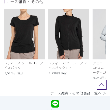
ナース雑貨・その他
レディース:クールコア ア
レディース:クールコア ア
ジェラート
イスパックT
イスパックZIP T
コ:スムー
ーディガン
7,590
円
9,790
円
（税込）
（税込）
9,240
円
（税
ナース雑貨・その他商品一覧へ ＞