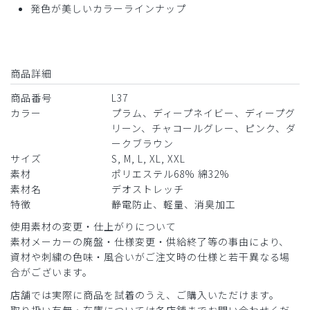
発色が美しいカラーラインナップ
2026-07-15
ご購入者様
購入確認済み
商品詳細
年齢:
30代
身長:
151-155cm
体重:
45kg以下
商品番号
L37
サイズ感
小さめ
大きめ
カラー
プラム、ディープネイビー、ディープグ
ストレッチ感
よく伸びる
伸びない
厚さ
とても薄い
厚い
リーン、チャコールグレー、ピンク、ダ
ークブラウン
着やすいが、シワになりやすいかなと思います。動きやすく
サイズ
S, M, L, XL, XXL
可愛いです！
素材
ポリエステル68% 綿32%
商品：
L37レディース:デオストレッチスクラブトップ
素材名
デオストレッチ
ス/チャコールグレー/M
特徴
静電防止、軽量、消臭加工
使用素材の変更・仕上がりについて
役に立った
0
素材メーカーの廃盤・仕様変更・供給終了等の事由により、
資材や刺繍の色味・風合いがご注文時の仕様と若干異なる場
合がございます。
店舗では実際に商品を試着のうえ、ご購入いただけます。
2026-07-15
取り扱い有無・在庫については各店舗までお問い合わせくだ