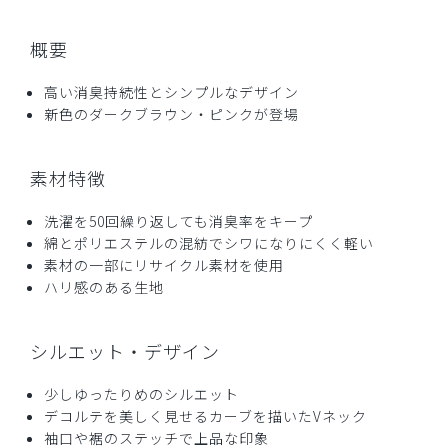
ご購入者様
購入確認済み
概要
年齢:
40代
身長:
156-160cm
体重:
46-50kg
サイズ感
小さめ
大きめ
高い消臭持続性とシンプルなデザイン
ストレッチ感
よく伸びる
伸びない
新色のダークブラウン・ピンクが登場
厚さ
とても薄い
厚い
お気に入りです
素材特徴
夏に着心地の良いユニフォームが欲しくて購入。綿混が良
い。ハリがあり、少しツヤのある生地感。通気性、肌触りも
洗濯を50回繰り返しても消臭率をキープ
良い。オススメはMサイズ、在庫がなくSサイズを購入。結
綿とポリエステルの混紡でシワになりにくく軽い
果的にはSサイズがちょうど良かった。ストレッチがほとん
素材の一部にリサイクル素材を使用
どないので、髪をセットすると着替えがしにくい、という点
ハリ感のある生地
で星4。
商品：
L37レディース:デオストレッチスクラブトップ
シルエット・デザイン
ス/チャコールグレー/S
少しゆったりめのシルエット
役に立った
0
デコルテを美しく見せるカーブを描いたVネック
袖口や裾のステッチで上品な印象