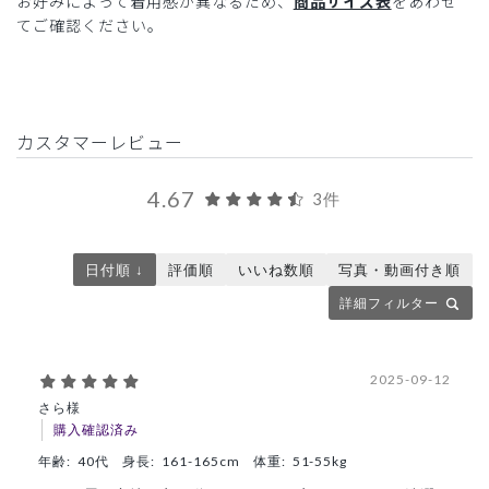
お好みによって着用感が異なるため、
商品サイズ表
をあわせ
てご確認ください。
カスタマーレビュー
4.67
3件
日付順 ↓
評価順
いいね数順
写真・動画付き順
詳細フィルター
2025-09-12
さら様
購入確認済み
年齢:
40代
身長:
161-165cm
体重:
51-55kg