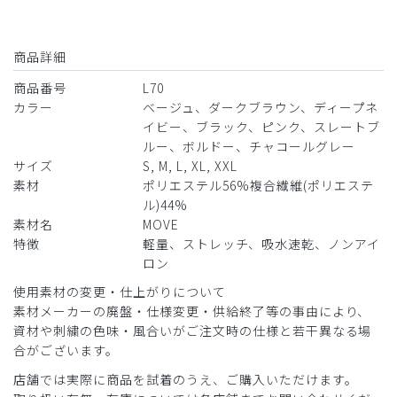
商品詳細
商品番号
L70
カラー
ベージュ、ダークブラウン、ディープネ
イビー、ブラック、ピンク、スレートブ
ルー、ボルドー、チャコールグレー
サイズ
S, M, L, XL, XXL
素材
ポリエステル56%複合繊維(ポリエステ
ル)44%
素材名
MOVE
特徴
軽量、ストレッチ、吸水速乾、ノンアイ
ロン
使用素材の変更・仕上がりについて
素材メーカーの廃盤・仕様変更・供給終了等の事由により、
資材や刺繍の色味・風合いがご注文時の仕様と若干異なる場
合がございます。
店舗では実際に商品を試着のうえ、ご購入いただけます。