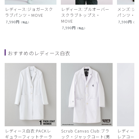
レディース:ジョガースク
レディース:プルオーバー
メンズ:ジ
ラブパンツ・MOVE
スクラブトップス・
パンツ・M
MOVE
7,590
円
7,590
円
（税込）
（税
7,590
円
（税込）
おすすめのレディース白衣
レディース白衣:PACKレ
Scrub Canvas Club:ブラ
レディース
ギュラーフィットテーラ
ック・ジャックコート(男
レアコー