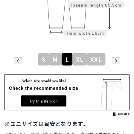
Inseam length
65.5cm
Hem width
16cm
S
M
L
XL
XXL
Check the recommended size
Try this item on
※ユニサイズは目安となります。