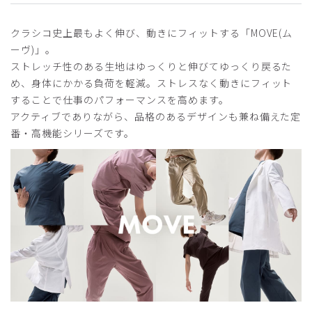
クラシコ史上最もよく伸び、動きにフィットする「MOVE(ム
ーヴ)」。
2025-03-08
ストレッチ性のある生地はゆっくりと伸びてゆっくり戻るた
め、身体にかかる負荷を軽減。ストレスなく動きにフィット
ご購入者様
購入確認済み
することで仕事のパフォーマンスを高めます。
アクティブでありながら、品格のあるデザインも兼ね備えた定
年齢:
60代
身長:
156-160cm
体重:
56-60kg
番・高機能シリーズです。
軽くてスッキリ
軽くて伸縮性があり、パンツのシルエットきれいだと思いま
す。
商品：
L70レディース:タックスクラブパンツ・MOVE/
チャコールグレー/XL
役に立った
0