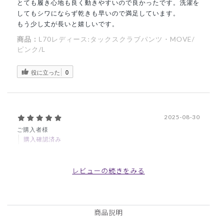
とても履き心地も良く動きやすいので良かったです。洗濯を
してもシワにならず乾きも早いので満足しています。
もう少し丈が長いと嬉しいです。
商品：
L70レディース:タックスクラブパンツ・MOVE/
ピンク/L
役に立った
0
2025-08-30
ご購入者様
購入確認済み
年齢:
20代
身長:
161-165cm
体重:
61-65kg
色味も着心地もとてもよかったです。とても使えそうです。
レビューの続きをみる
商品：
L70レディース:タックスクラブパンツ・MOVE/
ボルドー/L
商品説明
役に立った
0