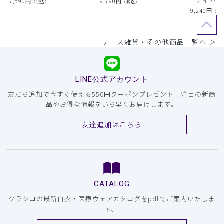
7,590
円
9,790
円
（税込）
（税込）
9,240
円
（税
ナース雑貨・その他商品一覧へ ＞
LINE公式アカウント
友だち追加で今すぐ使える550円クーポンプレゼント！注目の新商
品やお得な情報をいち早くお届けします。
友達追加はこちら
CATALOG
クラシコの最新白衣・医療ウェアカタログをpdfでご案内いたしま
す。