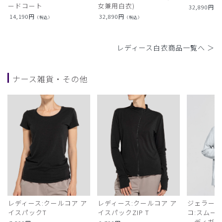
ードコート
女兼用白衣)
32,890
円
（
14,190
円
32,890
円
（税込）
（税込）
レディース白衣商品一覧へ ＞
ナース雑貨・その他
レディース:クールコア ア
レディース:クールコア ア
ジェラート
イスパックT
イスパックZIP T
コ:スムー
ーディガン