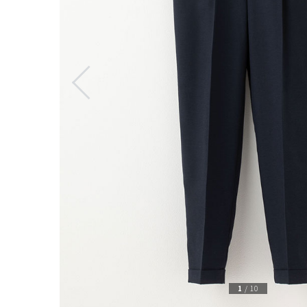
1
/
10