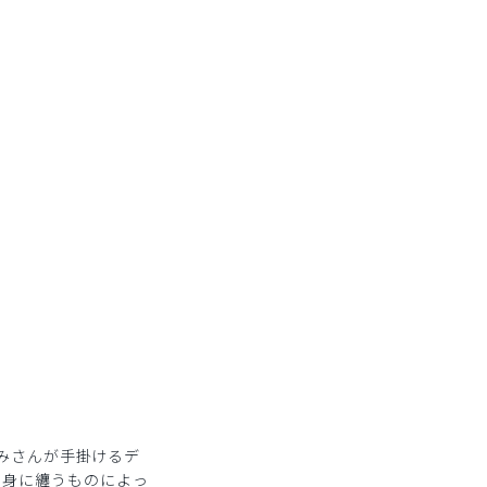
ア
みさんが手掛けるデ
」は、身に纏うものによっ