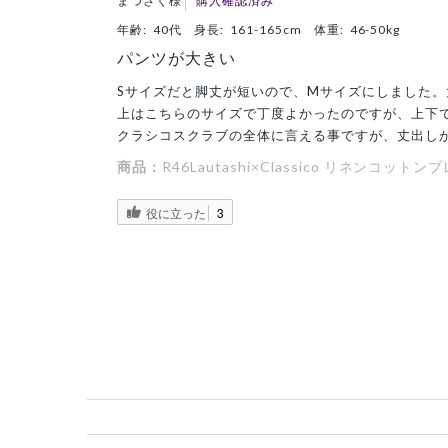
まつさく様
購入確認済み
年齢:
40代
身長:
161-165cm
体重:
46-50kg
パンツが大きい
Sサイズだと脚丈が短いので、Mサイズにしました。
上はこちらのサイズで丁度よかったのですが、上下
クラシコスクラブの全体に言える事ですが、丈出し
商品：
R46Lautashi×Classico リネン
役に立った
3