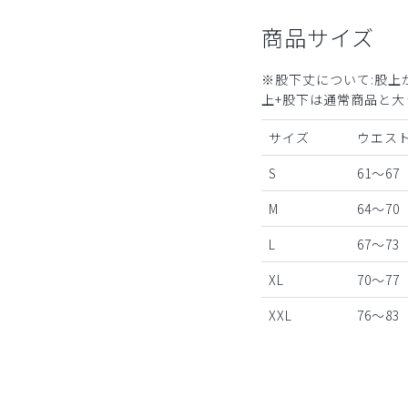
商品サイズ
※股下丈について:股上
上+股下は通常商品と大
サイズ
ウエスト
S
61～67
M
64～70
L
67～73
XL
70～77
XXL
76～83