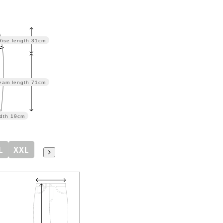
Rise length
31cm
eam length
71cm
dth
19cm
L
XXL