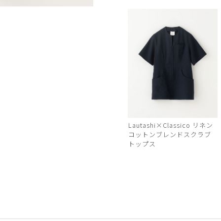
パープル
Lautashi×Classico リネン
コットンブレンドスクラブ
トップス