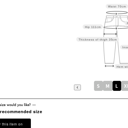
Waist
70cm
Hip
111cm
Thickness of thigh
35cm
Ins
Hem wi
S
M
L
X
 recommended size
y this item on