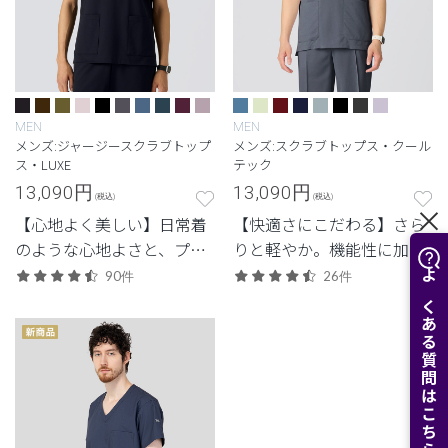
MEN
MEN
メンズ:ジャージースクラブトップ
メンズ:スクラブトップス・クール
ス・LUXE
テック
13,090
円
13,090
円
(税込)
(税込)
【心地よく美しい】日常着
【快適さにこだわる】さら
のような心地よさと、プロ
りと軽やか。機能性に加
フェッショナルにふさわし
え、見た目のスマートさも
90件
26件
よくある質問はこちら
い美しさを両立した定番シ
追求した高機能モデル。
リーズ。