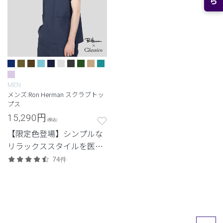
MEN
メンズ:Ron Herman スクラブトッ
プス
15,290
円
(税込)
【限定色登場】シンプルな
リラックススタイルを医療
ウェアに落とし込んだロン
74件
ハーマンとのコレクショ
ン。