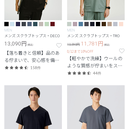
MEN
MEN
メンズ:スクラブトップス・DECO
メンズ:スクラブトップス・TRO
13,090
円
11,781
円
13,090円
(税込)
(税込)
8/12まで10%OFF
【落ち着きと信頼】品のあ
【軽やかで洗練】ウールの
る佇まいで、安心感を備え
ような質感が佇まいをスマ
た定番シリーズ。
158件
ートに引き立てる定番シリ
44件
ーズ。