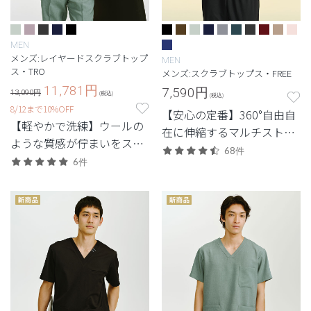
MEN
メンズ:レイヤードスクラブトップ
MEN
ス・TRO
メンズ:スクラブトップス・FREE
11,781
円
7,590
円
13,090円
(税込)
(税込)
8/12まで10%OFF
【安心の定番】360°自由自
【軽やかで洗練】ウールの
在に伸縮するマルチストレ
ような質感が佇まいをスマ
ッチ素材を使用した定番・
68件
ートに引き立てる定番シリ
6件
高機能モデル。
ーズ。