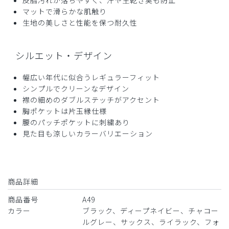
ワンダフル
マットで滑らかな肌触り
生地の美しさと性能を保つ耐久性
色ライラック、着心地よい、来やすい、軽い
商品：
A49メンズ:スクラブトップス・クールテック/ラ
イラック/M
シルエット・デザイン
役に立った
0
幅広い年代に似合うレギュラーフィット
シンプルでクリーンなデザイン
襟の細めのダブルステッチがアクセント
胸ポケットは片玉縁仕様
腰のパッチポケットに刺繍あり
2026-05-07
見た目も涼しいカラーバリエーション
1073様
購入確認済み
年齢:
40代
身長:
176-180cm
体重:
66-70kg
サイズ感
小さめ
大きめ
商品詳細
ストレッチ感
よく伸びる
伸びない
厚さ
とても薄い
厚い
商品番号
A49
カラー
ブラック、ディープネイビー、チャコー
涼しく肌触りの良い着心地で満足です。サイズは通常サイズ
ルグレー、サックス、ライラック、フォ
です。