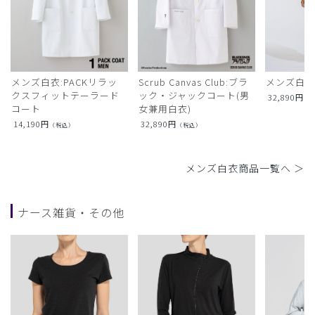
メンズ白衣:PACKリラッ
Scrub Canvas Club:ブラ
メンズ白衣
クスフィットテーラード
ック・ジャックコート(男
32,890
円
（
コート
女兼用白衣)
14,190
円
32,890
円
（税込）
（税込）
メンズ白衣商品一覧へ ＞
ナース雑貨・その他