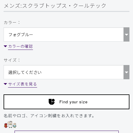
メンズ:スクラブトップス・クールテック
​1
​2
​3
​4
​5
​6
カラー：
カラーの確認
サイズ：
サイズ表を見る
Find your size
名前やロゴ、アイコン刺繍をお入れできます。