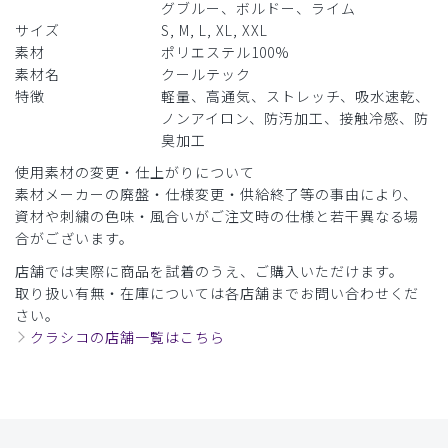
グブルー、ボルドー、ライム
商品：
A49メンズ:スクラブトップス・クールテック/デ
サイズ
S, M, L, XL, XXL
ィープネイビー/L
素材
ポリエステル100%
素材名
クールテック
役に立った
0
特徴
軽量、高通気、ストレッチ、吸水速乾、
ノンアイロン、防汚加工、接触冷感、防
臭加工
使用素材の変更・仕上がりについて
2025-12-27
素材メーカーの廃盤・仕様変更・供給終了等の事由により、
ご購入者様
資材や刺繍の色味・風合いがご注文時の仕様と若干異なる場
購入確認済み
合がございます。
年齢:
40代
身長:
161-165cm
体重:
51-55kg
店舗では実際に商品を試着のうえ、ご購入いただけます。
素材のせいか、毛玉ができやすい。すべりやすく、かがんだ
取り扱い有無・在庫については各店舗までお問い合わせくだ
ときにスマホやメモが落ちることがある。
さい。
クラシコの店舗一覧はこちら
商品：
A49メンズ:スクラブトップス・クールテック/チ
ャコールグレー/S
役に立った
1