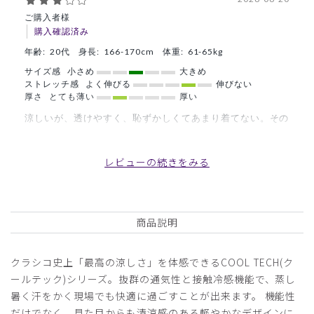
ご購入者様
購入確認済み
年齢:
20代
身長:
166-170cm
体重:
61-65kg
サイズ感
小さめ
大きめ
ストレッチ感
よく伸びる
伸びない
厚さ
とても薄い
厚い
涼しいが、透けやすく、恥ずかしくてあまり着てない。その
ため、着る時は白衣か上着を着ている。
商品：
A49メンズ:スクラブトップス・クールテック/デ
レビューの続きをみる
ィープネイビー/XL
役に立った
0
商品説明
クラシコ史上「最高の涼しさ」を体感できるCOOL TECH(ク
2026-06-18
ールテック)シリーズ。抜群の通気性と接触冷感機能で、蒸し
ケイ様
暑く汗をかく現場でも快適に過ごすことが出来ます。 機能性
購入確認済み
だけでなく、見た目からも清涼感のある軽やかなデザインに