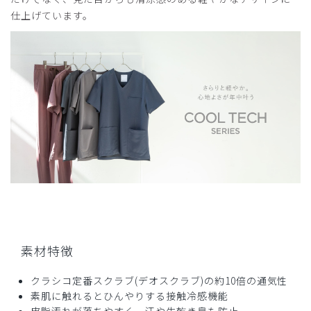
年齢:
70代
身長:
161-165cm
体重:
61-65kg
仕上げています。
サイズ感
小さめ
大きめ
ストレッチ感
よく伸びる
伸びない
厚さ
とても薄い
厚い
スクラブトップス・クールテック/ディープネイビー/M
商品：
A49メンズ:スクラブトップス・クールテック/デ
ィープネイビー/M
役に立った
0
2026-06-17
ドクターケイ様
購入確認済み
素材特徴
年齢:
60代
身長:
166-170cm
体重:
66-70kg
サイズ感
小さめ
大きめ
クラシコ定番スクラブ(デオスクラブ)の約10倍の通気性
ストレッチ感
よく伸びる
伸びない
素肌に触れるとひんやりする接触冷感機能
厚さ
とても薄い
厚い
皮脂汚れが落ちやすく、汗や生乾き臭も防止