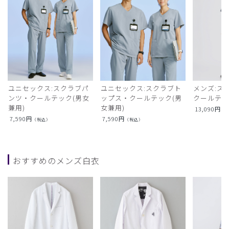
ユニセックス:スクラブパ
ユニセックス:スクラブト
メンズ:ス
ンツ・クールテック(男女
ップス・クールテック(男
クールテ
兼用)
女兼用)
13,090
円
（
7,590
円
7,590
円
（税込）
（税込）
おすすめのメンズ白衣