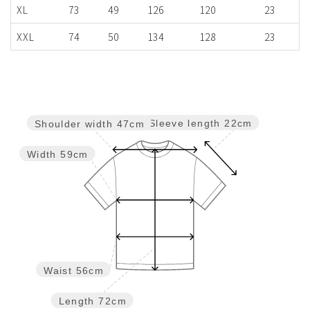
XL
73
49
126
120
23
XXL
74
50
134
128
23
Sleeve length
22cm
Shoulder width
47cm
Width
59cm
Waist
56cm
Length
72cm