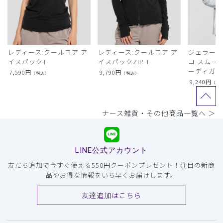
レディース:クールコア ア
レディース:クールコア ア
ジェラート
イスパックT
イスパックZIP T
コ:スムー
ーディガン
7,590
円
9,790
円
（税込）
（税込）
9,240
円
（税
ナース雑貨・その他商品一覧へ ＞
LINE公式アカウント
友だち追加で今すぐ使える550円クーポンプレゼント！注目の新商
品やお得な情報をいち早くお届けします。
友達追加はこちら