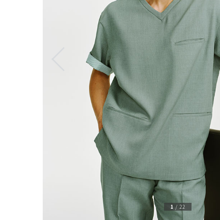
1
/
22