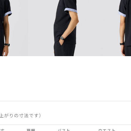
上がりの寸法です）
着丈
肩幅
バスト
ウエスト