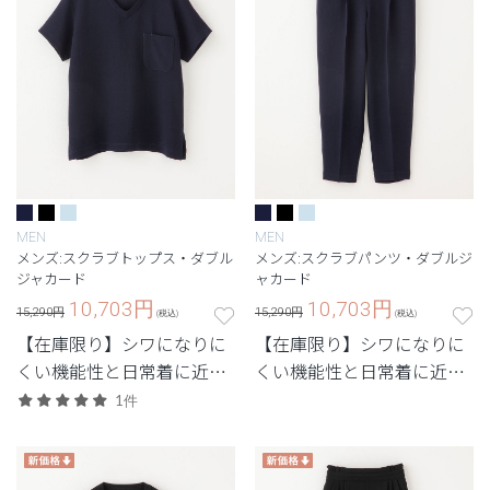
MEN
MEN
メンズ:スクラブトップス・ダブル
メンズ:スクラブパンツ・ダブルジ
ジャカード
ャカード
10,703
円
10,703
円
15,290円
15,290円
(税込)
(税込)
【在庫限り】シワになりに
【在庫限り】シワになりに
くい機能性と日常着に近い
くい機能性と日常着に近い
デザインを兼ね備えたユニ
デザインを兼ね備えたユニ
1件
フォーム。
フォーム。