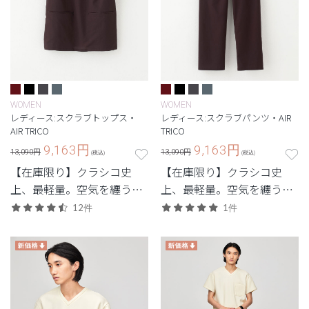
WOMEN
WOMEN
レディース:スクラブトップス・
レディース:スクラブパンツ・AIR
AIR TRICO
TRICO
9,163
円
9,163
円
13,090円
13,090円
(税込)
(税込)
【在庫限り】クラシコ史
【在庫限り】クラシコ史
上、最軽量。空気を纏うよ
上、最軽量。空気を纏うよ
うなストレスフリーの着心
うなストレスフリーの着心
12件
1件
地。
地。