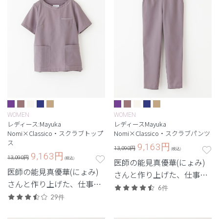
WOMEN
WOMEN
レディース:Mayuka
レディースMayuka
Nomi×Classico・スクラブトップ
Nomi×Classico・スクラブパンツ
ス
9,163
円
13,090円
(税込)
9,163
円
13,090円
(税込)
医師の能見真優華(にょみ)
医師の能見真優華(にょみ)
さんと作り上げた、仕事場
さんと作り上げた、仕事場
でも「私らしい」大人可愛
6件
でも「私らしい」大人可愛
29件
いレディーススクラブ。
いレディーススクラブ。