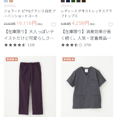
WOMEN
WOMEN
ジェラート ピケ&クラシコ 白衣:ア
レディース:デオストレッチスクラ
ーバンショートコート
ブトップス
16,116
円
4,258
円
23,023円
6,083円
(税込)
(税込)
【在庫限り】大人っぽいテ
【在庫限り】消臭効果が長
イストだけど可愛らしさも
く続く。人気・定番商品の
ひと匙。裏地の花柄がポイ
デオをアップデートした機
15件
37件
ント。
能性スクラブ。