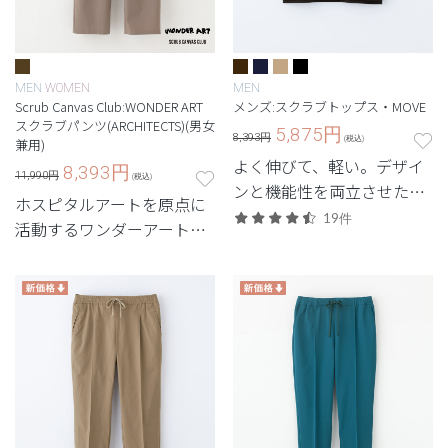
MEN
WOMEN
MEN
Scrub Canvas Club:WONDER ART
メンズ:スクラブトップス・MOVE
スクラブパンツ(ARCHITECTS)(男女
5,875
円
8,393円
(税込)
兼用)
よく伸びて、軽い。デザイ
8,393
円
11,990円
(税込)
ンと機能性を両立させた定
ホスピタルアートを原点に
番・高機能モデル。
19件
活動するワンダーアートと
のコラボモデル第2弾。ア
ートで世界の建築を巡るス
クラブ。