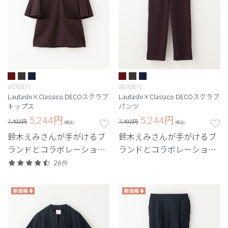
WOMEN
WOMEN
Lautashi×Classico DECOスクラブ
Lautashi×Classico DECOスクラブ
トップス
パンツ
5,244
円
5,244
円
7,492円
7,492円
(税込)
(税込)
鈴木えみさんが手がけるブ
鈴木えみさんが手がけるブ
ランドとコラボレーショ
ランドとコラボレーショ
ン。纏う人の輪郭を深く惹
ン。纏う人の輪郭を深く惹
26件
き出す、凛としたデザイ
き出す、凛としたデザイ
ン。
ン。