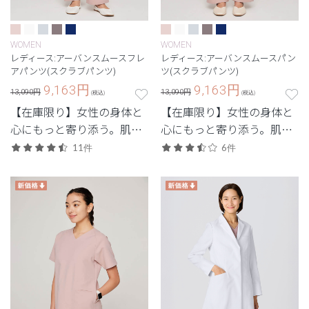
WOMEN
WOMEN
レディース:アーバンスムースフレ
レディース:アーバンスムースパン
アパンツ(スクラブパンツ)
ツ(スクラブパンツ)
9,163
円
9,163
円
13,090円
13,090円
(税込)
(税込)
【在庫限り】女性の身体と
【在庫限り】女性の身体と
心にもっと寄り添う。肌触
心にもっと寄り添う。肌触
りにこだわった素材と柔ら
りにこだわった素材と柔ら
11件
6件
かなニュアンスカラーが特
かなニュアンスカラーが特
徴。
徴。