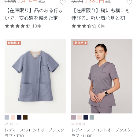
6,414
円
5,336
円
9,163円
7,623円
(税込)
(税込)
【在庫限り】品のある佇ま
【在庫限り】縦にも横にも
いで、安心感を備えた定番
伸びる。軽い着心地と初め
シリーズ。
ての1着にもおすすめなシ
13件
8件
ンプルなデザイン。
WOMEN
WOMEN
レディース:フロントオープンスク
レディース:フロントオープンスク
ラブ・TRO
ラブ・LUXE