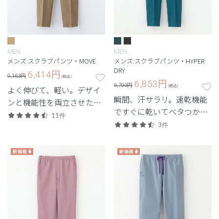
MEN
MEN
メンズ:スクラブパンツ・MOVE
メンズ:スクラブパンツ・HYPER
DRY
6,414
円
9,163円
(税込)
6,853
円
9,790円
(税込)
よく伸びて、軽い。デザイ
瞬間、汗サラリ。速乾機能
ンと機能性を両立させた定
ですぐに乾いてベタつかな
番・高機能モデル。
11件
いスクラブ。
3件