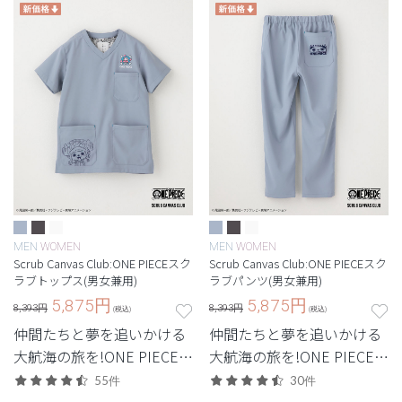
MEN
WOMEN
MEN
WOMEN
Scrub Canvas Club:ONE PIECEスク
Scrub Canvas Club:ONE PIECEスク
ラブトップス(男女兼用)
ラブパンツ(男女兼用)
5,875
円
5,875
円
8,393円
8,393円
(税込)
(税込)
仲間たちと夢を追いかける
仲間たちと夢を追いかける
大航海の旅を!ONE PIECEコ
大航海の旅を!ONE PIECEコ
レクション。
レクション。
55件
30件