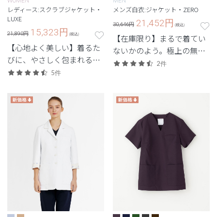
WOMEN
MEN
レディース:スクラブジャケット・
メンズ白衣:ジャケット・ZERO
LUXE
21,452
円
30,646円
(税込)
15,323
円
21,890円
(税込)
【在庫限り】まるで着てい
【心地よく美しい】着るた
ないかのよう。極上の無重
びに、やさしく包まれる上
力体験を味わう次世代シリ
2件
質感。ストレッチ性で快適
5件
ーズ。
な定番シリーズ「LUXE(リ
ュクス)」。