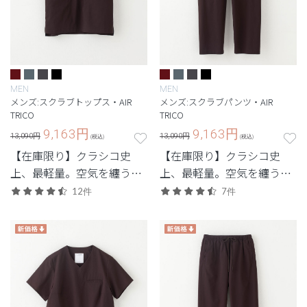
MEN
MEN
メンズ:スクラブトップス・AIR
メンズ:スクラブパンツ・AIR
TRICO
TRICO
9,163
円
9,163
円
13,090円
13,090円
(税込)
(税込)
【在庫限り】クラシコ史
【在庫限り】クラシコ史
上、最軽量。空気を纏うよ
上、最軽量。空気を纏うよ
うなストレスフリーの着心
うなストレスフリーの着心
12件
7件
地。
地。