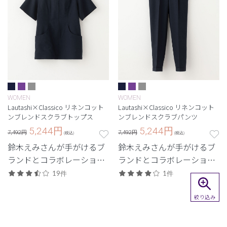
WOMEN
WOMEN
Lautashi×Classico リネンコット
Lautashi×Classico リネンコット
ンブレンドスクラブトップス
ンブレンドスクラブパンツ
5,244
円
5,244
円
7,492円
7,492円
(税込)
(税込)
鈴木えみさんが手がけるブ
鈴木えみさんが手がけるブ
ランドとコラボレーショ
ランドとコラボレーショ
ン。纏う人の輪郭を深く惹
ン。纏う人の輪郭を深く惹
19件
1件
き出す、美しく動きやすい
き出す、美しく動きやすい
一着。
一着。
絞り込み