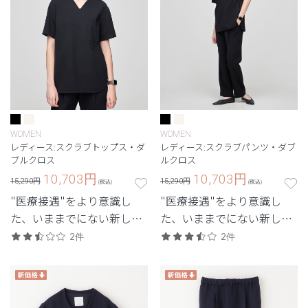
WOMEN
WOMEN
レディース:スクラブトップス・ダ
レディース:スクラブパンツ・ダブ
ブルクロス
ルクロス
10,703
円
10,703
円
15,290円
15,290円
(税込)
(税込)
"医療接遇"をより意識し
"医療接遇"をより意識し
た、いままでにない新しい
た、いままでにない新しい
ユニフォーム。
ユニフォーム。
2件
2件