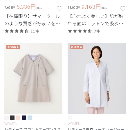
5,336
円
9,163
円
7,623円
13,090円
(税込)
(税込)
【在庫限り】サマーウール
【心地よく美しい】肌が触
のような質感が佇まいをス
れる面はコットンで吸水性
マートに引き立てるTRO(ト
があり、汗をかいても快適
11件
9件
ロ)シリーズ
な着心地の定番シリーズ
「LUXE(リュクス)」。
WOMEN
WOMEN
レディース:フロントオープンスク
レディース白衣:ノーカラージャー