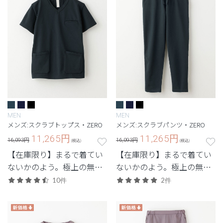
MEN
MEN
メンズ:スクラブトップス・ZERO
メンズ:スクラブパンツ・ZERO
11,265
円
11,265
円
16,093円
16,093円
(税込)
(税込)
【在庫限り】まるで着てい
【在庫限り】まるで着てい
ないかのよう。極上の無重
ないかのよう。極上の無重
力体験を味わう次世代シリ
力体験を味わう次世代シリ
10件
2件
ーズ。
ーズ。