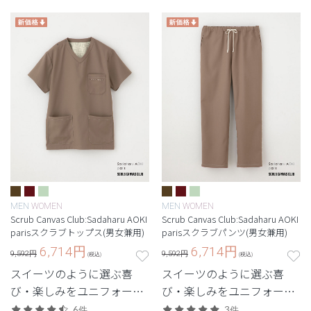
MEN
WOMEN
MEN
WOMEN
Scrub Canvas Club:Sadaharu AOKI
Scrub Canvas Club:Sadaharu AOKI
parisスクラブトップス(男女兼用)
parisスクラブパンツ(男女兼用)
6,714
円
6,714
円
9,592円
9,592円
(税込)
(税込)
スイーツのように選ぶ喜
スイーツのように選ぶ喜
び・楽しみをユニフォーム
び・楽しみをユニフォーム
にも。『パティスリー・サ
にも。『パティスリー・サ
6件
3件