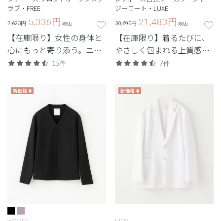
ラブ・FREE
ジーコート・LUXE
5,336
円
21,483
円
7,623円
30,690円
(税込)
(税込)
【在庫限り】女性の身体と
【在庫限り】着るたびに、
心にもっと寄り添う。ニュ
やさしく包まれる上質感。
アンスカラーを合わせたマ
ストレッチ性で快適な定番
15件
7件
ルチストレッチ素材で動き
シリーズ「LUXE(リュク
やすく。
ス)」。