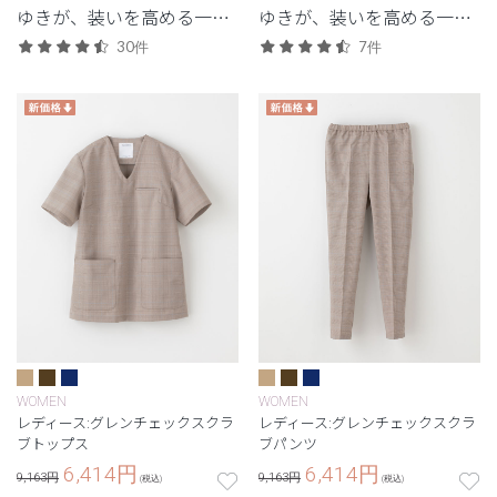
ゆきが、装いを高める一
ゆきが、装いを高める一
着。人気の名品が特別復
着。人気の名品が特別復
30件
7件
刻。
刻。
WOMEN
WOMEN
レディース:グレンチェックスクラ
レディース:グレンチェックスクラ
ブトップス
ブパンツ
6,414
円
6,414
円
9,163円
9,163円
(税込)
(税込)