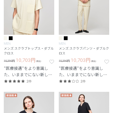
MEN
MEN
メンズ:スクラブトップス・ダブル
メンズ:スクラブパンツ・ダブルク
クロス
ロス
10,703
円
10,703
円
15,290円
15,290円
(税込)
(税込)
"医療接遇"をより意識し
"医療接遇"をより意識し
た、いままでにない新しい
た、いままでにない新しい
ユニフォーム。
ユニフォーム。
2件
2件