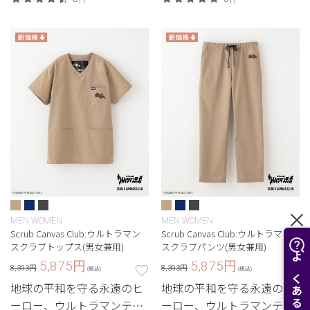
ダハル・アオキ・パリ』と
ダハル・アオキ・パリ』と
のコレクション。
のコレクション。
MEN
WOMEN
MEN
WOMEN
Scrub Canvas Club:ウルトラマン
Scrub Canvas Club:ウルトラマン
スクラブトップス(男女兼用)
スクラブパンツ(男女兼用)
5,875
円
5,875
円
8,393円
8,393円
(税込)
(税込)
地球の平和を守る永遠のヒ
地球の平和を守る永遠のヒ
ーロー、ウルトラマンティ
ーロー、ウルトラマンティ