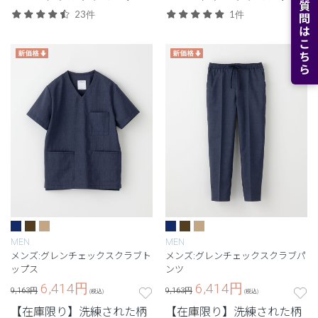
よくある質問はこちら
ガとのコラボモデル。
ガとのコラボモデル。
23件
1件
MEN
MEN
メンズ:グレンチェックスクラブト
メンズ:グレンチェックスクラブパ
ップス
ンツ
6,414
円
6,414
円
9,163円
9,163円
(税込)
(税込)
【在庫限り】洗練された柄
【在庫限り】洗練された柄