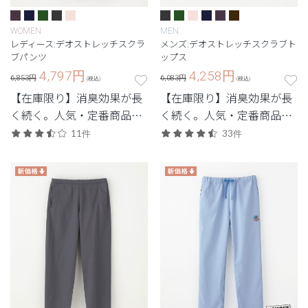
WOMEN
MEN
レディース:デオストレッチスクラ
メンズ:デオストレッチスクラブト
ブパンツ
ップス
4,797
円
4,258
円
6,853円
6,083円
(税込)
(税込)
【在庫限り】消臭効果が長
【在庫限り】消臭効果が長
く続く。人気・定番商品の
く続く。人気・定番商品の
デオをアップデートした機
デオをアップデートした機
11件
33件
能性スクラブ。
能性スクラブ。