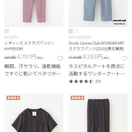
WOMEN
MEN
WOMEN
レディース:スクラブパンツ・
Scrub Canvas Club:WONDER ART
HYPER DRY
スクラブパンツ(ZOO)(男女兼用)
4,797
円
8,393
円
6,853円
11,990円
(税込)
(税込)
瞬間、汗サラリ。速乾機能
ホスピタルアートを原点に
ですぐに乾いてベタつかな
活動するワンダーアートと
いスクラブ。
のコラボモデル第2弾。世
3件
界の動物たちと出会うスク
ラブ。