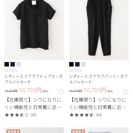
WOMEN
WOMEN
レディース:スクラブトップス・ダ
レディース:スクラブパンツ・ダブ
ブルジャカード
ルジャカード
10,703
円
10,703
円
15,290円
15,290円
(税込)
(税込)
【在庫限り】シワになりに
【在庫限り】シワになりに
くい機能性と日常着に近い
くい機能性と日常着に近い
デザインを兼ね備えたユニ
デザインを兼ね備えたユニ
3件
4件
フォーム。
フォーム。