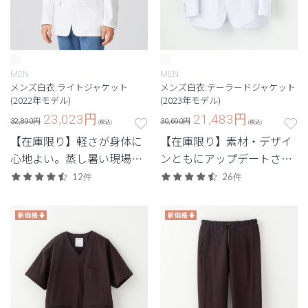
MEN
MEN
メンズ白衣:ライトジャケット
メンズ白衣:テーラードジャケット
(2022年モデル)
(2023年モデル)
23,023
円
21,483
円
32,890円
30,690円
(税込)
(税込)
【在庫限り】軽さが身体に
【在庫限り】素材・デザイ
心地よい。蒸し暑い現場で
ンともにアップデートされ
重宝する軽量モデル。
た、定番人気のテーラード
12件
26件
ジャケット。