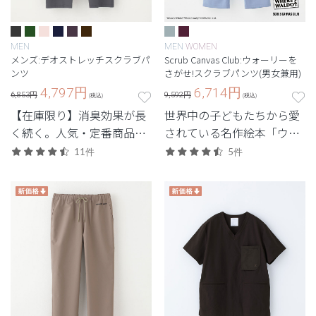
MEN
MEN
WOMEN
メンズ:デオストレッチスクラブパ
Scrub Canvas Club:ウォーリーを
ンツ
さがせ!スクラブパンツ(男女兼用)
4,797
円
6,714
円
6,853円
9,592円
(税込)
(税込)
【在庫限り】消臭効果が長
世界中の子どもたちから愛
く続く。人気・定番商品の
されている名作絵本「ウォ
デオをアップデートした機
ーリーをさがせ!」とのコラ
11件
5件
能性スクラブ。
ボレーション。