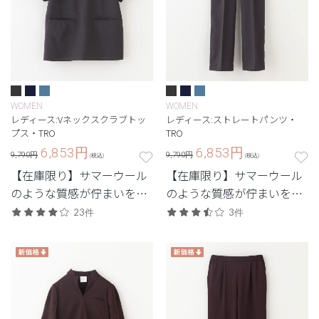
WOMEN
WOMEN
レディース:Vネックスクラブトッ
レディース:ストレートパンツ・
プス・TRO
TRO
6,853
円
6,853
円
9,790円
9,790円
(税込)
(税込)
【在庫限り】サマーウール
【在庫限り】サマーウール
のような質感が佇まいをス
のような質感が佇まいをス
マートに引き立てるTRO(ト
マートに引き立てるTRO(ト
23件
3件
ロ)シリーズ
ロ)シリーズ