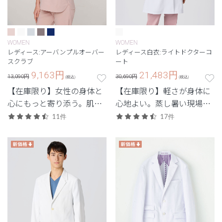
WOMEN
WOMEN
レディース:アーバンプルオーバー
レディース白衣:ライトドクターコ
スクラブ
ート
9,163
円
21,483
円
13,090円
30,690円
(税込)
(税込)
【在庫限り】女性の身体と
【在庫限り】軽さが身体に
心にもっと寄り添う。肌触
心地よい。蒸し暑い現場で
りにこだわった素材と柔ら
重宝する軽量モデル。
11件
17件
かなニュアンスカラーが特
徴。