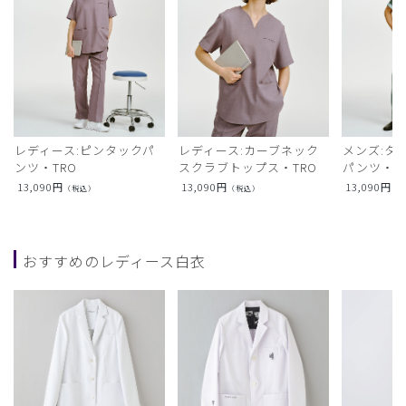
レディース:ピンタックパ
レディース:カーブネック
メンズ:タ
ンツ・TRO
スクラブトップス・TRO
パンツ・T
13,090
円
13,090
円
13,090
円
（税込）
（税込）
（
おすすめのレディース白衣