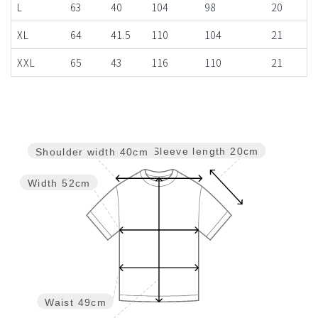
L
63
40
104
98
20
XL
64
41.5
110
104
21
XXL
65
43
116
110
21
Sleeve length
20cm
Shoulder width
40cm
Width
52cm
Waist
49cm