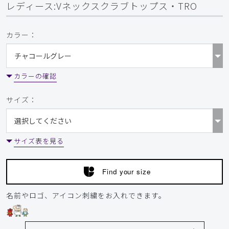
レディース:Vネックスクラブトップス・TRO
TRO/フォグブルー/S
カラー：
役に立った
0
​1
​2
​3
​4
​5
カラーの確認
サイズ：
サイズ表を見る
Find your size
名前やロゴ、アイコン刺繍をお入れできます。