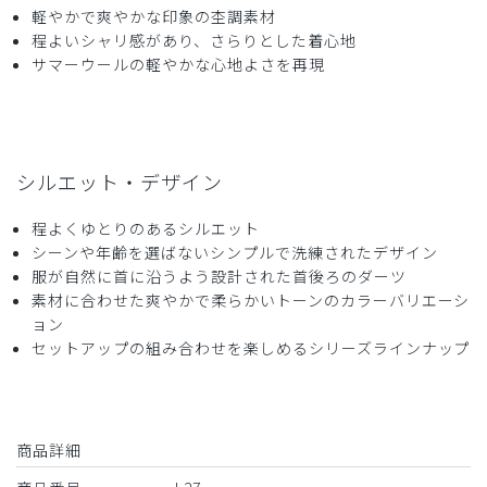
軽やかで爽やかな印象の杢調素材
役に立った
1
程よいシャリ感があり、さらりとした着心地
サマーウールの軽やかな心地よさを再現
2026-03-22
ご購入者様
シルエット・デザイン
購入確認済み
年齢:
20代
身長:
161-165cm
体重:
56-60kg
程よくゆとりのあるシルエット
仕事のテンションが上がってきもちいいです！着心地も最高
シーンや年齢を選ばないシンプルで洗練されたデザイン
です
服が自然に首に沿うよう設計された首後ろのダーツ
素材に合わせた爽やかで柔らかいトーンのカラーバリエーシ
商品：
L27レディース:Vネックスクラブトップス・
ョン
TRO/ディープネイビー/L
セットアップの組み合わせを楽しめるシリーズラインナップ
役に立った
0
商品詳細
2026-01-29