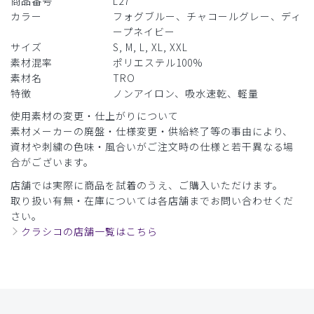
商品番号
L27
カラー
フォグブルー、チャコールグレー、ディ
ソラ様
購入確認済み
ープネイビー
サイズ
S, M, L, XL, XXL
年齢:
40代
身長:
151-155cm
体重:
45kg以下
素材混率
ポリエステル100%
生地が薄い
素材名
TRO
ポケットの位置と形、深さが通常のスクラブと微妙に違い使
特徴
ノンアイロン、吸水速乾、軽量
いにくい
使用素材の変更・仕上がりについて
商品：
L27レディース:Vネックスクラブトップス・
素材メーカーの廃盤・仕様変更・供給終了等の事由により、
TRO/チャコールグレー/M
資材や刺繍の色味・風合いがご注文時の仕様と若干異なる場
合がございます。
役に立った
0
店舗では実際に商品を試着のうえ、ご購入いただけます。
取り扱い有無・在庫については各店舗までお問い合わせくだ
さい。
クラシコの店舗一覧はこちら
2025-11-10
ご購入者様
購入確認済み
写真の色と実物の色がだいぶ違う感じがしました。
商品：
L27レディース:Vネックスクラブトップス・