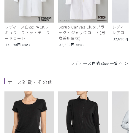
レディース白衣:PACKレ
Scrub Canvas Club:ブラ
レディース
ギュラーフィットテーラ
ック・ジャックコート(男
レアコー
ードコート
女兼用白衣)
32,890
円
（
14,190
円
32,890
円
（税込）
（税込）
レディース白衣商品一覧へ ＞
ナース雑貨・その他