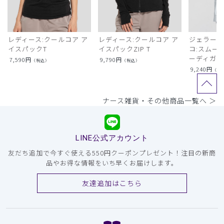
レディース:クールコア ア
レディース:クールコア ア
ジェラート
イスパックT
イスパックZIP T
コ:スムー
ーディガン
7,590
円
9,790
円
（税込）
（税込）
9,240
円
（税
ナース雑貨・その他商品一覧へ ＞
LINE公式アカウント
友だち追加で今すぐ使える550円クーポンプレゼント！注目の新商
品やお得な情報をいち早くお届けします。
友達追加はこちら