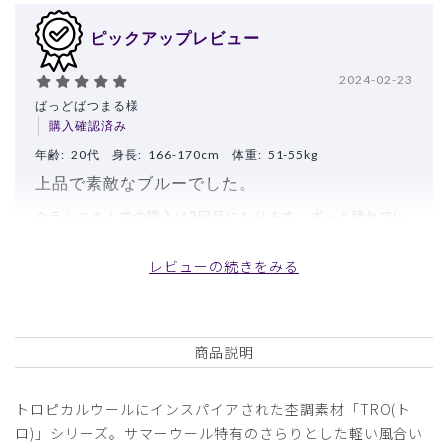
ピックアップレビュー
2024-02-23
ばっどばつまる様
購入確認済み
年齢:
20代
身長:
166-170cm
体重:
51-55kg
上品で素敵なブルーでした。
クラシコさんでの購入は2回目になります。ずっと憧れてい
たTRO（Vネック）を思い切って購入しました。結局ネーム
は入れませんでしたが、刺繍の色や位置の相談に対して非常
レビューの続きをみる
に丁寧にご回答いただきました。ありがとうございました。
色違いのTROや別のスクラブの購入も今後検討していきた
いです。
商品説明
商品：
L27レディース:Vネックスクラブトップス・
TRO/フォグブルー/M
トロピカルウールにインスパイアされた杢調素材「TRO(ト
役に立った
1
ロ)」シリーズ。サマーウール特有のさらりとした軽い風合い