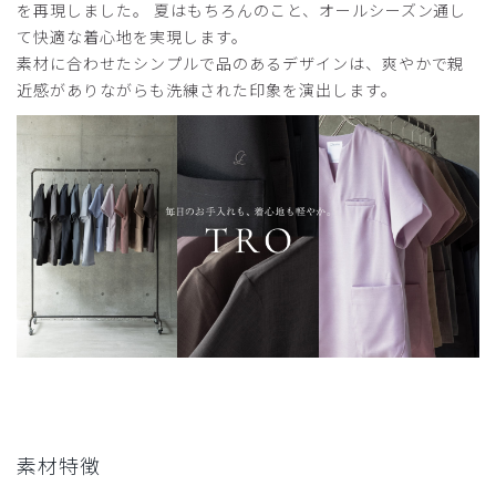
を再現しました。 夏はもちろんのこと、オールシーズン通し
て快適な着心地を実現します。
素材に合わせたシンプルで品のあるデザインは、爽やかで親
2026-04-11
近感がありながらも洗練された印象を演出します。
ゆっぴー様
購入確認済み
年齢:
40代
身長:
151-155cm
体重:
46-50kg
サイズ感
小さめ
大きめ
ストレッチ感
よく伸びる
伸びない
厚さ
とても薄い
厚い
サラサラ素材！
初めてクラシコさんで購入させていただきました。TROシ
リーズの丈感が今の私にはピッタリでディープブルーの色も
気に入っています。あまりストレッチが効いていないので、
普段よりワンサイズ大きめにしたところ、バッチリでした。
生地の感じも気に入っているので、また機会があったら
TROの別のデザインのものも着てみたいと思っています。
商品：
L27レディース:Vネックスクラブトップス・
素材特徴
TRO/ディープネイビー/L