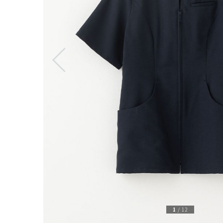
1
/
12