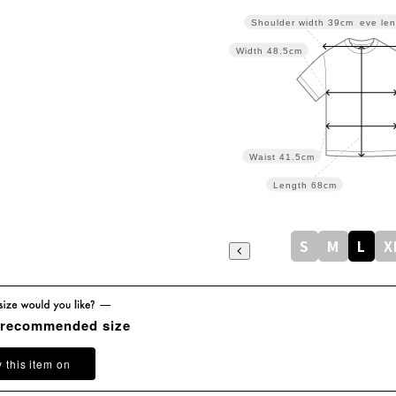
Sleeve len
Shoulder width
39cm
Width
48.5cm
Waist
41.5cm
Length
68cm
S
M
L
X
 recommended size
y this item on