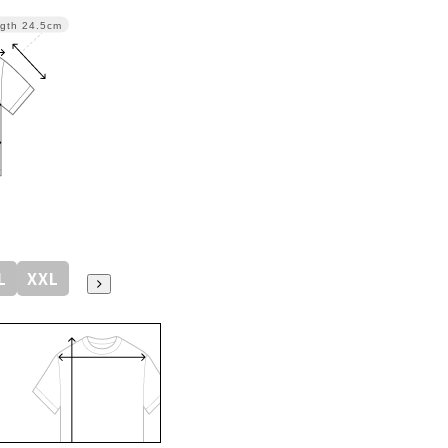
gth
24.5cm
L
XXL