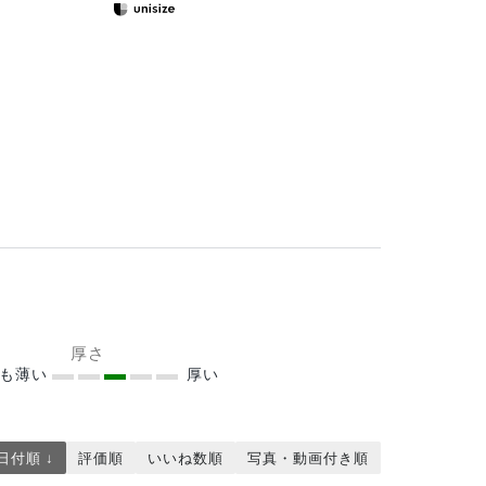
厚さ
ても薄い
厚い
日付順 ↓
評価順
いいね数順
写真・動画付き順