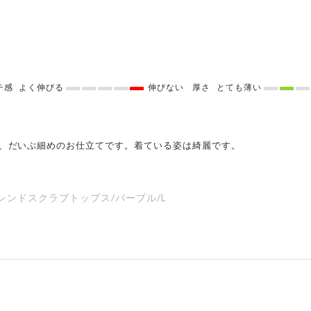
チ感
よく伸びる
伸びない
厚さ
とても薄い
が、だいぶ細めのお仕立てです。着ている姿は綺麗です。
ットンブレンドスクラブトップス/パープル/L