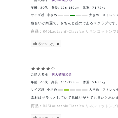
年齢:
50代
身長:
156-160cm
体重:
71-75kg
サイズ感
小さめ
大きめ
ストレッ
色合いが綺麗で、きちんと感のであるスクラブです
商品：
R45Lautashi×Classico リネンコ
役に立った
0
ご購入者様
購入確認済み
年齢:
60代
身長:
151-155cm
体重:
51-55kg
サイズ感
小さめ
大きめ
ストレッ
素材はサラッとしていて肌触りがとても良いと思い
商品：
R45Lautashi×Classico リネンコ