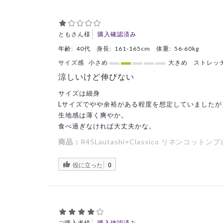
ともさん様
購入確認済み
年齢:
40代
身長:
161-165cm
体重:
56-60kg
サイズ感
小さめ
大きめ
ストレッ
涼しいけど伸びない
サイズは細身
Lサイズでやや余裕がある程度を想定していました
生地感は薄く爽やか。
食べ過ぎなければ大丈夫かな。
商品：
R45Lautashi×Classico リネンコ
役に立った
0
ご購入者様
購入確認済み