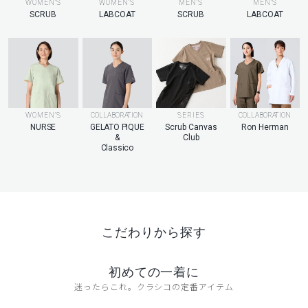
MEN’S
WOMEN’S
WOMEN’S
MEN’S
LABCOAT
SCRUB
LABCOAT
SCRUB
WOMEN’S
COLLABORATION
SERIES
COLLABORATION
NURSE
GELATO PIQUE
Scrub Canvas
Ron Herman
&
Club
Classico
こだわりから探す
初めての一着に
迷ったらこれ。クラシコの定番アイテム