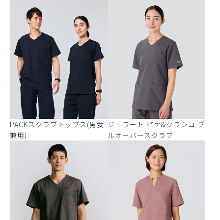
PACKスクラブトップス(男女
ジェラート ピケ&クラシコ:プ
兼用)
ルオーバースクラブ