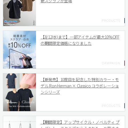
新スクラブが登場
【8/12(水)まで】一部アイテムが最大10%OFF
の期間限定価格になりました
【新発売】10度目を記念した特別カラー・モ
デル Ron Herman × Classico コラボレーショ
ンシリーズ
【期間限定】アップサイクル・ノベルティ プ