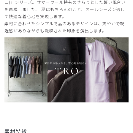
ロ)」シリーズ。サマーウール特有のさらりとした軽い風合い
を再現しました。 夏はもちろんのこと、オールシーズン通し
て快適な着心地を実現します。
素材に合わせたシンプルで品のあるデザインは、爽やかで親
2024-03-21
近感がありながらも洗練された印象を演出します。
ご購入者様
購入確認済み
年齢:
40代
身長:
161-165cm
体重:
51-55kg
色、シルエット、サイズ感いずれも良くて気に入っていま
す。色違いでの購入を検討しています。
商品：
L28レディース:ストレートパンツ・TRO/フォグ
ブルー/M
役に立った
1
素材特徴