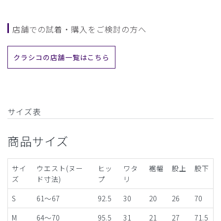
店舗での試着・購入をご検討の方へ
クラシコの店舗一覧はこちら
サイズ表
商品サイズ
サイ
ウエスト(ヌー
ヒッ
ワタ
裾幅
股上
股下
ズ
ド寸法)
プ
リ
S
61～67
92.5
30
20
26
70
M
64～70
95.5
31
21
27
71.5