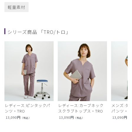
軽量素材
シリーズ商品 「TRO/トロ」
レディース:ピンタックパ
レディース:カーブネック
メンズ:タ
ンツ・TRO
スクラブトップス・TRO
パンツ・T
13,090
円
13,090
円
13,090
円
（税込）
（税込）
（