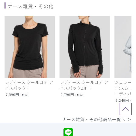
ナース雑貨・その他
レディース:クールコア ア
レディース:クールコア ア
ジェラート
イスパックT
イスパックZIP T
コ:スムー
ーディガン
7,590
円
9,790
円
（税込）
（税込）
9,240
円
（税
ナース雑貨・その他商品一覧へ ＞