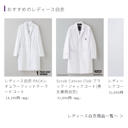
おすすめのレディース白衣
レディース白衣:PACKレ
Scrub Canvas Club:ブラ
レディース
ギュラーフィットテーラ
ック・ジャックコート(男
レアコー
ードコート
女兼用白衣)
32,890
円
（
14,190
円
32,890
円
（税込）
（税込）
レディース白衣商品一覧へ ＞