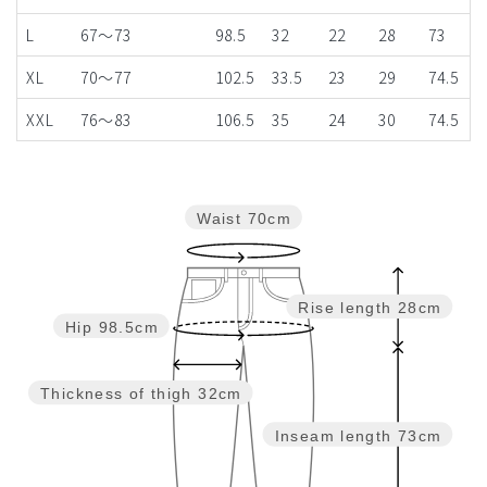
L
67～73
98.5
32
22
28
73
XL
70～77
102.5
33.5
23
29
74.5
XXL
76～83
106.5
35
24
30
74.5
Waist
70cm
Rise length
28cm
Hip
98.5cm
Thickness of thigh
32cm
Inseam length
73cm