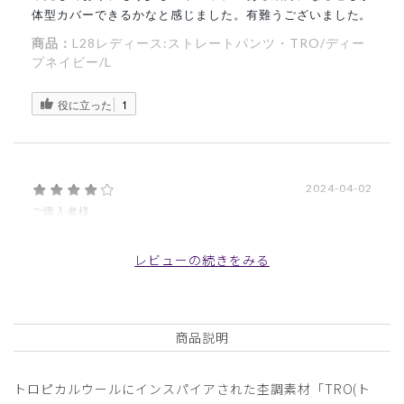
体型カバーできるかなと感じました。有難うございました。
商品：
L28レディース:ストレートパンツ・TRO/ディー
プネイビー/L
役に立った
1
2024-04-02
ご購入者様
購入確認済み
年齢:
40代
身長:
166-170cm
体重:
51-55kg
レビューの続きをみる
デザインも色味も気に入っています。ただ生地が薄いので、
繰り返し使っていったときの耐久性をやや心配しています。
商品：
L28レディース:ストレートパンツ・TRO/ディー
商品説明
プネイビー/M
トロピカルウールにインスパイアされた杢調素材「TRO(ト
役に立った
3