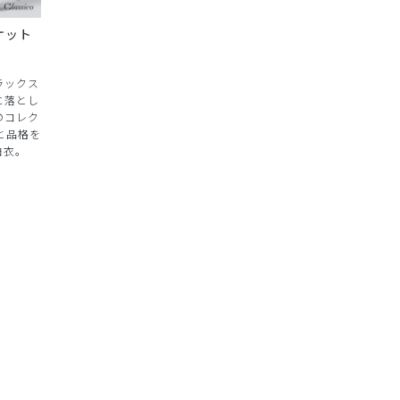
ャケット
ラックス
に落とし
のコレク
と品格を
白衣。