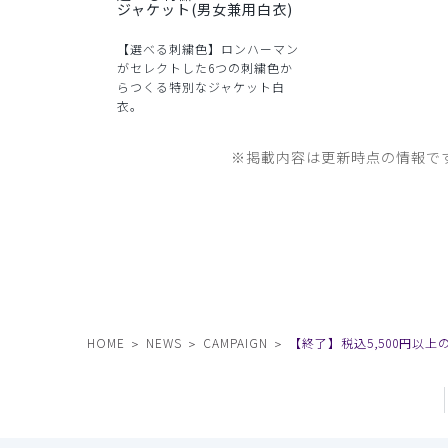
ジャケット(男女兼用白衣)
【選べる刺繍色】ロンハーマン
がセレクトした6つの刺繍色か
らつくる特別なジャケット白
衣。
※掲載内容は更新時点の情報で
HOME
NEWS
CAMPAIGN
【終了】税込5,500円以上