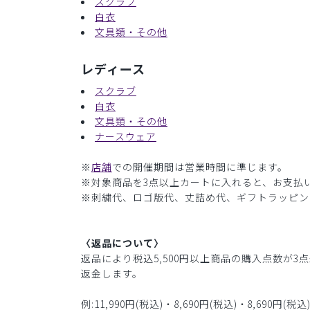
スクラブ
白衣
文具類・その他
レディース
スクラブ
白衣
文具類・その他
ナースウェア
※
店舗
での開催期間は営業時間に準じます。
※対象商品を3点以上カートに入れると、お支払い
※刺繍代、ロゴ版代、丈詰め代、ギフトラッピン
〈返品について〉
返品により税込5,500円以上商品の購入点数が
返金します。
例:11,990円(税込)・8,690円(税込)・8,69