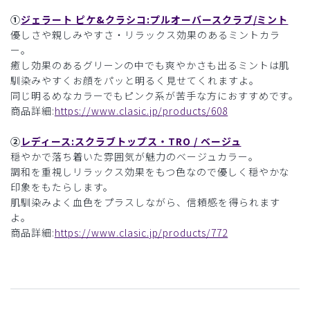
①
ジェラート ピケ&クラシコ:プルオーバースクラブ/ミント
優しさや親しみやすさ・リラックス効果のあるミントカラ
ー。
癒し効果のあるグリーンの中でも爽やかさも出るミントは肌
馴染みやすくお顔をパッと明るく見せてくれますよ。
同じ明るめなカラーでもピンク系が苦手な方におすすめです。
商品詳細:
https://www.clasic.jp/products/608
②
レディース:スクラブトップス・TRO / ベージュ
穏やかで落ち着いた雰囲気が魅力のベージュカラー。
調和を重視しリラックス効果をもつ色なので優しく穏やかな
印象をもたらします。
肌馴染みよく血色をプラスしながら、信頼感を得られます
よ。
商品詳細:
https://www.clasic.jp/products/772