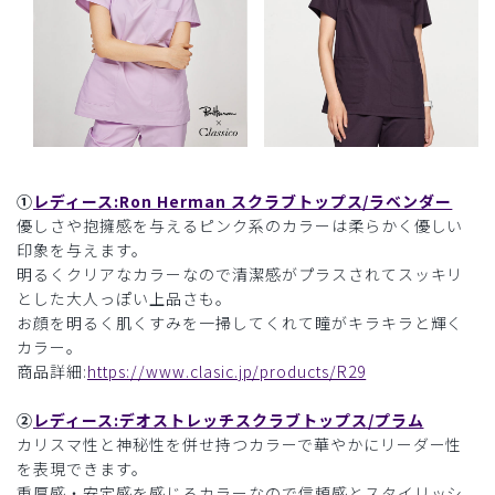
①
レディース:Ron Herman スクラブトップス/ラベンダー
優しさや抱擁感を与えるピンク系のカラーは柔らかく優しい
印象を与えます。
明るくクリアなカラーなので清潔感がプラスされてスッキリ
とした大人っぽい上品さも。
お顔を明るく肌くすみを一掃してくれて瞳がキラキラと輝く
カラー。
商品詳細:
https://www.clasic.jp/products/R29
②
レディース:デオストレッチスクラブトップス/プラム
カリスマ性と神秘性を併せ持つカラーで華やかにリーダー性
を表現できます。
重厚感・安定感を感じるカラーなので信頼感とスタイリッシ