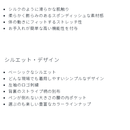
購入確認済み
シルクのように滑らかな肌触り
年齢:
40代
身長:
156-160cm
体重:
66-70kg
柔らかく膨らみのあるスポンディッシュな素材感
サイズ感
小さめ
大きめ
体の動きにフィットするストレッチ性
ストレッチ感
よく伸びる
伸びない
お手入れが簡単な高い機能性を付与
厚さ
とても薄い
厚い
思ってたより淡い色合いでしたが、かえって着やすい感じで
す。暑くなるので、これからの季節に活躍しそうです。
商品：
608ジェラート ピケ&クラシコ:プルオーバースク
シルエット・デザイン
ラブ/ミント/LL
ベーシックなシルエット
役に立った
0
どんな現場でも着用しやすいシンプルなデザイン
左袖のロゴ刺繍
背裏のストライプ柄の別布
ペンが倒れない大きさの腰の内ポケット
2026-04-13
選ぶのも楽しい豊富なカラーラインナップ
ご購入者様
購入確認済み
年齢:
20代
身長:
161-165cm
体重:
56-60kg