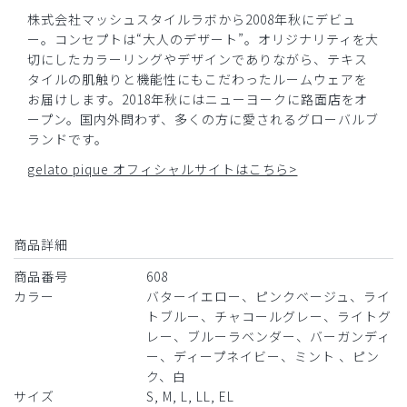
テンションが上がる1着です。
株式会社マッシュスタイルラボから2008年秋にデビュ
ー。コンセプトは“大人のデザート”。オリジナリティを大
商品：
608ジェラート ピケ&クラシコ:プルオーバースク
切にしたカラーリングやデザインでありながら、テキス
ラブ/ブルーラベンダー/M
タイルの肌触りと機能性にもこだわったルームウェアを
お届けします。2018年秋にはニューヨークに路面店をオ
役に立った
0
ープン。国内外問わず、多くの方に愛されるグローバルブ
ランドです。
gelato pique オフィシャルサイトはこちら>
2026-04-05
ご購入者様
購入確認済み
商品詳細
年齢:
40代
身長:
161-165cm
体重:
56-60kg
商品番号
608
サイズ感
小さめ
大きめ
カラー
バターイエロー、ピンクベージュ、ライ
ストレッチ感
よく伸びる
伸びない
トブルー、チャコールグレー、ライトグ
厚さ
とても薄い
厚い
レー、ブルーラベンダー、バーガンディ
生地も厚すぎず、動きやすい素材で満足しています。左腕の
ー、ディープネイビー、ミント 、ピン
𝐠𝐞𝐥𝐚𝐭𝐨 𝐩𝐢𝐪𝐮𝐞の刺繍がワンポイントでかわいくて気に入って
ク、白
ます。
サイズ
S, M, L, LL, EL