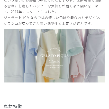
という想いがお部屋の中だけにとどまらず、医療現場で頑張
る皆様にも癒しやハッピーな気持ちが届くよう願いをこめ
サイズ感
小さめ
大きめ
ストレッチ感
よく伸びる
伸びない
て、2017年にスタートしました。
厚さ
とても薄い
厚い
ジェラート ピケならではの優しい色味や着心地とデザイン、
スタッフ用に購入しました。
クラシコが培ってきた高い機能性と上質さが魅力です。
チャコールグレーは特に人気の色のようで、暗すぎず落ち着
きのある上品な色で素敵です。生地はしっかりしていてなめ
らかで、乾燥機をかけると他のスクラブは多少はしわがつい
てしまうなか、このスクラブはまったくのしわ知らずです。
使用して4ヶ月なので耐久性はまだわかりませんが、スタッ
フも気に入って着てくれているので良かったです。
商品：
608ジェラート ピケ&クラシコ:プルオーバースク
ラブ/チャコールグレー/M
役に立った
0
2026-04-15
素材特徴
ご購入者様