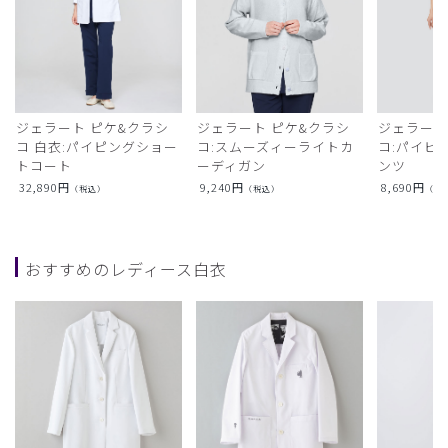
ジェラート ピケ&クラシ
ジェラート ピケ&クラシ
ジェラート
コ 白衣:パイピングショー
コ:スムーズィーライトカ
コ:パイピ
トコート
ーディガン
ンツ
32,890
円
9,240
円
8,690
円
（税込）
（税込）
（税
おすすめのレディース白衣