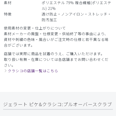
商品：
608ジェラート ピケ&クラシコ:プルオーバースク
素材
ポリエステル 79% 複合繊維(ポリエステ
ラブ/ディープネイビー/LL
ル) 21%
特徴
透け防止・ノンアイロン・ストレッチ・
役に立った
0
防汚加工
使用素材の変更・仕上がりについて
素材メーカーの廃盤・仕様変更・供給終了等の事由により、
​1
​2
​3
​4
​5
​6
資材や刺繍の色味・風合いがご注文時の仕様と若干異なる場
合がございます。
​7
​8
​9
店舗では実際に商品を試着のうえ、ご購入いただけます。
取り扱い有無・在庫については各店舗までお問い合わせくだ
さい。
クラシコの店舗一覧はこちら
ジェラート ピケ&クラシコ:プルオーバースクラブ