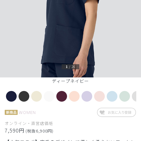
1
/
26
ディープネイビー
WOMEN
オンライン・直営店価格
7,590円
(税抜6,900円)