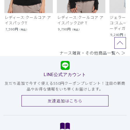
レディース:クールコア ア
レディース:クールコア ア
ジェラート
イスパックT
イスパックZIP T
コ:スムー
ーディガン
7,590
円
9,790
円
（税込）
（税込）
9,240
円
（税
ナース雑貨・その他商品一覧へ ＞
LINE公式アカウント
友だち追加で今すぐ使える550円クーポンプレゼント！注目の新商
品やお得な情報をいち早くお届けします。
友達追加はこちら