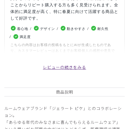
ことからリピート購入する方も多く見受けられます。全
体的に満足度が高く、特に春夏に向けて活躍する商品と
して好評です。
着心地
デザイン
動きやすさ
耐久性
満足度
こちらの内容はお客様の投稿をもとにAIが生成したものであ
り、カスタマーレビューはあくまでお客様個人の感想や意見で
す。本サイトの公式な見解を示すものではありません。
レビューの続きをみる
日付順 ↓
評価順
いいね数順
写真・動画付き順
詳細フィルター
商品説明
2026-06-20
ルームウェアブランド「ジェラート ピケ」とのコラボレーシ
MH様
ョン。
購入確認済み
「あらゆる年代のみなさまに喜んでもらえるルームウェア」
年齢:
20代
身長:
156-160cm
体重:
45kg以下