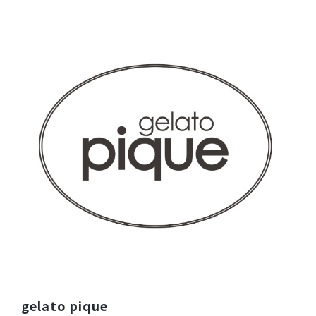
サイズ感
小さめ
大きめ
ストレッチ感
よく伸びる
伸びない
厚さ
とても薄い
厚い
左腕のジェラートピケの刺繍がオシャレでかわいいです。ま
た買いたいです。
商品：
608ジェラート ピケ&クラシコ:プルオーバースク
ラブ/ディープネイビー/EL
役に立った
0
2026-04-09
ご購入者様
購入確認済み
年齢:
20代
身長:
161-165cm
体重:
46-50kg
サイズ感
小さめ
大きめ
ライトブルーを以前購入し、着心地が良かったので色違いで
gelato pique
購入しました。