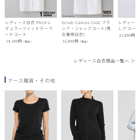
レディース白衣:PACKレ
Scrub Canvas Club:ブラ
レディース
ギュラーフィットテーラ
ック・ジャックコート(男
レアコー
ードコート
女兼用白衣)
32,890
円
（
14,190
円
32,890
円
（税込）
（税込）
レディース白衣商品一覧へ ＞
ナース雑貨・その他