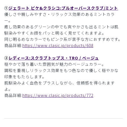
①
ジェラート ピケ&クラシコ:プルオーバースクラブ/ミント
優しさや親しみやすさ・リラックス効果のあるミントカラ
ー。
癒し効果のあるグリーンの中でも爽やかさも出るミントは肌
馴染みやすくお顔をパッと明るく見せてくれますよ。
同じ明るめなカラーでもピンク系が苦手な方におすすめです。
商品詳細:
https://www.clasic.jp/products/608
②
レディース:スクラブトップス・TRO / ベージュ
穏やかで落ち着いた雰囲気が魅力のベージュカラー。
調和を重視しリラックス効果をもつ色なので優しく穏やかな
印象をもたらします。
肌馴染みよく血色をプラスしながら、信頼感を得られます
よ。
商品詳細:
https://www.clasic.jp/products/772