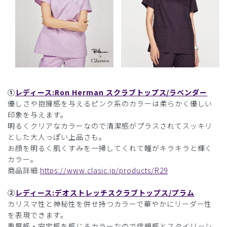
①
レディース:Ron Herman スクラブトップス/ラベンダー
優しさや抱擁感を与えるピンク系のカラーは柔らかく優しい
印象を与えます。
明るくクリアなカラーなので清潔感がプラスされてスッキリ
とした大人っぽい上品さも。
お顔を明るく肌くすみを一掃してくれて瞳がキラキラと輝く
カラー。
商品詳細:
https://www.clasic.jp/products/R29
②
レディース:デオストレッチスクラブトップス/プラム
カリスマ性と神秘性を併せ持つカラーで華やかにリーダー性
を表現できます。
重厚感・安定感を感じるカラーなので信頼感とスタイリッシ