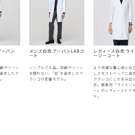
アーバン
メンズ白衣:アーバンLABコ
レディース白衣:ラ
ート
ージーコート
齢やシーン
シンプルで上品。年齢やシーン
より快適な着心地と仕
を追求したク
を問わない、"白"を追求したク
しさをストイックに追
。
ラシコの定番モデル。
クラシコにしか生み出
衣。新素材「ライトジ
ー」のレディースドク
ト。