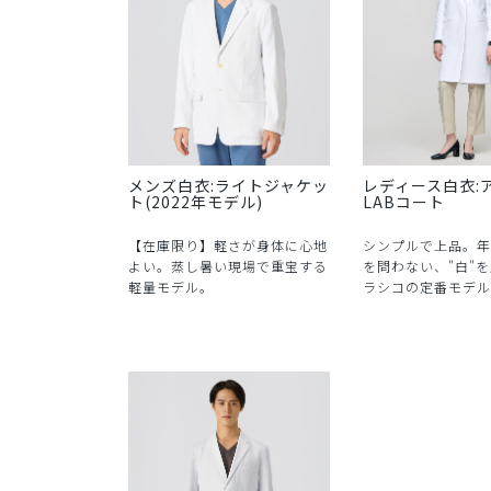
メンズ白衣:ライトジャケッ
レディース白衣:
ト(2022年モデル)
LABコート
【在庫限り】軽さが身体に心地
シンプルで上品。年
よい。蒸し暑い現場で重宝する
を問わない、"白"
軽量モデル。
ラシコの定番モデル