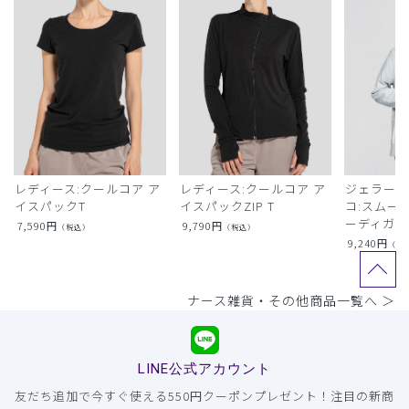
レディース:クールコア ア
レディース:クールコア ア
ジェラート
イスパックT
イスパックZIP T
コ:スムー
ーディガン
7,590
円
9,790
円
（税込）
（税込）
9,240
円
（税
ナース雑貨・その他商品一覧へ ＞
LINE公式アカウント
友だち追加で今すぐ使える550円クーポンプレゼント！注目の新商