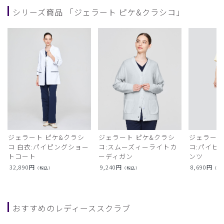
シリーズ商品 「ジェラート ピケ&クラシコ」
ジェラート ピケ&クラシ
ジェラート ピケ&クラシ
ジェラート
コ 白衣:パイピングショー
コ:スムーズィーライトカ
コ:パイピ
トコート
ーディガン
ンツ
32,890
円
9,240
円
8,690
円
（税込）
（税込）
（税
おすすめのレディーススクラブ