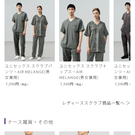
ユニセックス:スクラブパ
ユニセックス:スクラブト
ユニセック
ンツ・AIR MELANGE(男
ップス・AIR
ンツ・AIR L
女兼用)
MELANGE(男女兼用)
女兼用)
7,590
円
7,590
円
7,590
円
（税込）
（税込）
（税
レディーススクラブ商品一覧へ ＞
ナース雑貨・その他