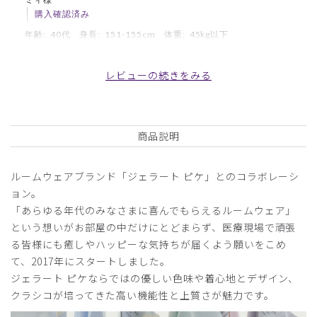
購入確認済み
年齢:
40代
身長:
151-155cm
体重:
45kg以下
動きやすい
レビューの続きをみる
デザインも素敵で柔らか素材で、身長152cmで膝下くらい
で長すぎず、洗濯機で洗ってもアイロンなしで大丈夫でし
た。
商品：
641ジェラート ピケ&クラシコ 白衣:カーヴィー
商品説明
スリーブワンピース/ホワイト×ネイビー/S
ルームウェアブランド「ジェラート ピケ」とのコラボレーシ
役に立った
0
ョン。
「あらゆる年代のみなさまに喜んでもらえるルームウェア」
という想いがお部屋の中だけにとどまらず、医療現場で頑張
る皆様にも癒しやハッピーな気持ちが届くよう願いをこめ
2024-03-08
て、2017年にスタートしました。
Miki様
ジェラート ピケならではの優しい色味や着心地とデザイン、
購入確認済み
クラシコが培ってきた高い機能性と上質さが魅力です。
年齢:
30代
身長:
151-155cm
体重:
46-50kg