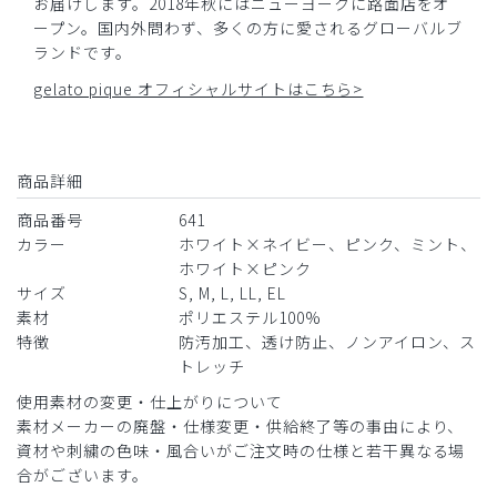
お届けします。2018年秋にはニューヨークに路面店をオ
ープン。国内外問わず、多くの方に愛されるグローバルブ
ランドです。
gelato pique オフィシャルサイトはこちら>
商品詳細
商品番号
641
カラー
ホワイト×ネイビー、ピンク、ミント、
ホワイト×ピンク
サイズ
S, M, L, LL, EL
素材
ポリエステル100%
特徴
防汚加工、透け防止、ノンアイロン、ス
トレッチ
使用素材の変更・仕上がりについて
素材メーカーの廃盤・仕様変更・供給終了等の事由により、
資材や刺繍の色味・風合いがご注文時の仕様と若干異なる場
合がございます。