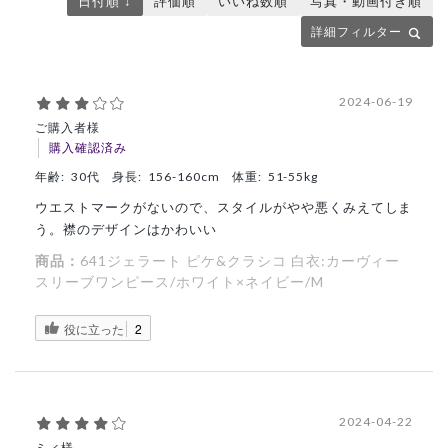
日付順 ↓
評価順
いいね数順
写真・動画付き順
詳細フィルター
2024-06-19
ご購入者様
購入確認済み
年齢:
30代
身長:
156-160cm
体重:
51-55kg
ウエストマークがないので、スタイルがやや悪くみえてしま
う。襟のデザインはかわいい
商品：
641ジェラート ピケ&クラシコ 白衣:カーヴィー
スリーブワンピース/ホワイト×ネイビー/M
役に立った
2
2024-04-22
ミィ様