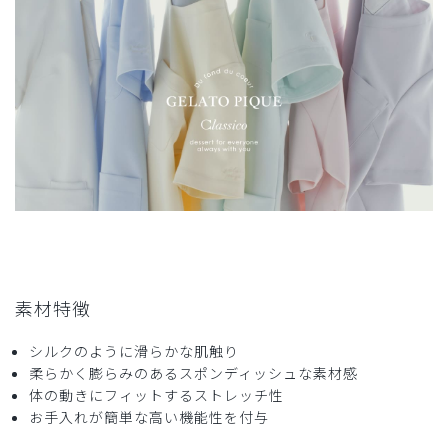
女性らしいラインが美しく出る
写真でこのラインは少しゆったりな感じかと思い、通常はM
サイズを着ていますが、今回はあえてSサイズを選びまし
た。それがとても良く、きつさも感じないまま、体のライン
が美しく出てくれるので大満足です。
私は肩幅も広く筋肉質なタイプですが、女性らしいカーヴィ
さが出て嬉しいです。
そして名前記入もお願いして、正解でした。
値段以上のものだと思うので、また名前の刺繍の色を変えて
注文したいと思いました。
ありがとうございます。
素材特徴
商品：
641ジェラート ピケ&クラシコ 白衣:カーヴィー
シルクのように滑らかな肌触り
スリーブワンピース/ホワイト×ネイビー/S
柔らかく膨らみのあるスポンディッシュな素材感
体の動きにフィットするストレッチ性
役に立った
0
お手入れが簡単な高い機能性を付与