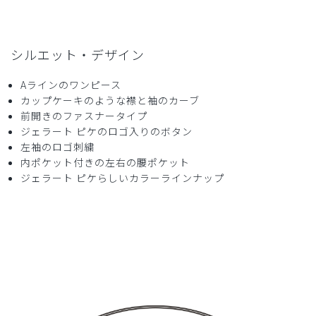
2024-03-08
ご購入者様
シルエット・デザイン
購入確認済み
Aラインのワンピース
年齢:
50代
身長:
156-160cm
体重:
51-55kg
カップケーキのような襟と袖のカーブ
いつものサイズより大きめを買いましたがそれほど大きくな
前開きのファスナータイプ
く、素材も軽く着やすいと思います
ジェラート ピケのロゴ入りのボタン
商品：
641ジェラート ピケ&クラシコ 白衣:カーヴィー
左袖のロゴ刺繍
スリーブワンピース/ホワイト×ネイビー/LL
内ポケット付きの左右の腰ポケット
ジェラート ピケらしいカラーラインナップ
役に立った
0
2024-03-06
ご購入者様
購入確認済み
年齢:
30代
身長:
156-160cm
体重:
51-55kg