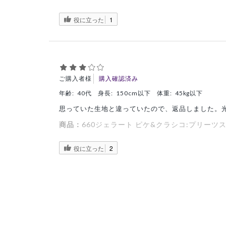
役に立った
1
ご購入者様
購入確認済み
年齢:
40代
身長:
150cm以下
体重:
45kg以下
思っていた生地と違っていたので、返品しました。
商品：
660ジェラート ピケ&クラシコ:プリーツ
役に立った
2