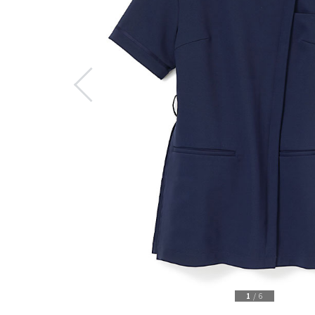
1
/
6