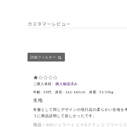
カスタマーレビュー
詳細フィルター
ご購入者様
購入確認済み
年齢:
50代
身長:
161-165cm
体重:
51-55kg
生地
冬服として同じデザインの現行品の柔らかい生地を
うに商品説明して欲しかったです。
商品：
660ジェラート ピケ&クラシコ:プリーツ