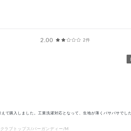
2.00
2件
考えて購入しました。工業洗濯対応となって、生地が薄くバサバサでし
スクラブトップス/バーガンディー/M