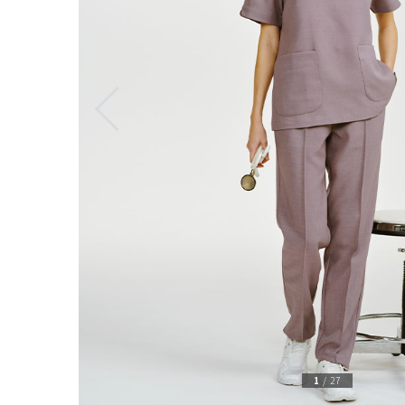
1
/
27