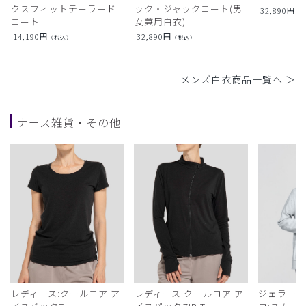
クスフィットテーラード
ック・ジャックコート(男
32,890
円
（
コート
女兼用白衣)
14,190
円
32,890
円
（税込）
（税込）
メンズ白衣商品一覧へ ＞
ナース雑貨・その他
レディース:クールコア ア
レディース:クールコア ア
ジェラート