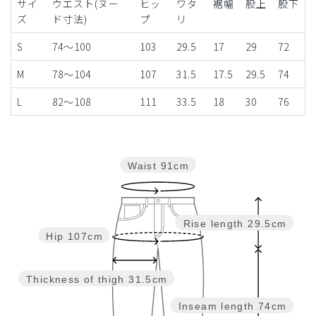
サイ
ウエスト(ヌー
ヒッ
ワタ
裾幅
股上
股下
ズ
ド寸法)
プ
リ
S
74～100
103
29.5
17
29
72
M
78～104
107
31.5
17.5
29.5
74
L
82～108
111
33.5
18
30
76
Waist
91cm
Rise length
29.5cm
Hip
107cm
Thickness of thigh
31.5cm
Inseam length
74cm