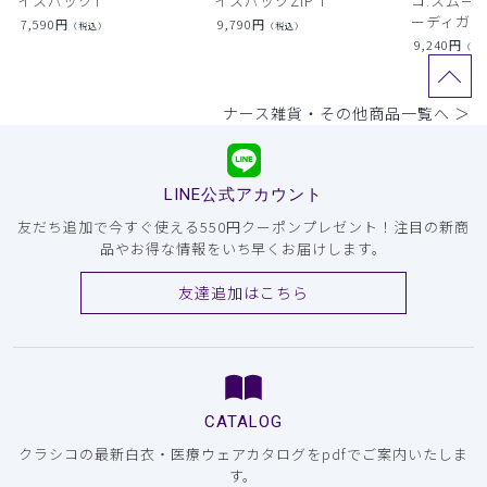
イスパックT
イスパックZIP T
コ:スムー
ーディガン
7,590
円
9,790
円
（税込）
（税込）
9,240
円
（税
ナース雑貨・その他商品一覧へ ＞
LINE公式アカウント
友だち追加で今すぐ使える550円クーポンプレゼント！注目の新商
品やお得な情報をいち早くお届けします。
友達追加はこちら
CATALOG
クラシコの最新白衣・医療ウェアカタログをpdfでご案内いたしま
す。