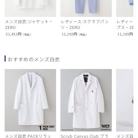
メンズ白衣:ジャケット・
レディース:スクラブパン
レディース
ZERO
ツ・ZERO
プス・ZER
21,452
円
11,265
円
11,265
円
（税込）
（税込）
（
おすすめのメンズ白衣
メンズ白衣:PACKリラッ
Scrub Canvas Club:ブラ
メンズ白衣