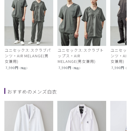
ユニセックス:スクラブパ
ユニセックス:スクラブト
ユニセック
ンツ・AIR MELANGE(男
ップス・AIR
ンツ・AIR L
女兼用)
MELANGE(男女兼用)
女兼用)
7,590
円
7,590
円
7,590
円
（税込）
（税込）
（税
おすすめのメンズ白衣