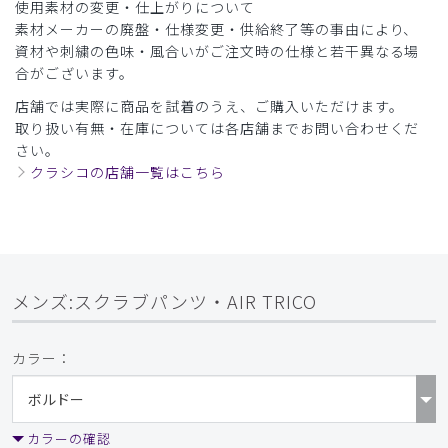
使用素材の変更・仕上がりについて
ク/S
素材メーカーの廃盤・仕様変更・供給終了等の事由により、
資材や刺繍の色味・風合いがご注文時の仕様と若干異なる場
役に立った
0
合がございます。
店舗では実際に商品を試着のうえ、ご購入いただけます。
取り扱い有無・在庫については各店舗までお問い合わせくだ
さい。
2024-08-14
クラシコの店舗一覧はこちら
ご購入者様
購入確認済み
年齢:
30代
身長:
171-175cm
体重:
71-75kg
思ったより大きかった
コメントを見てから買ったが、思ったより大きく
メンズ:スクラブパンツ・AIR TRICO
サイズ交換して頂きました。
物はとても軽く、肌触りも良さそうでした。
カラー：
商品：
A54メンズ:スクラブパンツ・AIR TRICO/ブラッ
ク/XL
役に立った
0
カラーの確認