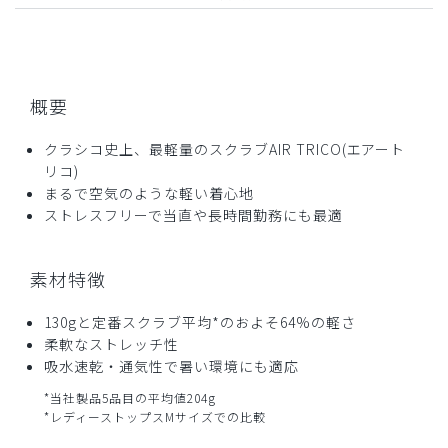
2026-01-29
さんさんまるまる様
購入確認済み
概要
年齢:
50代
身長:
176-180cm
体重:
86kg以上
肌触りとか伸縮性はとても良いと思います。購入の際に確認
クラシコ史上、最軽量のスクラブAIR TRICO(エアート
せずに失敗したかなと思っているのは前立てがないタイプだ
リコ)
ったのですね。トイレに行く時が少し不便です。不都合な点
まるで空気のような軽い着心地
はそのくらいです。
ストレスフリーで当直や長時間勤務にも最適
商品：
A54メンズ:スクラブパンツ・AIR TRICO/チャコ
ール/XL
素材特徴
役に立った
0
130gと定番スクラブ平均*のおよそ64%の軽さ
柔軟なストレッチ性
吸水速乾・通気性で暑い環境にも適応
*当社製品5品目の平均値204g
2024-10-03
*レディーストップスMサイズでの比較
ご購入者様
購入確認済み