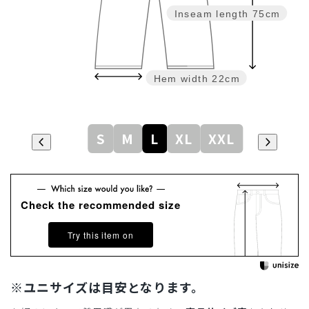
Inseam length
75cm
Hem width
22cm
S
M
L
XL
XXL
Check the recommended size
Try this item on
※ユニサイズは目安となります。