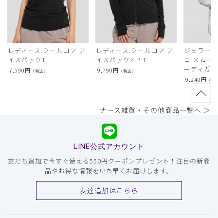
レディース:クールコア ア
レディース:クールコア ア
ジェラート
イスパックT
イスパックZIP T
コ:スムー
ーディガン
7,590
円
9,790
円
（税込）
（税込）
9,240
円
（税
ナース雑貨・その他商品一覧へ ＞
LINE公式アカウント
友だち追加で今すぐ使える550円クーポンプレゼント！注目の新商
品やお得な情報をいち早くお届けします。
友達追加はこちら