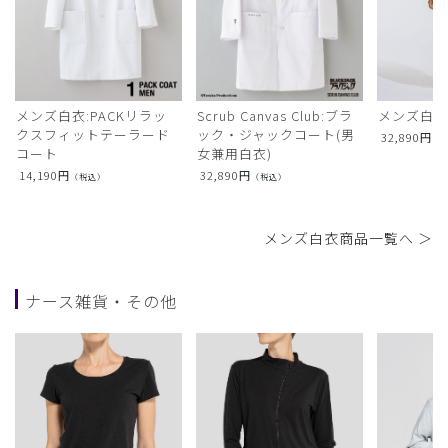
メンズ白衣:PACKリラッ
Scrub Canvas Club:ブラ
メンズ白衣
クスフィットテーラード
ック・ジャックコート(男
32,890
円
（
コート
女兼用白衣)
14,190
円
32,890
円
（税込）
（税込）
メンズ白衣商品一覧へ ＞
ナース雑貨・その他