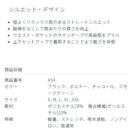
シルエット・デザイン
年齢:
40代
身長:
171-175cm
体重:
66-70kg
軽くて着やすい商品でした。ありがとうございます。
程よくリラックス感のあるストレートシルエット
商品：
A54メンズ:スクラブパンツ・AIR TRICO/ボルド
脇線をなくして肌あたりの良さを向上
ー/M
ウエスト・ポケットのサテンテープで高級感をプラス
上下セットアップで着用することでより軽さを体感
役に立った
0
商品詳細
2024-08-30
商品番号
A54
ご購入者様
カラー
ブラック、ボルドー、チャコール、スモ
購入確認済み
ークグリーン
年齢:
30代
身長:
176-180cm
サイズ
S, M, L, XL, XXL
軽くてしっかりしている
素材
ポリエステル78% 複合繊維(ポリエス
テル)22%
軽くて乾きやすいので購入。
特徴
軽量、ストレッチ、吸水速乾、ノンアイ
夏向けのようですが、オールシーズン使えそうです。
ロン、高通気
商品：
A54メンズ:スクラブパンツ・AIR TRICO/ブラッ