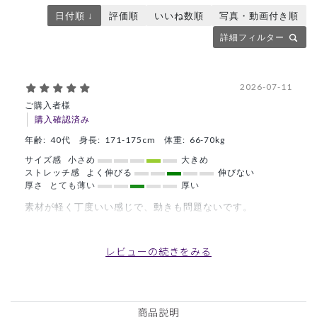
日付順 ↓
評価順
いいね数順
写真・動画付き順
詳細フィルター
2026-07-11
ご購入者様
購入確認済み
年齢:
40代
身長:
171-175cm
体重:
66-70kg
サイズ感
小さめ
大きめ
ストレッチ感
よく伸びる
伸びない
厚さ
とても薄い
厚い
素材が軽く丁度いい感じで、動きも問題ないです。
商品：
A54メンズ:スクラブパンツ・AIR TRICO/ボルド
ー/M
レビューの続きをみる
役に立った
0
商品説明