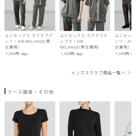
ユニセックス:スクラブパ
ユニセックス:スクラブト
ユニセック
ンツ・AIR MELANGE(男
ップス・AIR
ンツ・AIR L
女兼用)
MELANGE(男女兼用)
女兼用)
7,590
円
7,590
円
7,590
円
（税込）
（税込）
（税
メンズスクラブ商品一覧へ ＞
ナース雑貨・その他