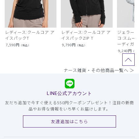
レディース:クールコア ア
レディース:クールコア ア
ジェラート
イスパックT
イスパックZIP T
コ:スムー
ーディガン
7,590
円
9,790
円
（税込）
（税込）
9,240
円
（税
ナース雑貨・その他商品一覧へ ＞
LINE公式アカウント
友だち追加で今すぐ使える550円クーポンプレゼント！注目の新商
品やお得な情報をいち早くお届けします。
友達追加はこちら