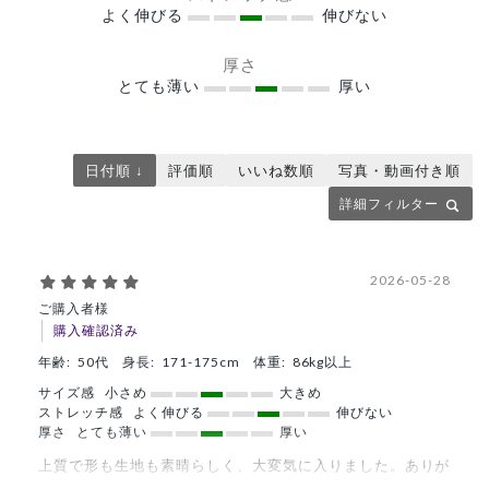
よく伸びる
伸びない
厚さ
とても薄い
厚い
日付順 ↓
評価順
いいね数順
写真・動画付き順
詳細フィルター
2026-05-28
ご購入者様
購入確認済み
年齢:
50代
身長:
171-175cm
体重:
86kg以上
サイズ感
小さめ
大きめ
ストレッチ感
よく伸びる
伸びない
厚さ
とても薄い
厚い
上質で形も生地も素晴らしく、大変気に入りました。ありが