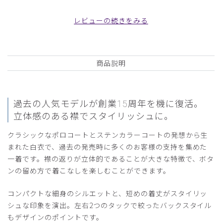
とうございました。
商品：
B14メンズ白衣:クラシコステンカラーコート/
レビューの続きをみる
白/L
役に立った
0
商品説明
2026-03-21
過去の人気モデルが創業15周年を機に復活。
ご購入者様
立体感のある襟でスタイリッシュに。
購入確認済み
年齢:
50代
身長:
171-175cm
体重:
76-80kg
クラシックなポロコートとステンカラーコートの発想から生
まれた白衣で、過去の発売時に多くのお客様の支持を集めた
予想していたより、サイズが大きめでした。Mがジャストサ
一着です。襟の返りが立体的であることが大きな特徴で、ボタ
イズだったなと思います。
ンの留め方で着こなしを楽しむことができます。
商品：
B14メンズ白衣:クラシコステンカラーコート/
白/L
コンパクトな細身のシルエットと、短めの着丈がスタイリッ
シュな印象を演出。左右2つのタックで絞ったバックスタイル
役に立った
0
もデザインのポイントです。