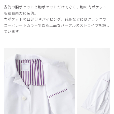
表側の腰ポケットと胸ポケットだけでなく、胸の内ポケット
も左右両方に装備。
2025-07-13
内ポケットの口部分やパイピング、背裏などにはクラシコの
ご購入者様
コーポレートカラーである上品なパープルのストライプを施し
購入確認済み
ています。
年齢:
40代
身長:
171-175cm
体重:
66-70kg
思った通りの商品です。サイズ感は一般的な白衣と同様で
す。
商品：
B14メンズ白衣:クラシコステンカラーコート/
白/M
役に立った
0
2025-05-08
ご購入者様
購入確認済み