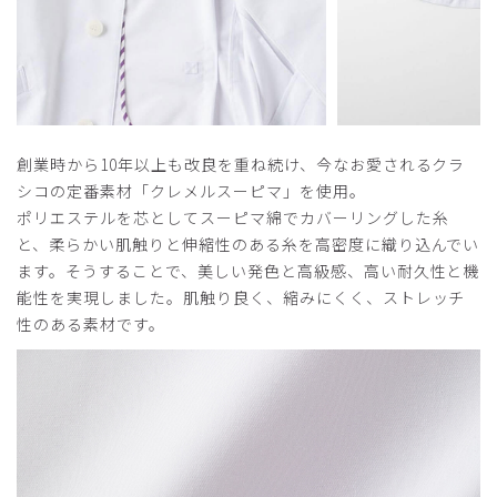
年齢:
40代
身長:
171-175cm
体重:
76-80kg
久しぶりに新調しました、ありがとうございました。
商品：
B14メンズ白衣:クラシコステンカラーコート/
白/L
役に立った
0
創業時から10年以上も改良を重ね続け、今なお愛されるクラ
シコの定番素材「クレメルスーピマ」を使用。
ポリエステルを芯としてスーピマ綿でカバーリングした糸
と、柔らかい肌触りと伸縮性のある糸を高密度に織り込んでい
2025-04-10
ます。そうすることで、美しい発色と高級感、高い耐久性と機
ご購入者様
能性を実現しました。肌触り良く、縮みにくく、ストレッチ
購入確認済み
性のある素材です。
年齢:
40代
早速着用していますが。着心地が良くて、満足してます。
商品：
B14メンズ白衣:クラシコステンカラーコート/
白/S
役に立った
0