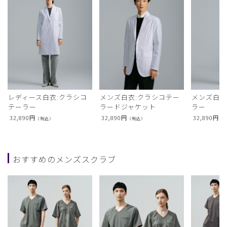
レディース白衣:クラシコ
メンズ白衣:クラシコテー
メンズ白衣
テーラー
ラードジャケット
ラー
32,890
円
32,890
円
32,890
円
（税込）
（税込）
（
おすすめのメンズスクラブ