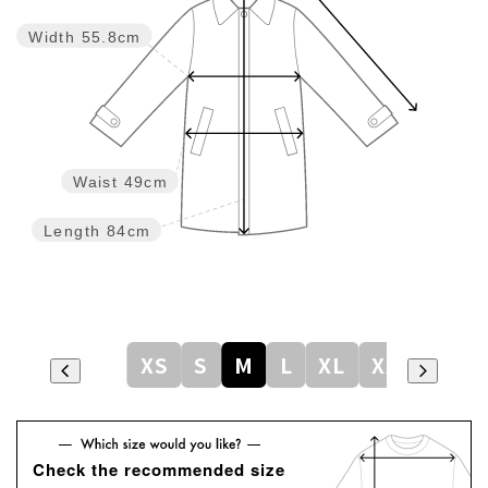
Width
55.8cm
Waist
49cm
Length
84cm
XS
S
M
L
XL
XXL
Check the recommended size