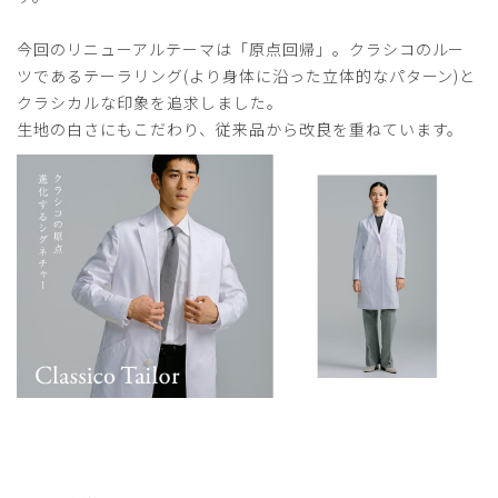
今回のリニューアルテーマは「原点回帰」。クラシコのルー
ツであるテーラリング(より身体に沿った立体的なパターン)と
2026-04-03
クラシカルな印象を追求しました。
ご購入者様
生地の白さにもこだわり、従来品から改良を重ねています。
購入確認済み
年齢:
10代
身長:
171-175cm
体重:
81-85kg
サイズ感
小さめ
大きめ
ストレッチ感
よく伸びる
伸びない
厚さ
とても薄い
厚い
夫へのプレゼント
娘たちと夫へ定年退職と再就職の記念としてプレゼントしま
した。
シャープなラインで、痩せてみえることや、ネームが入って
いることがうれしかったようです。
商品：
B20メンズ白衣:クラシコテーラー/白/XL
役に立った
0