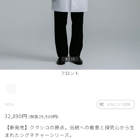
1
/
18
フロント
MEN
32,890円
(税抜29,900円)
【新発売】クラシコの原点。伝統への敬意と探究心から生
まれたシグネチャーシリーズ。