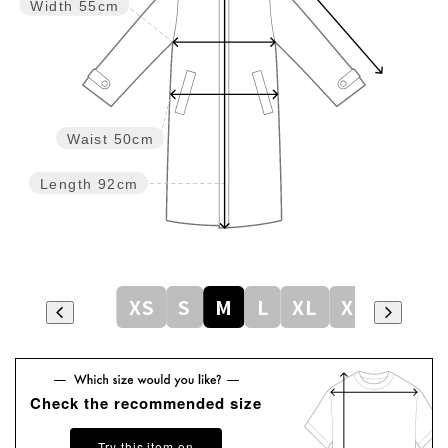
Width
55cm
Waist
50cm
Length
92cm
XS
S
M
L
XL
XXL
Check the recommended size
Try this item on