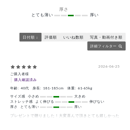
厚さ
とても薄い
厚い
日付順 ↓
評価順
いいね数順
写真・動画付き順
詳細フィルター
2026-06-25
ご購入者様
購入確認済み
年齢:
40代
身長:
181-185cm
体重:
61-65kg
サイズ感
小さめ
大きめ
ストレッチ感
よく伸びる
伸びない
厚さ
とても薄い
厚い
プレゼントで贈りました！大変喜んで頂きとても嬉しかった
です！