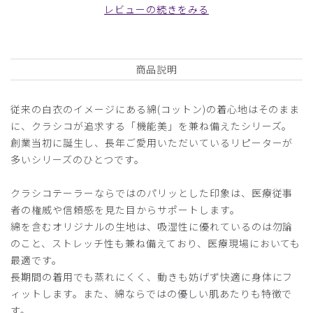
商品：
B20メンズ白衣:クラシコテーラー/白/L
レビューの続きをみる
役に立った
0
商品説明
2026-06-01
従来の白衣のイメージにある綿(コットン)の着心地はそのまま
ご購入者様
に、クラシコが追求する「機能美」を兼ね備えたシリーズ。
購入確認済み
創業当初に誕生し、長年ご愛用いただいているリピーターが
年齢:
50代
身長:
161-165cm
体重:
56-60kg
多いシリーズのひとつです。
サイズ感
小さめ
大きめ
ストレッチ感
よく伸びる
伸びない
クラシコテーラーならではのパリッとした印象は、医療従事
厚さ
とても薄い
厚い
者の権威や信頼感を見た目からサポートします。
以前購入していたクラシコテーターの後継モデルを購入しま
綿を含むオリジナルの生地は、吸湿性に優れているのは勿論
した。
のこと、ストレッチ性も兼ね備えており、医療現場においても
同じサイズでしたが、前よりも胴回りがゆったりでした。
最適です。
商品：
B20メンズ白衣:クラシコテーラー/白/M
長期間の着用でも蒸れにくく、動きも妨げず快適に身体にフ
ィットします。また、綿ならではの優しい肌あたりも特徴で
役に立った
0
す。