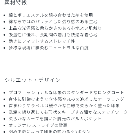
素材特徴
綿とポリエステルを組み合わせた糸を使用
綿ならではのパリッとした張り感のある生地
2026-01-03
上品な光沢感と柔らかさのある心地よい肌触り
ご購入者様
吸湿性に優れ、長期間の着用も快適な着心地
購入確認済み
動きにフィットするストレッチ性
年齢:
70代
身長:
166-170cm
体重:
61-65kg
多様な現場に馴染むニュートラルな白度
久しぶりで購入．満足しています，品格があります．
商品：
B20メンズ白衣:クラシコテーラー/白/M
役に立った
0
シルエット・デザイン
プロフェッショナルな印象のスタンダードなロングコート
身体に馴染むような立体感や丸みを追求したテーラリング
2025-12-28
首まわりやラペルは緩やかな曲線で柔らかく整った印象
匿名様
洗濯を繰り返しても形状をキープする細かなステッチワーク
購入確認済み
柔らかなカーブを描いた胸元のバルカポケット
オリジナル ストライプの背裏
年齢:
60代
身長:
166-170cm
体重:
61-65kg
閉める数によって印象の変わる3つボタン