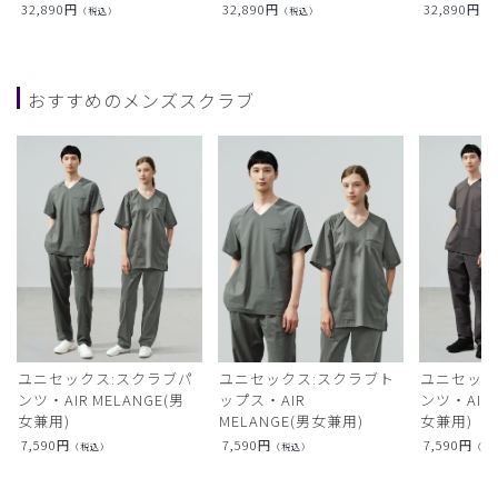
32,890
円
32,890
円
32,890
円
（税込）
（税込）
（
おすすめのメンズスクラブ
ユニセックス:スクラブパ
ユニセックス:スクラブト
ユニセック
ンツ・AIR MELANGE(男
ップス・AIR
ンツ・AIR L
女兼用)
MELANGE(男女兼用)
女兼用)
7,590
円
7,590
円
7,590
円
（税込）
（税込）
（税