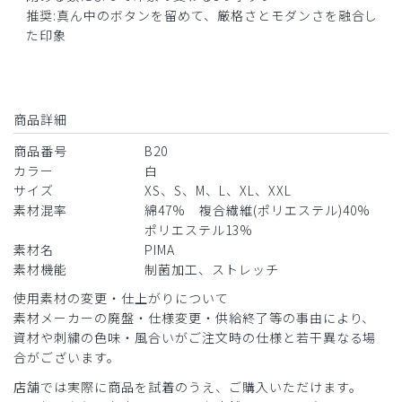
数年前にクラシコテーラーMサイズを購入してサイズが合わ
推奨:真ん中のボタンを留めて、厳格さとモダンさを融合し
ずSサイズに変更。今回も同品をSサイズで購入したが合わ
た印象
ずに返品した。同じSでサイズの変更があったのでしょう
か。
商品：
B20メンズ白衣:クラシコテーラー/白/S
商品詳細
役に立った
0
商品番号
B20
カラー
白
サイズ
XS、S、M、L、XL、XXL
素材混率
綿47% 複合繊維(ポリエステル)40%
ポリエステル13%
素材名
PIMA
素材機能
制菌加工、ストレッチ
使用素材の変更・仕上がりについて
素材メーカーの廃盤・仕様変更・供給終了等の事由により、
資材や刺繍の色味・風合いがご注文時の仕様と若干異なる場
合がございます。
店舗では実際に商品を試着のうえ、ご購入いただけます。