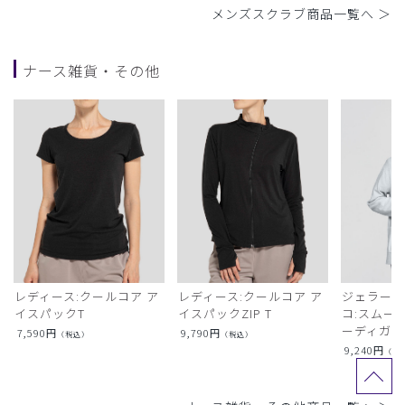
メンズスクラブ商品一覧へ ＞
ナース雑貨・その他
レディース:クールコア ア
レディース:クールコア ア
ジェラート
イスパックT
イスパックZIP T
コ:スムー
ーディガン
7,590
円
9,790
円
（税込）
（税込）
9,240
円
（税