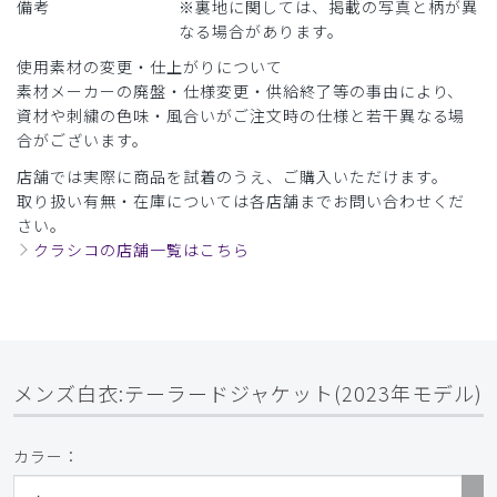
備考
※裏地に関しては、掲載の写真と柄が異
初めて購入
なる場合があります。
他社２社のジャケット型白衣を17年ほど使用してきました
使用素材の変更・仕上がりについて
が、肩幅・胴囲と袖丈のバランスがいまひとつピッタリしま
素材メーカーの廃盤・仕様変更・供給終了等の事由により、
せんでした。自分の体形に合う製品を探していたところ、こ
資材や刺繍の色味・風合いがご注文時の仕様と若干異なる場
の製品を見つけました。コットンの比率が高いのも自分の希
合がございます。
望通りです。普段の仕事着ですので、セールになっていて求
めやすく、ありがたいと思います。
店舗では実際に商品を試着のうえ、ご購入いただけます。
取り扱い有無・在庫については各店舗までお問い合わせくだ
商品：
C01メンズ白衣:テーラードジャケット/白/M
さい。
クラシコの店舗一覧はこちら
役に立った
0
​1
​2
​3
​4
​5
​6
メンズ白衣:テーラードジャケット(2023年モデル)
カラー：