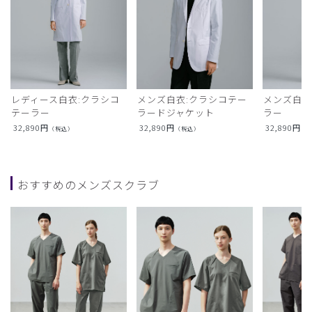
レディース白衣:クラシコ
メンズ白衣:クラシコテー
メンズ白衣
テーラー
ラードジャケット
ラー
32,890
円
32,890
円
32,890
円
（税込）
（税込）
（
おすすめのメンズスクラブ