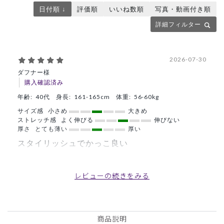
日付順 ↓
評価順
いいね数順
写真・動画付き順
詳細フィルター
2026-07-30
ダフナー様
購入確認済み
年齢:
40代
身長:
161-165cm
体重:
56-60kg
サイズ感
小さめ
大きめ
ストレッチ感
よく伸びる
伸びない
厚さ
とても薄い
厚い
スタイリッシュでかっこ良い
友人へぬプレゼントでこうにゅうしましたが、スタイリッシ
ュでかっこ良いと喜んでくれました♪
レビューの続きをみる
商品：
C01メンズ白衣:テーラードジャケット/白/S
役に立った
0
商品説明