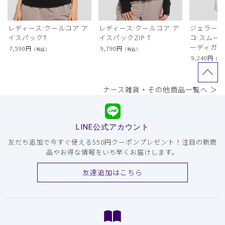
レディース:クールコア ア
レディース:クールコア ア
ジェラート
イスパックT
イスパックZIP T
コ:スムー
ーディガン
7,590
円
9,790
円
（税込）
（税込）
9,240
円
（税
ナース雑貨・その他商品一覧へ ＞
LINE公式アカウント
友だち追加で今すぐ使える550円クーポンプレゼント！注目の新商
品やお得な情報をいち早くお届けします。
友達追加はこちら