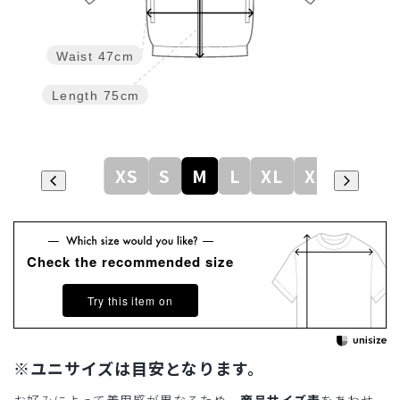
Waist
47cm
Length
75cm
XS
S
M
L
XL
XXL
Check the recommended size
Try this item on
※ユニサイズは目安となります。