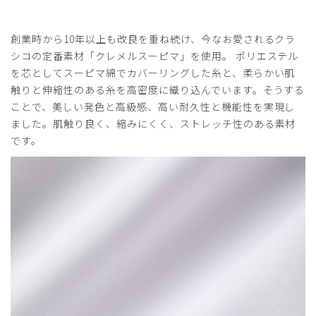
役に立った
0
創業時から10年以上も改良を重ね続け、今なお愛されるクラ
シコの定番素材「クレメルスーピマ」を使用。 ポリエステル
を芯としてスーピマ綿でカバーリングした糸と、柔らかい肌
2026-06-18
触りと伸縮性のある糸を高密度に織り込んでいます。そうする
yachan様
ことで、美しい発色と高級感、高い耐久性と機能性を実現し
購入確認済み
ました。肌触り良く、縮みにくく、ストレッチ性のある素材
年齢:
60代
身長:
161-165cm
体重:
61-65kg
です。
サイズ感
小さめ
大きめ
ストレッチ感
よく伸びる
伸びない
厚さ
とても薄い
厚い
作成していただいてありがとうございました。
商品：
C01メンズ白衣:テーラードジャケット/白/L
役に立った
0