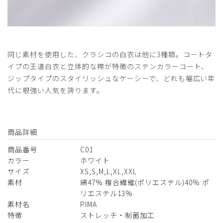
2026-05-14
30代男性・内科医様
購入確認済み
年齢:
30代
身長:
171-175cm
体重:
56-60kg
同じ素材を使用した、クラシコの白衣は他に3種類。コートタ
サイズ感
小さめ
大きめ
イプの王道白衣と立体的な襟が特徴のステンカラーコート、
ストレッチ感
よく伸びる
伸びない
厚さ
とても薄い
厚い
ジップタイプのスタイリッシュなケーシーで、どれも幅広い年
代に根強い人気を誇ります。
173cm/58kgでMサイズを購入。ジャストサイズでした。
商品：
C01メンズ白衣:テーラードジャケット/白/M
役に立った
0
商品詳細
商品番号
C01
カラー
ホワイト
サイズ
XS,S,M,L,XL,XXL
2026-03-17
素材
綿47% 複合繊維(ポリエステル)40% ポ
Dr.Yabu様
リエステル13%
購入確認済み
素材名
PIMA
特徴
ストレッチ・制菌加工
年齢:
70代
身長:
176-180cm
体重:
71-75kg