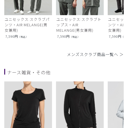
ユニセックス:スクラブパ
ユニセックス:スクラブト
ユニセック
ンツ・AIR MELANGE(男
ップス・AIR
ンツ・AIR L
女兼用)
MELANGE(男女兼用)
女兼用)
7,590
円
7,590
円
7,590
円
（税込）
（税込）
（税
メンズスクラブ商品一覧へ ＞
ナース雑貨・その他