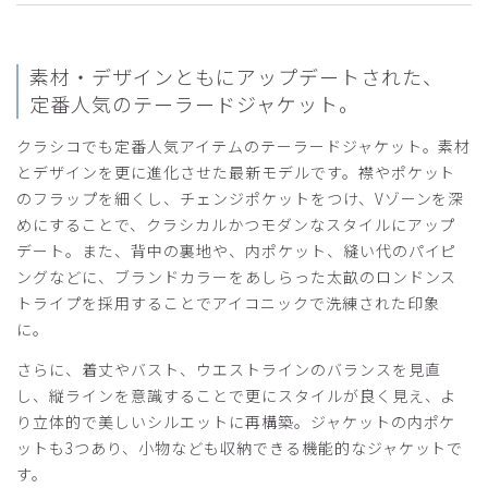
2026-06-29
素材・デザインともにアップデートされた、
B612様
定番人気のテーラードジャケット。
購入確認済み
クラシコでも定番人気アイテムのテーラードジャケット。素材
年齢:
60代
身長:
176-180cm
体重:
81-85kg
とデザインを更に進化させた最新モデルです。襟やポケット
サイズ感
小さめ
大きめ
のフラップを細くし、チェンジポケットをつけ、Vゾーンを深
ストレッチ感
よく伸びる
伸びない
めにすることで、クラシカルかつモダンなスタイルにアップ
厚さ
とても薄い
厚い
デート。また、背中の裏地や、内ポケット、縫い代のパイピ
気に入りました
ングなどに、ブランドカラーをあしらった太畝のロンドンス
白衣は、ある意味作業衣ですから
トライプを採用することでアイコニックで洗練された印象
頻繁にかえます
に。
それと同時に医師としてのアイコンでもあるので
優れた機能のみならず
さらに、着丈やバスト、ウエストラインのバランスを見直
そう言った意味からも
し、縦ラインを意識することで更にスタイルが良く見え、よ
見た目もだいじです
り立体的で美しいシルエットに再構築。ジャケットの内ポケ
とても満足しています
ットも3つあり、小物なども収納できる機能的なジャケットで
商品：
C01メンズ白衣:テーラードジャケット/白/XXL
す。