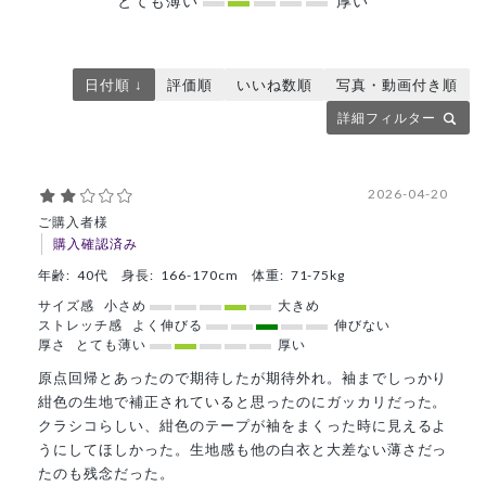
とても薄い
厚い
日付順 ↓
評価順
いいね数順
写真・動画付き順
詳細フィルター
2026-04-20
ご購入者様
購入確認済み
年齢:
40代
身長:
166-170cm
体重:
71-75kg
サイズ感
小さめ
大きめ
ストレッチ感
よく伸びる
伸びない
厚さ
とても薄い
厚い
原点回帰とあったので期待したが期待外れ。袖までしっかり
紺色の生地で補正されていると思ったのにガッカリだった。
クラシコらしい、紺色のテープが袖をまくった時に見えるよ
うにしてほしかった。生地感も他の白衣と大差ない薄さだっ
たのも残念だった。