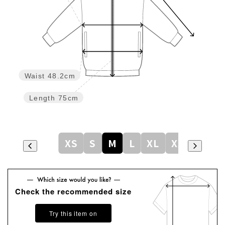
Waist
48.2cm
Length
75cm
XS
S
M
L
XL
XXL
Check the recommended size
Try this item on