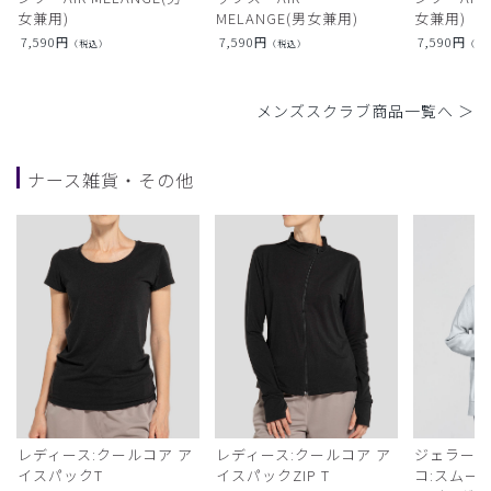
女兼用)
MELANGE(男女兼用)
女兼用)
7,590
円
7,590
円
7,590
円
（税込）
（税込）
（税
メンズスクラブ商品一覧へ ＞
ナース雑貨・その他
レディース:クールコア ア
レディース:クールコア ア
ジェラート
イスパックT
イスパックZIP T
コ:スムー