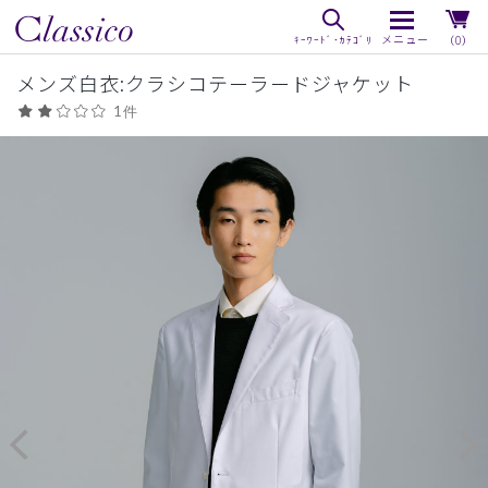
（0）
メンズ白衣:クラシコテーラードジャケット
1件