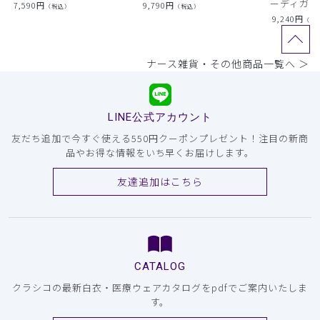
ーディガン
7,590
円
9,790
円
（税込）
（税込）
9,240
円
（税
ナース雑貨・その他商品一覧へ ＞
LINE公式アカウント
友だち追加で今すぐ使える550円クーポンプレゼント！注目の新商
品やお得な情報をいち早くお届けします。
友達追加はこちら
CATALOG
クラシコの最新白衣・医療ウェアカタログをpdfでご案内いたしま
す。