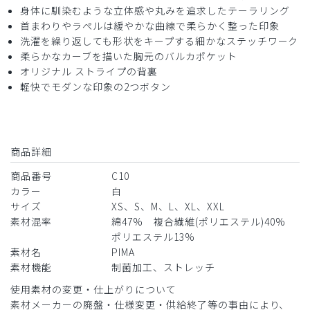
身体に馴染むような立体感や丸みを追求したテーラリング
首まわりやラペルは緩やかな曲線で柔らかく整った印象
洗濯を繰り返しても形状をキープする細かなステッチワーク
柔らかなカーブを描いた胸元のバルカポケット
オリジナル ストライプの背裏
軽快でモダンな印象の2つボタン
商品詳細
商品番号
C10
カラー
白
サイズ
XS、S、M、L、XL、XXL
素材混率
綿47% 複合繊維(ポリエステル)40%
ポリエステル13%
素材名
PIMA
素材機能
制菌加工、ストレッチ
使用素材の変更・仕上がりについて
素材メーカーの廃盤・仕様変更・供給終了等の事由により、