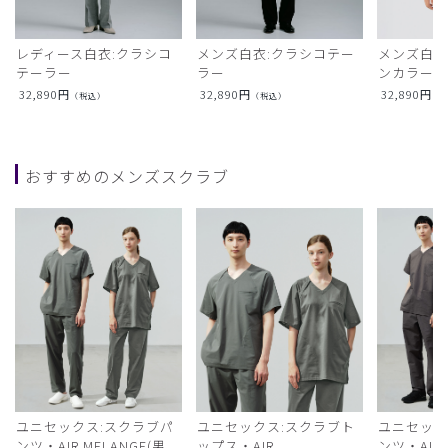
レディース白衣:クラシコ
メンズ白衣:クラシコテー
メンズ白衣
テーラー
ラー
ンカラー
32,890
円
32,890
円
32,890
円
（税込）
（税込）
（
おすすめのメンズスクラブ
ユニセックス:スクラブパ
ユニセックス:スクラブト
ユニセック
ンツ・AIR MELANGE(男
ップス・AIR
ンツ・AIR L