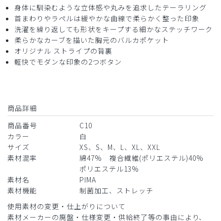
身体に馴染むような立体感や丸みを追求したテーラリング
首まわりやラペルは緩やかな曲線で柔らかく整った印象
洗濯を繰り返しても形状をキープする細かなステッチワーク
柔らかなカーブを描いた胸元のバルカポケット
オリジナル ストライプの背裏
軽快でモダンな印象の2つボタン
商品詳細
商品番号
C10
カラー
白
サイズ
XS、S、M、L、XL、XXL
素材混率
綿47% 複合繊維(ポリエステル)40%
ポリエステル13%
素材名
PIMA
素材機能
制菌加工、ストレッチ
使用素材の変更・仕上がりについて
素材メーカーの廃盤・仕様変更・供給終了等の事由により、