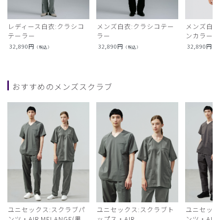
レディース白衣:クラシコ
メンズ白衣:クラシコテー
メンズ白衣
テーラー
ラー
ンカラー
32,890
円
32,890
円
32,890
円
（税込）
（税込）
（
おすすめのメンズスクラブ
ユニセックス:スクラブパ
ユニセックス:スクラブト
ユニセック
ンツ・AIR MELANGE(男
ップス・AIR
ンツ・AIR L