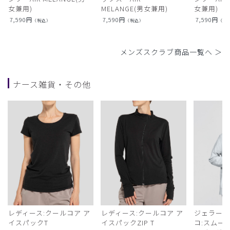
女兼用)
MELANGE(男女兼用)
女兼用)
7,590
円
7,590
円
7,590
円
（税込）
（税込）
（税
メンズスクラブ商品一覧へ ＞
ナース雑貨・その他
レディース:クールコア ア
レディース:クールコア ア
ジェラート
イスパックT
イスパックZIP T
コ:スムー