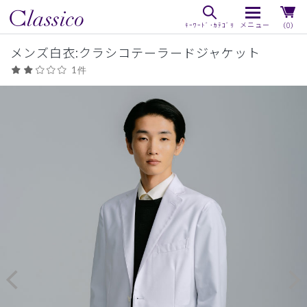
（0）
メンズ白衣:クラシコテーラードジャケット
1件