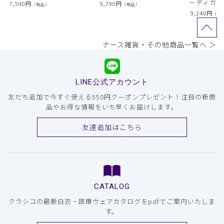
ーディガン
7,590
円
9,790
円
（税込）
（税込）
9,240
円
（税
ナース雑貨・その他商品一覧へ ＞
LINE公式アカウント
友だち追加で今すぐ使える550円クーポンプレゼント！注目の新商
品やお得な情報をいち早くお届けします。
友達追加はこちら
CATALOG
クラシコの最新白衣・医療ウェアカタログをpdfでご案内いたしま
す。