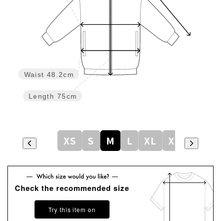
Waist
48.2cm
Length
75cm
XS
S
M
L
XL
XXL
Check the recommended size
Try this item on