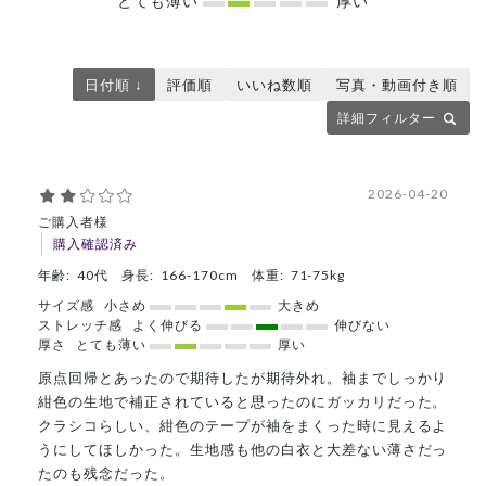
とても薄い
厚い
日付順 ↓
評価順
いいね数順
写真・動画付き順
詳細フィルター
2026-04-20
ご購入者様
購入確認済み
年齢:
40代
身長:
166-170cm
体重:
71-75kg
サイズ感
小さめ
大きめ
ストレッチ感
よく伸びる
伸びない
厚さ
とても薄い
厚い
原点回帰とあったので期待したが期待外れ。袖までしっかり
紺色の生地で補正されていると思ったのにガッカリだった。
クラシコらしい、紺色のテープが袖をまくった時に見えるよ
うにしてほしかった。生地感も他の白衣と大差ない薄さだっ
たのも残念だった。