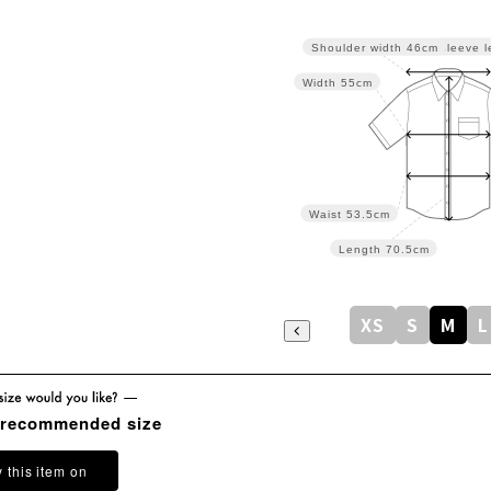
Sleeve l
Shoulder width
46cm
Width
55cm
Waist
53.5cm
Length
70.5cm
XS
S
M
L
 recommended size
y this item on