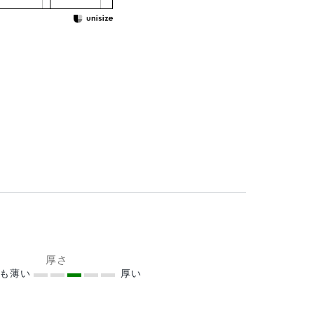
厚さ
ても薄い
厚い