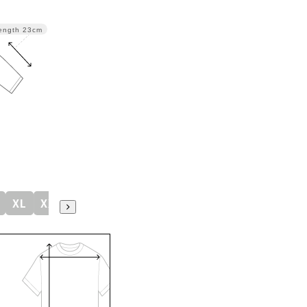
ength
23cm
XL
XXL