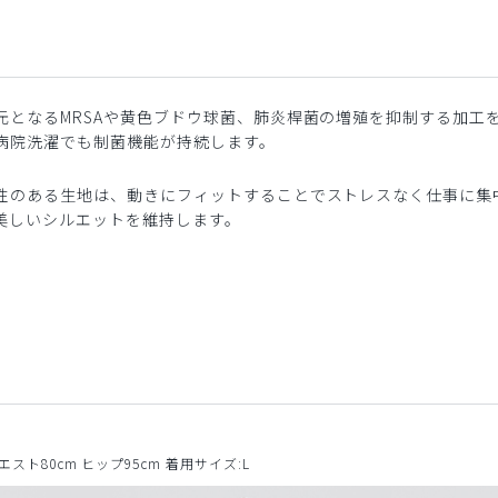
元となるMRSAや黄色ブドウ球菌、肺炎桿菌の増殖を抑制する加工
病院洗濯でも制菌機能が持続します。
性のある生地は、動きにフィットすることでストレスなく仕事に集
美しいシルエットを維持します。
ウエスト80cm ヒップ95cm 着用サイズ:L