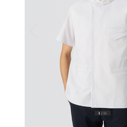
1
/
11