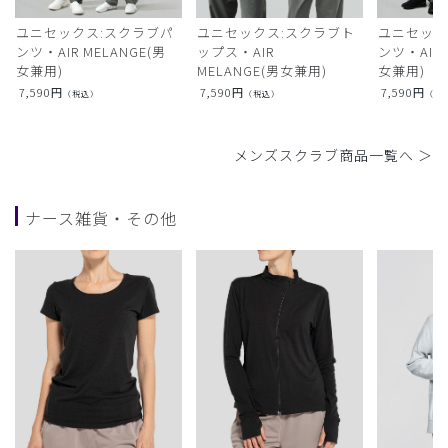
ユニセックス:スクラブパ
ユニセックス:スクラブト
ユニセック
ンツ・AIR MELANGE(男
ップス・AIR
ンツ・AIR L
女兼用)
MELANGE(男女兼用)
女兼用)
7,590
円
7,590
円
7,590
円
（税込）
（税込）
（税
メンズスクラブ商品一覧へ ＞
ナース雑貨・その他