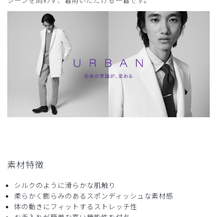
つのパッチンボタンは小さくて止めにくいし、きつくて外し
にくい。
商品：
D07メンズ白衣:アーバンダブルケーシー/白/XL
役に立った
0
2026-04-10
ご購入者様
購入確認済み
機能的かつおしゃれ、今回で同様のモデル2回め購入です。
商品：
D07メンズ白衣:アーバンダブルケーシー/白/M
素材特徴
役に立った
0
シルクのように滑らかな肌触り
柔らかく膨らみのあるスポンディッシュな素材感
体の動きにフィットするストレッチ性