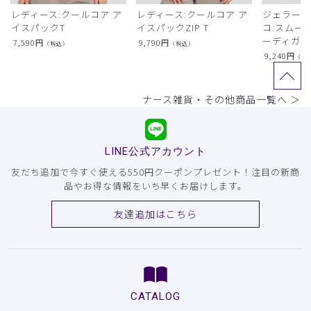
レディース:クールコア ア
レディース:クールコア ア
ジェラート
イスパックT
イスパックZIP T
コ:スムー
ーディガン
7,590
円
9,790
円
（税込）
（税込）
9,240
円
（税
ナース雑貨・その他商品一覧へ ＞
LINE公式アカウント
友だち追加で今すぐ使える550円クーポンプレゼント！注目の新商
品やお得な情報をいち早くお届けします。
友達追加はこちら
CATALOG