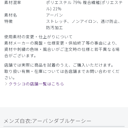
素材混率
ポリエステル 79% 複合繊維(ポリエステ
前回と別物を注文しましたがどちらも着心地がよく満足して
ル) 21%
おります。
素材名
アーバン
特徴
ストレッチ、ノンアイロン、透け防止、
商品：
D07メンズ白衣:アーバンダブルケーシー/白/XL
防汚加工
役に立った
0
使用素材の変更・仕上がりについて
素材メーカーの廃盤・仕様変更・供給終了等の事由により、
資材や刺繍の色味・風合いがご注文時の仕様と若干異なる場
合がございます。
​1
​2
​3
​4
​5
​6
店舗では実際に商品を試着のうえ、ご購入いただけます。
取り扱い有無・在庫については各店舗までお問い合わせくだ
さい。
クラシコの店舗一覧はこちら
メンズ白衣:アーバンダブルケーシー