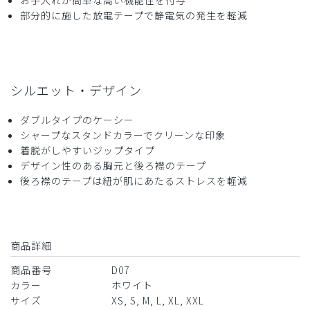
お手入れが簡単な高い機能性を付与
2025-11-09
部分的に施した放電テープで静電気の発生を軽減
USA TODAY様
購入確認済み
年齢:
60代
身長:
166-170cm
体重:
66-70kg
高級感があります。型は良いです。
シルエット・デザイン
高級感がありますが、肩のホックでの固定は面倒なため大き
なボタンのほうが良い、生地が厚くて重い感じがする。夏は
ダブルタイプのケーシー
不向きかもしれない。
シャープなスタンドカラーでクリーンな印象
着脱がしやすいジップタイプ
商品：
D07メンズ白衣:アーバンダブルケーシー/白/L
デザイン性のある胸元と後ろ襟のテープ
後ろ襟のテープは紐が肌にあたるストレスを軽減
役に立った
0
商品詳細
2025-09-11
商品番号
D07
ご購入者様
購入確認済み
カラー
ホワイト
サイズ
XS, S, M, L, XL, XXL
年齢:
60代
身長:
161-165cm
体重:
76-80kg