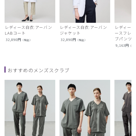
レディース白衣:アーバン
レディース白衣:アーバン
レディース
LABコート
ジャケット
ースフレア
ブパンツ)
32,890
円
32,890
円
（税込）
（税込）
9,163
円
（税
おすすめのメンズスクラブ