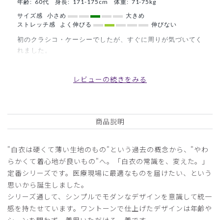
年齢:
60代
身長:
171-175cm
体重:
71-75kg
サイズ感
小さめ
大きめ
ストレッチ感
よく伸びる
伸びない
初のクラシコ・ケーシーでしたが、すぐに周りが気づいてく
れました。
商品：
D07メンズ白衣:アーバンダブルケーシー/白/L
レビューの続きをみる
役に立った
0
商品説明
2026-05-17
よっちゃんぱぱ様
"白衣は硬くて薄い生地のもの"という過去の概念から、"やわ
購入確認済み
らかくて着心地が良いもの"へ。「白衣の常識を、変えた。」
年齢:
60代
身長:
166-170cm
体重:
66-70kg
定番シリーズです。医療現場に最適なものを届けたい、という
思いから誕生しました。
サイズ感
小さめ
大きめ
ストレッチ感
よく伸びる
伸びない
シリーズ通して、シンプルでモダンなデザインを意識して統一
厚さ
とても薄い
厚い
感を持たせています。ワントーンで仕上げたデザインは年齢や
生地、ストレッチ感は非常に満足ですが、チャックの上の３
シーンを問わず、着用いただける一着です。