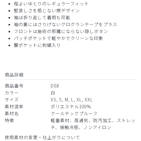
程よいゆとりのレギュラーフィット
役に立った
0
堅苦しさを感じない襟デザイン
袖は折り返して着用も可能
袖の裏にはさりげないグログランテープをプラス
フロントは施術の邪魔にならない隠しボタン
パッチポケットで軽やかでクリーンな印象
2026-06-13
腰ポケットに刺繍入り
ていじい様
購入確認済み
年齢:
70代
身長:
166-170cm
体重:
61-65kg
ストレッチ感
よく伸びる
伸びない
商品詳細
厚さ
とても薄い
厚い
商品番号
D08
生地が薄め・ボタンが小さい・嵌めにくい。
カラー
白
商品：
D08メンズ白衣:ケーシー・クールテックプルー
サイズ
XS, S, M, L, XL, XXL
フ/白/M
素材混率
ポリエステル100%
素材名
クールテックプルーフ
役に立った
0
特徴
軽量素材、高通気、防汚加工、ストレッ
チ、接触冷感、ノンアイロン
使用素材の変更・仕上がりについて