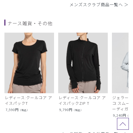
メンズスクラブ商品一覧へ ＞
ナース雑貨・その他
レディース:クールコア ア
レディース:クールコア ア
ジェラート
イスパックT
イスパックZIP T
コ:スムー
ーディガン
7,590
円
9,790
円
（税込）
（税込）
9,240
円
（税