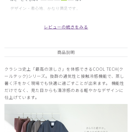
デザイン・着心地、かなり満足です。
販売終了になる前にもう一着購入を考えてます。
商品：
D08メンズ白衣:ケーシー・クールテックプルー
レビューの続きをみる
フ/白/XXL
役に立った
0
商品説明
クラシコ史上「最高の涼しさ」を体感できるCOOL TECH(ク
2026-06-25
ールテック)シリーズ。抜群の通気性と接触冷感機能で、蒸し
ご購入者様
暑く汗をかく現場でも快適に過ごすことが出来ます。 機能性
購入確認済み
だけでなく、見た目からも清涼感のある軽やかなデザインに
年齢:
60代
身長:
161-165cm
体重:
61-65kg
仕上げています。
サイズ感
小さめ
大きめ
ストレッチ感
よく伸びる
伸びない
厚さ
とても薄い
厚い
大きすぎ？
ぶかぶかして合わない。かっこ悪い。着心地がよくない。