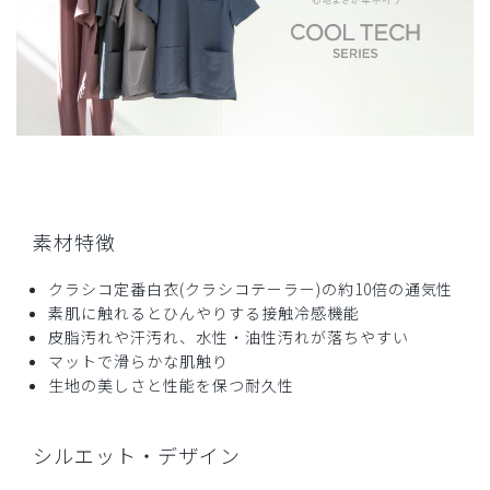
商品：
D08メンズ白衣:ケーシー・クールテックプルー
フ/白/M
役に立った
0
2026-06-15
ご購入者様
素材特徴
購入確認済み
クラシコ定番白衣(クラシコテーラー)の約10倍の通気性
年齢:
50代
身長:
176-180cm
体重:
71-75kg
素肌に触れるとひんやりする接触冷感機能
サイズ感
小さめ
大きめ
皮脂汚れや汗汚れ、水性・油性汚れが落ちやすい
ストレッチ感
よく伸びる
伸びない
厚さ
とても薄い
厚い
マットで滑らかな肌触り
生地の美しさと性能を保つ耐久性
袖まくりが，1回の洗濯で型がくずれてしまったので4点で
す
商品：
D08メンズ白衣:ケーシー・クールテックプルー
シルエット・デザイン
フ/白/L