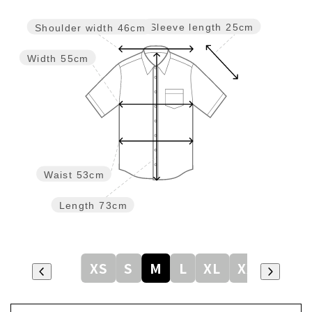
Sleeve length
25cm
Shoulder width
46cm
Width
55cm
Waist
53cm
Length
73cm
XS
S
M
L
XL
XXL