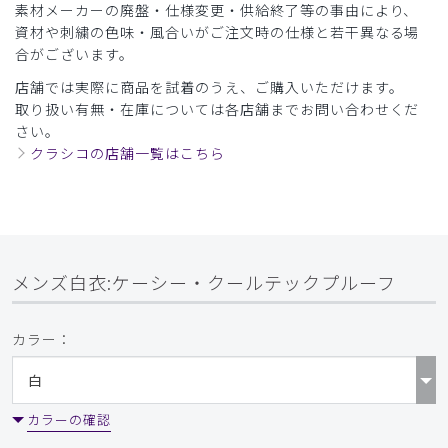
素材メーカーの廃盤・仕様変更・供給終了等の事由により、
2026-03-16
資材や刺繍の色味・風合いがご注文時の仕様と若干異なる場
ご購入者様
合がございます。
購入確認済み
店舗では実際に商品を試着のうえ、ご購入いただけます。
年齢:
60代
身長:
161-165cm
体重:
61-65kg
取り扱い有無・在庫については各店舗までお問い合わせくだ
今後ともよろしくお願いいたします
さい。
改めて注文します
クラシコの店舗一覧はこちら
商品：
D08メンズ白衣:ケーシー・クールテックプルー
フ/白/M
役に立った
0
メンズ白衣:ケーシー・クールテックプルーフ
​1
​2
​3
​4
カラー：
カラーの確認