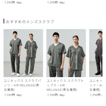
7,590
円
7,590
円
（税込）
（税込）
おすすめのメンズスクラブ
ユニセックス:スクラブパ
ユニセックス:スクラブト
ユニセック
ンツ・AIR MELANGE(男
ップス・AIR
ンツ・AIR L
女兼用)
MELANGE(男女兼用)
女兼用)
7,590
円
7,590
円
7,590
円
（税込）
（税込）
（税